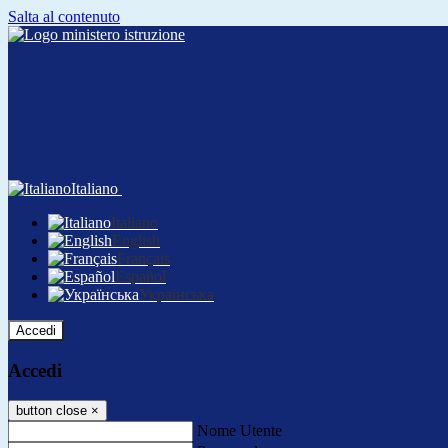
Salta al contenuto
Italiano
Italiano
English
Français
Español
Українська
Accedi
Accedi
button close
×
Nome Utente