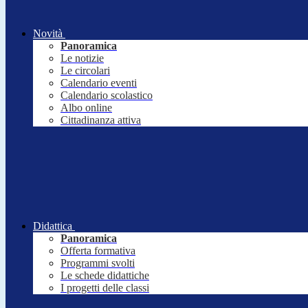
Novità
Panoramica
Le notizie
Le circolari
Calendario eventi
Calendario scolastico
Albo online
Cittadinanza attiva
Didattica
Panoramica
Offerta formativa
Programmi svolti
Le schede didattiche
I progetti delle classi