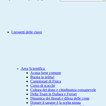
I progetti delle classi
Area Scientifica
Acqua bene comune
Buona la prima!
Campionati di Fisica
Corso di scacchi
Cultura del dono e cittadinanza consapevole
Delta Team in Dallara e Ferrari
Dinamica dei litorali e difesa delle coste
Donare il sangue è la scelta giusta