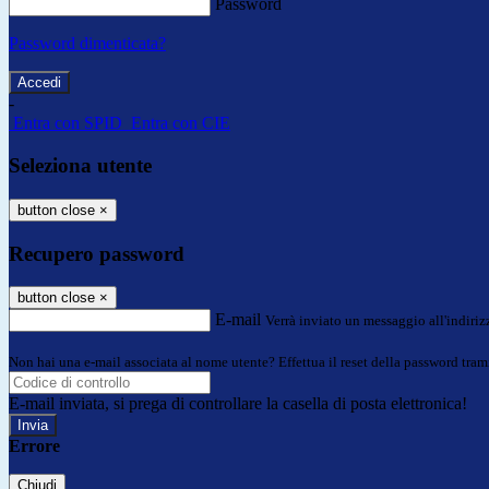
Password
Password dimenticata?
-
Entra con SPID
Entra con CIE
Seleziona utente
button close
×
Recupero password
button close
×
E-mail
Verrà inviato un messaggio all'indirizz
Non hai una e-mail associata al nome utente? Effettua il reset della password tram
E-mail inviata, si prega di controllare la casella di posta elettronica!
Errore
Chiudi