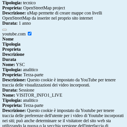
Tipologia:
tecnico
Proprieta:
OpenStreetMap project
Descrizione:
uMap permette di creare mappe con livelli
OpenStreetMap da inserire nel proprio sito internet
Durata:
1 anno
youtube.com
Nome
Tipologia
Proprieta
Descrizione
Durata
Nome:
YSC
Tipologia:
analitico
Proprieta:
Terza-parte
Descrizione:
Questo cookie è impostato da YouTube per tenere
traccia delle visualizzazioni dei video incorporati.
Durata:
Sessione
Nome:
VISITOR_INFO1_LIVE
Tipologia:
analitico
Proprieta:
Terza-parte
Descrizione:
Questo cookie è impostato da Youtube per tenere
traccia delle preferenze dell'utente per i video di Youtube incorporati
nei siti; può anche determinare se il visitatore del sito web sta
utilizzando la nuova o la vecchia versione dell'interfaccia di