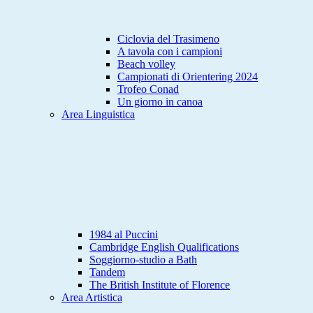
Ciclovia del Trasimeno
A tavola con i campioni
Beach volley
Campionati di Orientering 2024
Trofeo Conad
Un giorno in canoa
Area Linguistica
1984 al Puccini
Cambridge English Qualifications
Soggiorno-studio a Bath
Tandem
The British Institute of Florence
Area Artistica