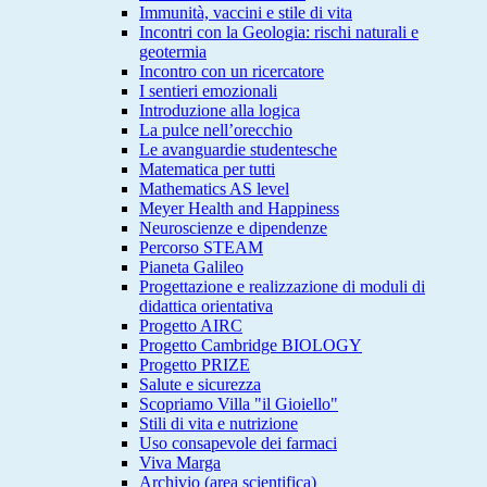
Immunità, vaccini e stile di vita
Incontri con la Geologia: rischi naturali e
geotermia
Incontro con un ricercatore
I sentieri emozionali
Introduzione alla logica
La pulce nell’orecchio
Le avanguardie studentesche
Matematica per tutti
Mathematics AS level
Meyer Health and Happiness
Neuroscienze e dipendenze
Percorso STEAM
Pianeta Galileo
Progettazione e realizzazione di moduli di
didattica orientativa
Progetto AIRC
Progetto Cambridge BIOLOGY
Progetto PRIZE
Salute e sicurezza
Scopriamo Villa "il Gioiello"
Stili di vita e nutrizione
Uso consapevole dei farmaci
Viva Marga
Archivio (area scientifica)