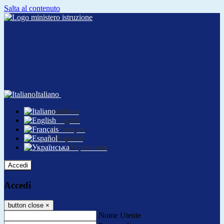
Salta al contenuto
Italiano
Italiano
English
Français
Español
Українська
Accedi
Accedi
button close
×
Nome Utente