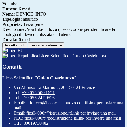
Youtube.
Durata:
6 mesi
Nome:
DEVICE_INFO
Tipologia:
analitico
Proprieta:
Terza-parte
Descrizione:
YouTube utilizza questo cookie per identificare la
tipologia di device utilizzata dall'utente.
Durata:
6 mesi
Accetta tutti
Salva le preferenze
Liceo Scientifico "Guido Castelnuovo"
Contatti
Liceo Scientifico "Guido Castelnuovo"
Via Alfonso La Marmora, 20 - 50121 Firenze
Tel:
+39 055 500 1651
Tel:
+39 055 247 9526
Email:
infoliceo@liceocastelnuovo.edu.it
Link per inviare una
mail
Email:
fips04000r@istruzione.it
Link per inviare una mail
PEC:
fips04000r@pec.istruzione.it
Link per inviare una mail
C.F.: 80019730482