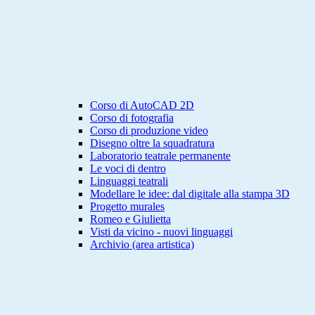
Corso di AutoCAD 2D
Corso di fotografia
Corso di produzione video
Disegno oltre la squadratura
Laboratorio teatrale permanente
Le voci di dentro
Linguaggi teatrali
Modellare le idee: dal digitale alla stampa 3D
Progetto murales
Romeo e Giulietta
Visti da vicino - nuovi linguaggi
Archivio (area artistica)