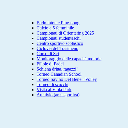
Badminton e Ping pong
Calcio a 5 femminile
Campionati di Orientering 2025
Campionati studenteschi
Centro sportivo scolastico
Ciclovia del Trasimeno
Corso di Sci
Monitoraggio delle capacità motorie
Pillole di Padel
Schiena dritta, ragazzi!
Torneo Canadian School
Torneo Savino Del Bene - Volley
Torneo di scacchi
Visita al Viola Park
Archivio (area sportiva)