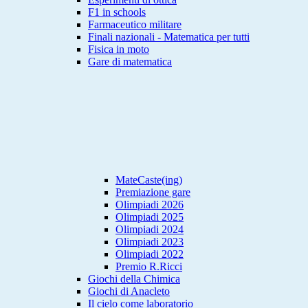
F1 in schools
Farmaceutico militare
Finali nazionali - Matematica per tutti
Fisica in moto
Gare di matematica
MateCaste(ing)
Premiazione gare
Olimpiadi 2026
Olimpiadi 2025
Olimpiadi 2024
Olimpiadi 2023
Olimpiadi 2022
Premio R.Ricci
Giochi della Chimica
Giochi di Anacleto
Il cielo come laboratorio