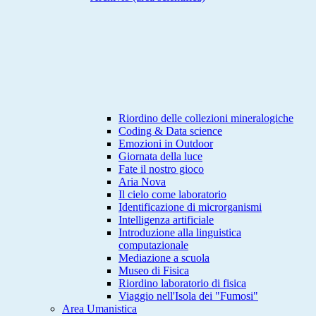
Riordino delle collezioni mineralogiche
Coding & Data science
Emozioni in Outdoor
Giornata della luce
Fate il nostro gioco
Aria Nova
Il cielo come laboratorio
Identificazione di microrganismi
Intelligenza artificiale
Introduzione alla linguistica
computazionale
Mediazione a scuola
Museo di Fisica
Riordino laboratorio di fisica
Viaggio nell'Isola dei "Fumosi"
Area Umanistica