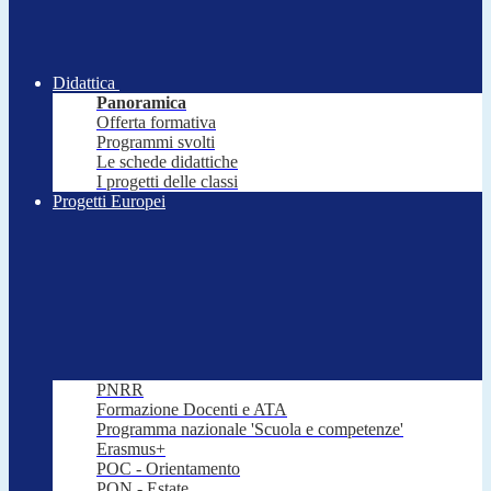
Didattica
Panoramica
Offerta formativa
Programmi svolti
Le schede didattiche
I progetti delle classi
Progetti Europei
PNRR
Formazione Docenti e ATA
Programma nazionale 'Scuola e competenze'
Erasmus+
POC - Orientamento
PON - Estate