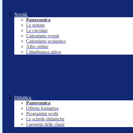
Novità
Panoramica
Le notizie
Le circolari
Calendario eventi
Calendario scolastico
Albo online
Cittadinanza attiva
Didattica
Panoramica
Offerta formativa
Programmi svolti
Le schede didattiche
I progetti delle classi