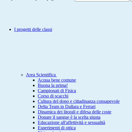
I progetti delle classi
Area Scientifica
Acqua bene comune
Buona la prima!
Campionati di Fisica
Corso di scacchi
Cultura del dono e cittadinanza consapevole
Delta Team in Dallara e Ferrari
Dinamica dei litorali e difesa delle coste
Donare il sangue è la scelta giusta
Educazione all'affettività e sessualità
Esperimenti di ottica