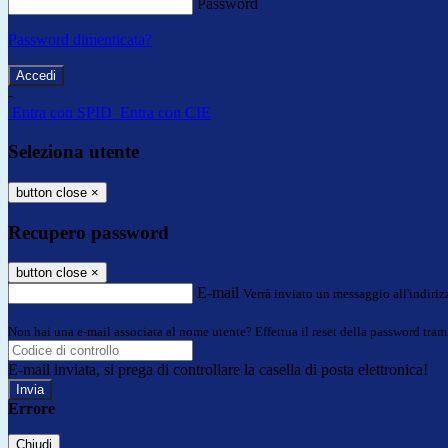
Password
Password dimenticata?
-
Entra con SPID
Entra con CIE
Seleziona utente
button close
×
Recupero password
button close
×
E-mail
Verrà inviato un messaggio all'indirizz
Non hai una e-mail associata al nome utente? Effettua il reset della password tram
E-mail inviata, si prega di controllare la casella di posta elettronica!
Errore
Chiudi