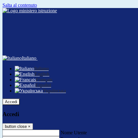
Salta al contenuto
Italiano
Italiano
English
Français
Español
Українська
Accedi
Accedi
button close
×
Nome Utente