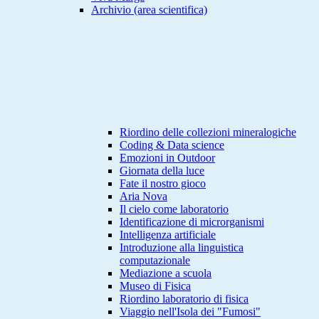
Archivio (area scientifica)
Riordino delle collezioni mineralogiche
Coding & Data science
Emozioni in Outdoor
Giornata della luce
Fate il nostro gioco
Aria Nova
Il cielo come laboratorio
Identificazione di microrganismi
Intelligenza artificiale
Introduzione alla linguistica
computazionale
Mediazione a scuola
Museo di Fisica
Riordino laboratorio di fisica
Viaggio nell'Isola dei "Fumosi"