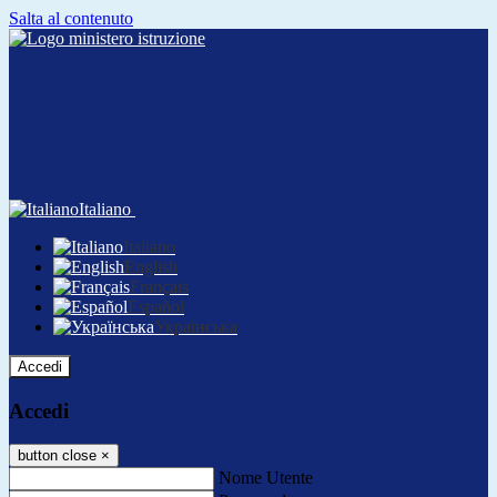
Salta al contenuto
Italiano
Italiano
English
Français
Español
Українська
Accedi
Accedi
button close
×
Nome Utente