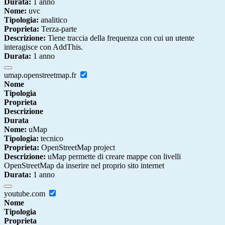
Durata:
1 anno
Nome:
uvc
Tipologia:
analitico
Proprieta:
Terza-parte
Descrizione:
Tiene traccia della frequenza con cui un utente
interagisce con AddThis.
Durata:
1 anno
umap.openstreetmap.fr
Nome
Tipologia
Proprieta
Descrizione
Durata
Nome:
uMap
Tipologia:
tecnico
Proprieta:
OpenStreetMap project
Descrizione:
uMap permette di creare mappe con livelli
OpenStreetMap da inserire nel proprio sito internet
Durata:
1 anno
youtube.com
Nome
Tipologia
Proprieta