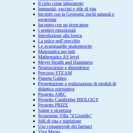
Il cielo come laboratorio
Immunità, vaccini e stile di vita
Incontri con la Geologia: rischi naturali e
geotermia
Incontro con un ricercatore
I sentieri emozionali
Introduzione alla logica
La pulce nell’orecchio
Le avanguardie studentesche
Matematica per tutti
Mathematics AS level
Meyer Health and Happiness
Neuroscienze e dipendenze
Percorso STEAM
Pianeta Galileo
Progettazione e realizzazione di moduli di
didattica orientativa
Progetto AIRC
Progetto Cambridge BIOLOGY
Progetto PRIZE
Salute e sicurezza
Scopriamo Villa "il Gioiello"
Stili di vita e nutrizione
Uso consapevole dei farmaci
Viva Marga