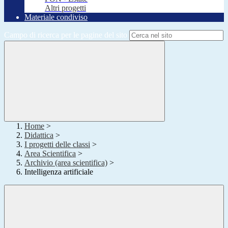
Altri progetti
Materiale condiviso
Campo di ricerca per le pagine del sito
Home
>
Didattica
>
I progetti delle classi
>
Area Scientifica
>
Archivio (area scientifica)
>
Intelligenza artificiale