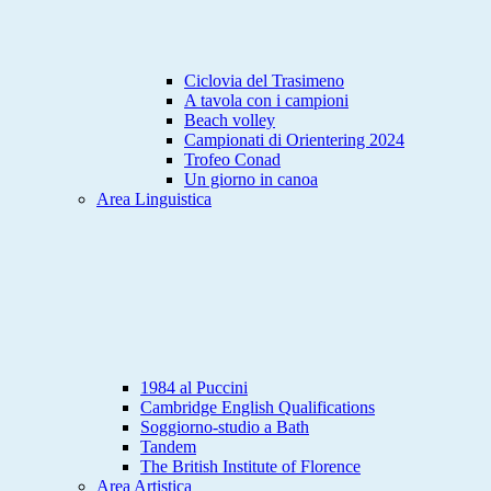
Ciclovia del Trasimeno
A tavola con i campioni
Beach volley
Campionati di Orientering 2024
Trofeo Conad
Un giorno in canoa
Area Linguistica
1984 al Puccini
Cambridge English Qualifications
Soggiorno-studio a Bath
Tandem
The British Institute of Florence
Area Artistica