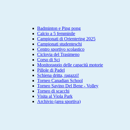
Badminton e Ping pong
Calcio a 5 femminile
Campionati di Orientering 2025
Campionati studenteschi
Centro sportivo scolastico
Ciclovia del Trasimeno
Corso di Sci
Monitoraggio delle capacità motorie
Pillole di Padel
Schiena dritta, ragazzi!
Torneo Canadian School
Torneo Savino Del Bene - Volley
Torneo di scacchi
Visita al Viola Park
Archivio (area sportiva)