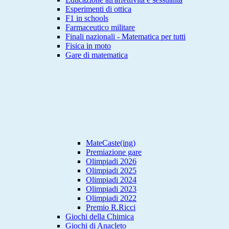
Esperimenti di ottica
F1 in schools
Farmaceutico militare
Finali nazionali - Matematica per tutti
Fisica in moto
Gare di matematica
MateCaste(ing)
Premiazione gare
Olimpiadi 2026
Olimpiadi 2025
Olimpiadi 2024
Olimpiadi 2023
Olimpiadi 2022
Premio R.Ricci
Giochi della Chimica
Giochi di Anacleto