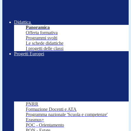
Didattica
Panoramica
Offerta formativa
Programmi svolti
Le schede didattiche
I progetti delle classi
Progetti Europei
PNRR
Formazione Docenti e ATA
Programma nazionale 'Scuola e competenze'
Erasmus+
POC - Orientamento
PON - Estate