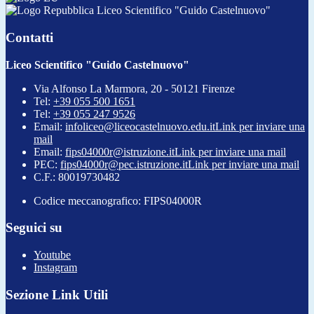
Liceo Scientifico "Guido Castelnuovo"
Contatti
Liceo Scientifico "Guido Castelnuovo"
Via Alfonso La Marmora, 20 - 50121 Firenze
Tel:
+39 055 500 1651
Tel:
+39 055 247 9526
Email:
infoliceo@liceocastelnuovo.edu.it
Link per inviare una
mail
Email:
fips04000r@istruzione.it
Link per inviare una mail
PEC:
fips04000r@pec.istruzione.it
Link per inviare una mail
C.F.: 80019730482
Codice meccanografico: FIPS04000R
Seguici su
Youtube
Instagram
Sezione Link Utili