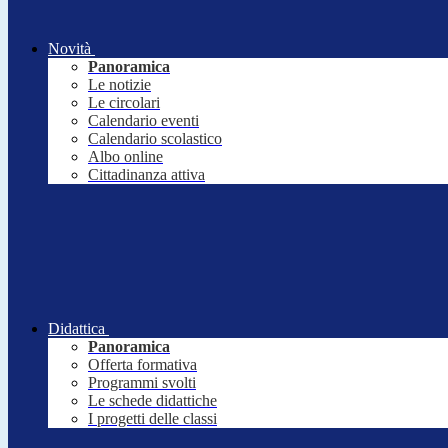
Novità
Panoramica
Le notizie
Le circolari
Calendario eventi
Calendario scolastico
Albo online
Cittadinanza attiva
Didattica
Panoramica
Offerta formativa
Programmi svolti
Le schede didattiche
I progetti delle classi