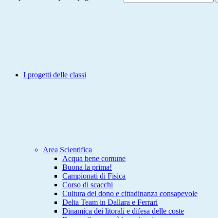
I progetti delle classi
Area Scientifica
Acqua bene comune
Buona la prima!
Campionati di Fisica
Corso di scacchi
Cultura del dono e cittadinanza consapevole
Delta Team in Dallara e Ferrari
Dinamica dei litorali e difesa delle coste