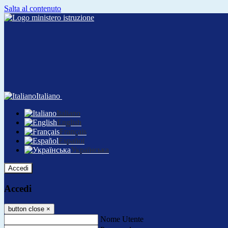
Salta al contenuto
Italiano
Italiano
English
Français
Español
Українська
Accedi
Accedi
button close
×
Nome Utente