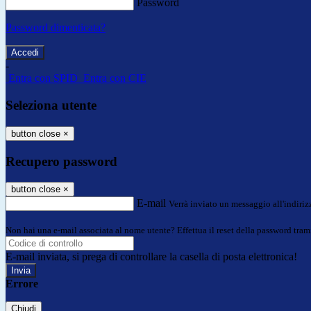
Password
Password dimenticata?
-
Entra con SPID
Entra con CIE
Seleziona utente
button close
×
Recupero password
button close
×
E-mail
Verrà inviato un messaggio all'indirizz
Non hai una e-mail associata al nome utente? Effettua il reset della password tram
E-mail inviata, si prega di controllare la casella di posta elettronica!
Errore
Chiudi