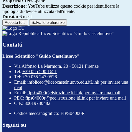
Proprieta:
Terza-parte
Descrizione:
YouTube utilizza questo cookie per identificare la
tipologia di device utilizzata dall'utente.
Durata:
6 mesi
Accetta tutti
Salva le preferenze
Liceo Scientifico "Guido Castelnuovo"
Contatti
Liceo Scientifico "Guido Castelnuovo"
Via Alfonso La Marmora, 20 - 50121 Firenze
Tel:
+39 055 500 1651
Tel:
+39 055 247 9526
Email:
infoliceo@liceocastelnuovo.edu.it
Link per inviare una
mail
Email:
fips04000r@istruzione.it
Link per inviare una mail
PEC:
fips04000r@pec.istruzione.it
Link per inviare una mail
C.F.: 80019730482
Codice meccanografico: FIPS04000R
Seguici su