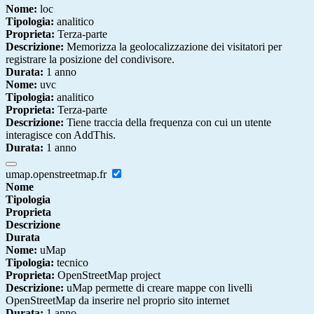
Nome:
loc
Tipologia:
analitico
Proprieta:
Terza-parte
Descrizione:
Memorizza la geolocalizzazione dei visitatori per
registrare la posizione del condivisore.
Durata:
1 anno
Nome:
uvc
Tipologia:
analitico
Proprieta:
Terza-parte
Descrizione:
Tiene traccia della frequenza con cui un utente
interagisce con AddThis.
Durata:
1 anno
umap.openstreetmap.fr
Nome
Tipologia
Proprieta
Descrizione
Durata
Nome:
uMap
Tipologia:
tecnico
Proprieta:
OpenStreetMap project
Descrizione:
uMap permette di creare mappe con livelli
OpenStreetMap da inserire nel proprio sito internet
Durata:
1 anno