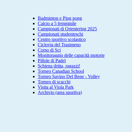
Badminton e Ping pong
Calcio a 5 femminile
Campionati di Orientering 2025
Campionati studenteschi
Centro sportivo scolastico
Ciclovia del Trasimeno
Corso di Sci
Monitoraggio delle capacità motorie
Pillole di Padel
Schiena dritta, ragazzi!
Torneo Canadian School
Torneo Savino Del Bene - Volley
Torneo di scacchi
Visita al Viola Park
Archivio (area sportiva)