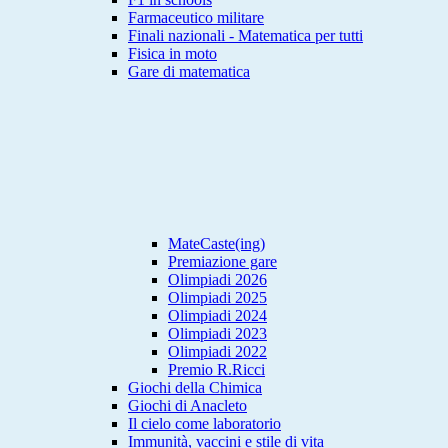
Farmaceutico militare
Finali nazionali - Matematica per tutti
Fisica in moto
Gare di matematica
MateCaste(ing)
Premiazione gare
Olimpiadi 2026
Olimpiadi 2025
Olimpiadi 2024
Olimpiadi 2023
Olimpiadi 2022
Premio R.Ricci
Giochi della Chimica
Giochi di Anacleto
Il cielo come laboratorio
Immunità, vaccini e stile di vita