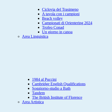
Ciclovia del Trasimeno
A tavola con i campioni
Beach volley
Campionati di Orientering 2024
Trofeo Conad
Un giorno in canoa
Area Linguistica
1984 al Puccini
Cambridge English Qualifications
Soggiorno-studio a Bath
Tandem
The British Institute of Florence
Area Artistica