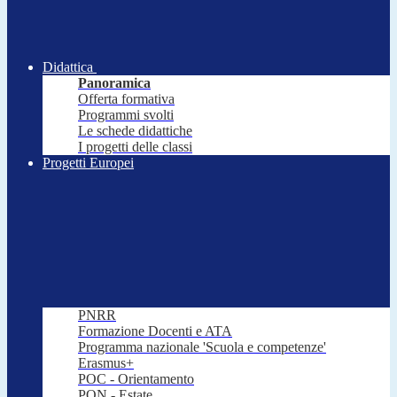
Didattica
Panoramica
Offerta formativa
Programmi svolti
Le schede didattiche
I progetti delle classi
Progetti Europei
PNRR
Formazione Docenti e ATA
Programma nazionale 'Scuola e competenze'
Erasmus+
POC - Orientamento
PON - Estate