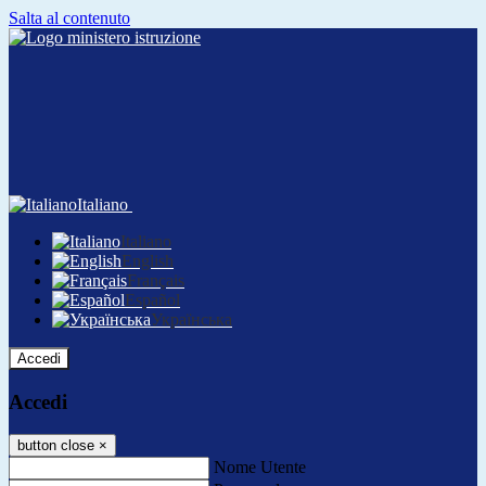
Salta al contenuto
Italiano
Italiano
English
Français
Español
Українська
Accedi
Accedi
button close
×
Nome Utente