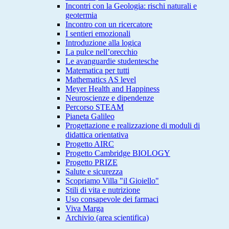
Incontri con la Geologia: rischi naturali e
geotermia
Incontro con un ricercatore
I sentieri emozionali
Introduzione alla logica
La pulce nell’orecchio
Le avanguardie studentesche
Matematica per tutti
Mathematics AS level
Meyer Health and Happiness
Neuroscienze e dipendenze
Percorso STEAM
Pianeta Galileo
Progettazione e realizzazione di moduli di
didattica orientativa
Progetto AIRC
Progetto Cambridge BIOLOGY
Progetto PRIZE
Salute e sicurezza
Scopriamo Villa "il Gioiello"
Stili di vita e nutrizione
Uso consapevole dei farmaci
Viva Marga
Archivio (area scientifica)