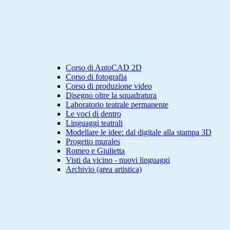
Corso di AutoCAD 2D
Corso di fotografia
Corso di produzione video
Disegno oltre la squadratura
Laboratorio teatrale permanente
Le voci di dentro
Linguaggi teatrali
Modellare le idee: dal digitale alla stampa 3D
Progetto murales
Romeo e Giulietta
Visti da vicino - nuovi linguaggi
Archivio (area artistica)