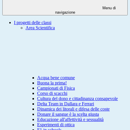
Menu di
navigazione
I progetti delle classi
Area Scientifica
Acqua bene comune
Buona la prima!
Campionati di Fisica
Corso di scacchi
Cultura del dono e cittadinanza consapevole
Delta Team in Dallara e Ferrari
Dinamica dei litorali e difesa delle coste
Donare il sangue è la scelta giusta
Educazione all'affettività e sessualità
Esperimenti di ottica
F1 in schools