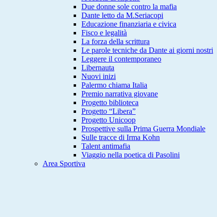
Due donne sole contro la mafia
Dante letto da M.Seriacopi
Educazione finanziaria e civica
Fisco e legalità
La forza della scrittura
Le parole tecniche da Dante ai giorni nostri
Leggere il contemporaneo
Libernauta
Nuovi inizi
Palermo chiama Italia
Premio narrativa giovane
Progetto biblioteca
Progetto “Libera”
Progetto Unicoop
Prospettive sulla Prima Guerra Mondiale
Sulle tracce di Irma Kohn
Talent antimafia
Viaggio nella poetica di Pasolini
Area Sportiva