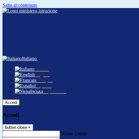
Salta al contenuto
Italiano
Italiano
English
Français
Español
Українська
Accedi
Accedi
button close
×
Nome Utente