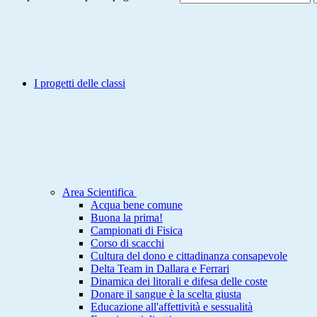
I progetti delle classi
Area Scientifica
Acqua bene comune
Buona la prima!
Campionati di Fisica
Corso di scacchi
Cultura del dono e cittadinanza consapevole
Delta Team in Dallara e Ferrari
Dinamica dei litorali e difesa delle coste
Donare il sangue è la scelta giusta
Educazione all'affettività e sessualità