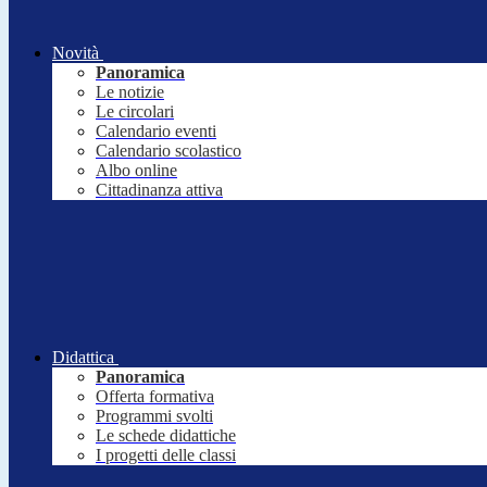
Novità
Panoramica
Le notizie
Le circolari
Calendario eventi
Calendario scolastico
Albo online
Cittadinanza attiva
Didattica
Panoramica
Offerta formativa
Programmi svolti
Le schede didattiche
I progetti delle classi