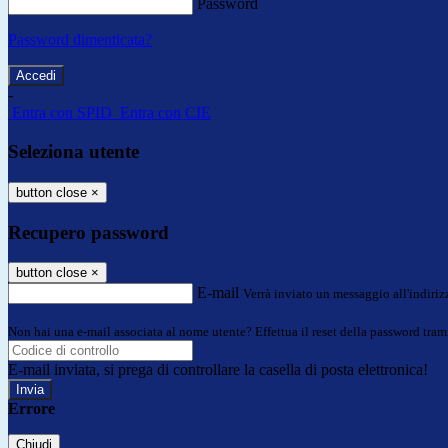
Password
Password dimenticata?
-
Entra con SPID
Entra con CIE
Seleziona utente
button close
×
Recupero password
button close
×
E-mail
Verrà inviato un messaggio all'indirizz
Non hai una e-mail associata al nome utente? Effettua il reset della password tram
E-mail inviata, si prega di controllare la casella di posta elettronica!
Errore
Chiudi