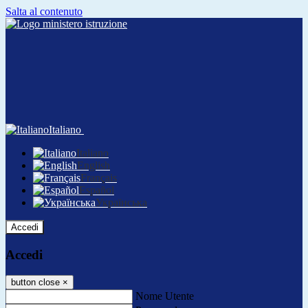
Salta al contenuto
Italiano
Italiano
English
Français
Español
Українська
Accedi
Accedi
button close
×
Nome Utente