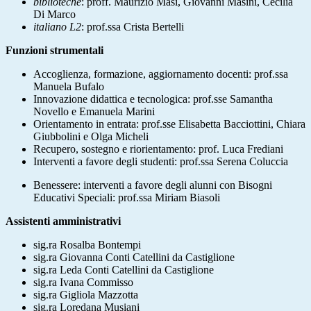
biblioteche
: proff. Maurizio Masi, Giovanni Masini, Cecilia
Di Marco
italiano L2
: prof.ssa Crista Bertelli
Funzioni strumentali
Accoglienza, formazione, aggiornamento docenti: prof.ssa
Manuela Bufalo
Innovazione didattica e tecnologica: prof.sse Samantha
Novello e Emanuela Marini
Orientamento in entrata: prof.sse Elisabetta Bacciottini, Chiara
Giubbolini e Olga Micheli
Recupero, sostegno e riorientamento: prof. Luca Frediani
Interventi a favore degli studenti: prof.ssa Serena Coluccia
Benessere: interventi a favore degli alunni con Bisogni
Educativi Speciali: prof.ssa Miriam Biasoli
Assistenti amministrativi
sig.ra Rosalba Bontempi
sig.ra Giovanna
Conti Catellini da Castiglione
sig.ra Leda
Conti Catellini da Castiglione
sig.ra Ivana Commisso
sig.ra Gigliola
Mazzotta
sig.ra Loredana
Musiani