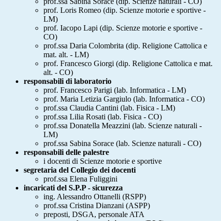
prof.ssa Sabina Sorace (dip. Scienze naturali - CO)
prof. Loris Romeo (dip. Scienze motorie e sportive -
LM)
prof. Iacopo Lapi (dip. Scienze motorie e sportive -
CO)
prof.ssa Daria Colombrita (dip. Religione Cattolica e
mat. alt. - LM)
prof. Francesco Giorgi (dip. Religione Cattolica e mat.
alt. - CO)
responsabili di laboratorio
prof. Francesco Parigi (lab. Informatica - LM)
prof. Maria Letizia Gargiulo (lab. Informatica - CO)
prof.ssa Claudia Cantini (lab. Fisica - LM)
prof.ssa Lilia Rosati (lab. Fisica - CO)
prof.ssa Donatella
Meazzini (lab. Scienze naturali -
LM)
prof.ssa Sabina Sorace (lab. Scienze naturali - CO)
responsabili delle palestre
i docenti di Scienze motorie e sportive
segretaria del Collegio dei docenti
prof.ssa Elena Fuliggini
incaricati del S.P.P - sicurezza
ing. Alessandro Ottanelli (RSPP)
prof.ssa Cristina Dianzani (ASPP)
preposti, DSGA, personale ATA