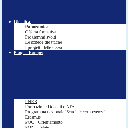
Didattica
Panoramica
Offerta formativa
Programmi svolti
Le schede didattiche
I progetti delle classi
Progetti Europei
PNRR
Formazione Docenti e ATA
Programma nazionale 'Scuola e competenze'
Erasmus+
POC - Orientamento
PON - Estate