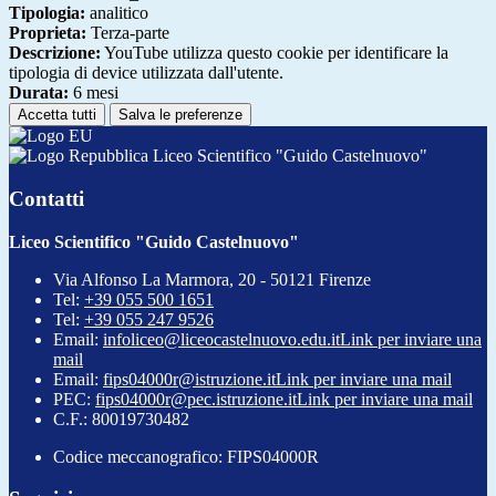
Tipologia:
analitico
Proprieta:
Terza-parte
Descrizione:
YouTube utilizza questo cookie per identificare la
tipologia di device utilizzata dall'utente.
Durata:
6 mesi
Accetta tutti
Salva le preferenze
Liceo Scientifico "Guido Castelnuovo"
Contatti
Liceo Scientifico "Guido Castelnuovo"
Via Alfonso La Marmora, 20 - 50121 Firenze
Tel:
+39 055 500 1651
Tel:
+39 055 247 9526
Email:
infoliceo@liceocastelnuovo.edu.it
Link per inviare una
mail
Email:
fips04000r@istruzione.it
Link per inviare una mail
PEC:
fips04000r@pec.istruzione.it
Link per inviare una mail
C.F.: 80019730482
Codice meccanografico: FIPS04000R