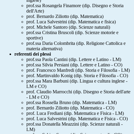
inglese)
prof.ssa Rosangela Finamore (dip. Disegno e Storia
dell'Arte)
prof. Bernardo Ziliotto (dip. Matematica)
prof. Luca Salvestrini (dip. Matematica e fisica)
prof. Michele Santoro (dip. Scienze naturali)
prof.ssa Cristina Bruscoli (dip. Scienze motorie e
sportive)
prof.ssa Daria Colombrita (dip. Religione Cattolica e
materia alternativa)
referenti dei plessi
prof.ssa Paola Cantini (dip. Lettere e Latino - LM)
prof.ssa Silvia Persiani (dip. Lettere e Latino - CO)
prof. Francesco Manfredi (dip. Storia e Filosofia - LM)
prof. Martinvaldo Konig (dip. Storia e Filosofia - CO)
prof.ssa Mara Barbuni (dip. Lingua e cultura inglese -
LM e CO)
prof. Claudio Marrocchi (dip. Disegno e Storia dell'arte
- LM e CO)
prof.ssa Rossella Bruno (dip. Matematica - LM)
prof. Bernardo Ziliotto (dip. Matematica - CO)
prof. Luca Frediani (dip. Matematica e Fisica - LM)
prof. Luca Salvestrini (dip. Matematica e Fisica - CO)
prof.ssa Donatella Meazzini (dip. Scienze naturali -
LM)