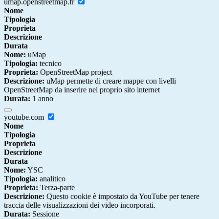
umap.openstreetmap.fr
Nome
Tipologia
Proprieta
Descrizione
Durata
Nome:
uMap
Tipologia:
tecnico
Proprieta:
OpenStreetMap project
Descrizione:
uMap permette di creare mappe con livelli
OpenStreetMap da inserire nel proprio sito internet
Durata:
1 anno
youtube.com
Nome
Tipologia
Proprieta
Descrizione
Durata
Nome:
YSC
Tipologia:
analitico
Proprieta:
Terza-parte
Descrizione:
Questo cookie è impostato da YouTube per tenere
traccia delle visualizzazioni dei video incorporati.
Durata:
Sessione