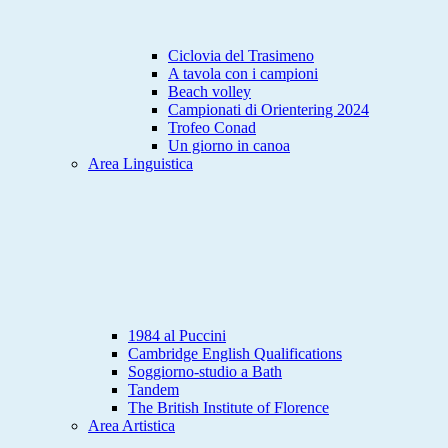
Ciclovia del Trasimeno
A tavola con i campioni
Beach volley
Campionati di Orientering 2024
Trofeo Conad
Un giorno in canoa
Area Linguistica
1984 al Puccini
Cambridge English Qualifications
Soggiorno-studio a Bath
Tandem
The British Institute of Florence
Area Artistica