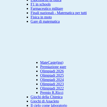
F1 in schools
Farmaceutico militare
Finali nazionali - Matematica per tutti
Fisica in moto
Gare di matematica
MateCaste(ing)
Premiazione gare
Olimpiadi 2026
Olimpiadi 2025
Olimpiadi 2024
Olimpiadi 2023
Olimpiadi 2022
Premio R.Ricci
Giochi della Chimica
Giochi di Anacleto
Il cielo come laboratorio