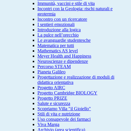
Immunità, vaccini e stile di vita
Incontri con la Geologia: rischi naturali e
geotermia
Incontro con un ricercatore
I sentieri emozionali
Introduzione alla logica
La pulce nell’orecchio
Le avanguardie studentesche
Matematica per tutti
Mathematics AS level
Meyer Health and Happiness
Neuroscienze e dipendenze
Percorso STEAM
Pianeta Galileo
Progettazione e realizzazione di moduli di
didattica orientativa
Progetto AIRC
Progetto Cambridge BIOLOGY
Progetto PRIZE
Salute e sicurezza
Scopriamo Villa "il Gioiello"
Stili di vita e nutrizione
Uso consapevole dei farmaci
Viva Marga
Archivio (area scientifica)