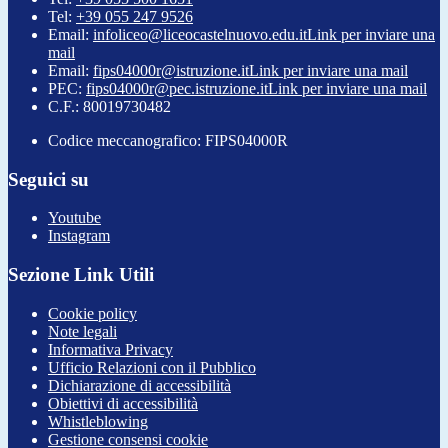
Tel:
+39 055 247 9526
Email:
infoliceo@liceocastelnuovo.edu.it
Link per inviare una
mail
Email:
fips04000r@istruzione.it
Link per inviare una mail
PEC:
fips04000r@pec.istruzione.it
Link per inviare una mail
C.F.: 80019730482
Codice meccanografico: FIPS04000R
Seguici su
Youtube
Instagram
Sezione Link Utili
Cookie policy
Note legali
Informativa Privacy
Ufficio Relazioni con il Pubblico
Dichiarazione di accessibilità
Obiettivi di accessibilità
Whistleblowing
Gestione consensi cookie