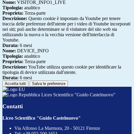
Nome:
VISITOR_INFO1_LIVE
Tipologia:
analitico
Proprieta:
Terza-parte
Descrizione:
Questo cookie è impostato da Youtube per tenere
traccia delle preferenze dell'utente per i video di Youtube incorporati
nei siti; può anche determinare se il visitatore del sito web sta
utilizzando la nuova o la vecchia versione dell'interfaccia di
Youtube.
Durata:
6 mesi
Nome:
DEVICE_INFO
Tipologia:
analitico
Proprieta:
Terza-parte
Descrizione:
YouTube utilizza questo cookie per identificare la
tipologia di device utilizzata dall'utente.
Durata:
6 mesi
Accetta tutti
Salva le preferenze
Liceo Scientifico "Guido Castelnuovo"
Contatti
Liceo Scientifico "Guido Castelnuovo"
Via Alfonso La Marmora, 20 - 50121 Firenze
Tel:
+39 055 500 1651