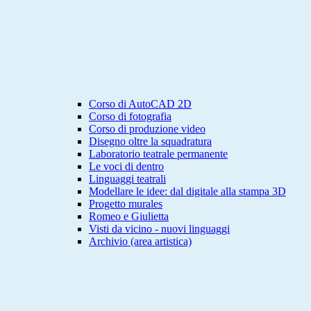
Corso di AutoCAD 2D
Corso di fotografia
Corso di produzione video
Disegno oltre la squadratura
Laboratorio teatrale permanente
Le voci di dentro
Linguaggi teatrali
Modellare le idee: dal digitale alla stampa 3D
Progetto murales
Romeo e Giulietta
Visti da vicino - nuovi linguaggi
Archivio (area artistica)