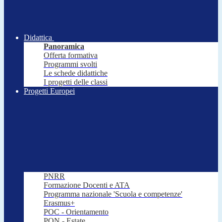
Didattica
Panoramica
Offerta formativa
Programmi svolti
Le schede didattiche
I progetti delle classi
Progetti Europei
PNRR
Formazione Docenti e ATA
Programma nazionale 'Scuola e competenze'
Erasmus+
POC - Orientamento
PON - Estate