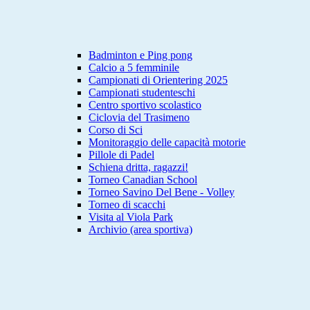
Badminton e Ping pong
Calcio a 5 femminile
Campionati di Orientering 2025
Campionati studenteschi
Centro sportivo scolastico
Ciclovia del Trasimeno
Corso di Sci
Monitoraggio delle capacità motorie
Pillole di Padel
Schiena dritta, ragazzi!
Torneo Canadian School
Torneo Savino Del Bene - Volley
Torneo di scacchi
Visita al Viola Park
Archivio (area sportiva)