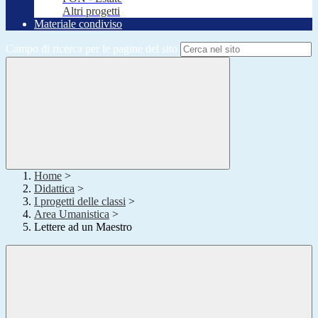
Altri progetti
Materiale condiviso
Campo di ricerca per le pagine del sito
Home
>
Didattica
>
I progetti delle classi
>
Area Umanistica
>
Lettere ad un Maestro