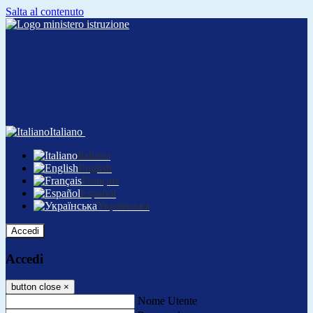
Salta al contenuto
Italiano
Italiano
English
Français
Español
Українська
Accedi
Accedi
button close
×
Nome Utente