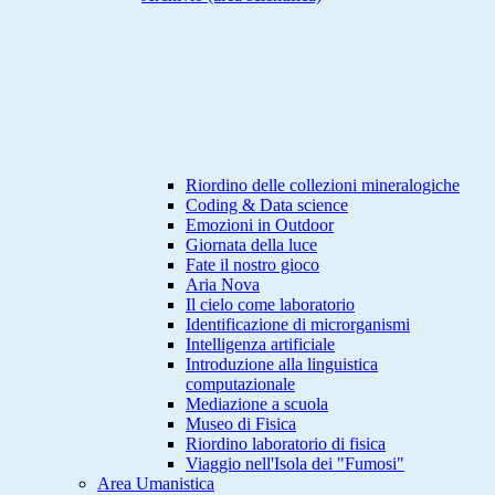
Riordino delle collezioni mineralogiche
Coding & Data science
Emozioni in Outdoor
Giornata della luce
Fate il nostro gioco
Aria Nova
Il cielo come laboratorio
Identificazione di microrganismi
Intelligenza artificiale
Introduzione alla linguistica
computazionale
Mediazione a scuola
Museo di Fisica
Riordino laboratorio di fisica
Viaggio nell'Isola dei "Fumosi"
Area Umanistica