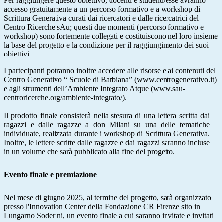
Per raggiungere questo obiettivo, docenti e studenti/esse avranno
accesso gratuitamente a un percorso formativo e a workshop di
Scrittura Generativa
curati dai ricercatori e dalle ricercatrici del
Centro Ricerche sAu; questi due momenti (percorso formativo e
workshop) sono fortemente collegati e costituiscono nel loro insieme
la base del progetto e la condizione per il raggiungimento dei suoi
obiettivi.
I partecipanti potranno inoltre accedere alle risorse e ai contenuti del
Centro Generativo “ Scuole di Barbiana” (
www.centrogenerativo.it
)
e agli strumenti dell’Ambiente Integrato Atque
(
www.sau-
centroricerche.org/ambiente-integrato/
)
.
Il prodotto finale consisterà nella stesura di una lettera scritta dai 
ragazzi e dalle ragazze a don Milani su una delle tematiche 
individuate, realizzata durante i workshop di Scrittura Generativa. 
Inoltre, le lettere scritte dalle ragazze e dai ragazzi saranno incluse 
in un volume che sarà pubblicato alla fine del progetto.
Evento finale e premiazione 
Nel mese di giugno 2025, al termine del progetto, sarà organizzato 
presso l'Innovation Center della Fondazione CR Firenze sito in 
Lungarno Soderini, un evento finale a cui saranno invitate e invitati 