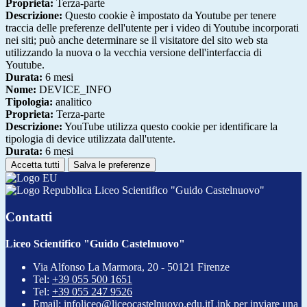
Proprieta:
Terza-parte
Descrizione:
Questo cookie è impostato da Youtube per tenere
traccia delle preferenze dell'utente per i video di Youtube incorporati
nei siti; può anche determinare se il visitatore del sito web sta
utilizzando la nuova o la vecchia versione dell'interfaccia di
Youtube.
Durata:
6 mesi
Nome:
DEVICE_INFO
Tipologia:
analitico
Proprieta:
Terza-parte
Descrizione:
YouTube utilizza questo cookie per identificare la
tipologia di device utilizzata dall'utente.
Durata:
6 mesi
Accetta tutti
Salva le preferenze
Liceo Scientifico "Guido Castelnuovo"
Contatti
Liceo Scientifico "Guido Castelnuovo"
Via Alfonso La Marmora, 20 - 50121 Firenze
Tel:
+39 055 500 1651
Tel:
+39 055 247 9526
Email:
infoliceo@liceocastelnuovo.edu.it
Link per inviare una