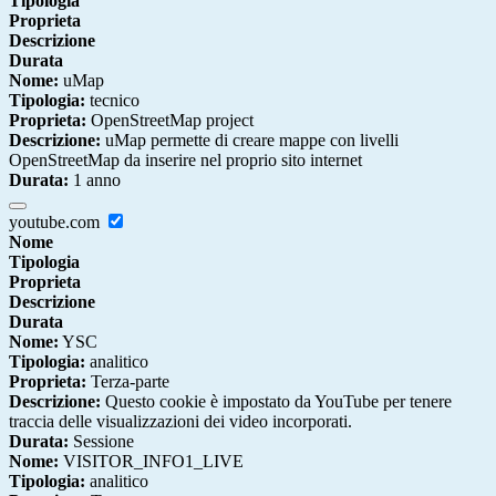
Tipologia
Proprieta
Descrizione
Durata
Nome:
uMap
Tipologia:
tecnico
Proprieta:
OpenStreetMap project
Descrizione:
uMap permette di creare mappe con livelli
OpenStreetMap da inserire nel proprio sito internet
Durata:
1 anno
youtube.com
Nome
Tipologia
Proprieta
Descrizione
Durata
Nome:
YSC
Tipologia:
analitico
Proprieta:
Terza-parte
Descrizione:
Questo cookie è impostato da YouTube per tenere
traccia delle visualizzazioni dei video incorporati.
Durata:
Sessione
Nome:
VISITOR_INFO1_LIVE
Tipologia:
analitico