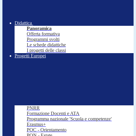
Didattica
Panoramica
Offerta formativa
Programmi svolti
Le schede didattiche
I progetti delle classi
Progetti Europei
PNRR
Formazione Docenti e ATA
Programma nazionale 'Scuola e competenze'
Erasmus+
POC - Orientamento
PON - Estate