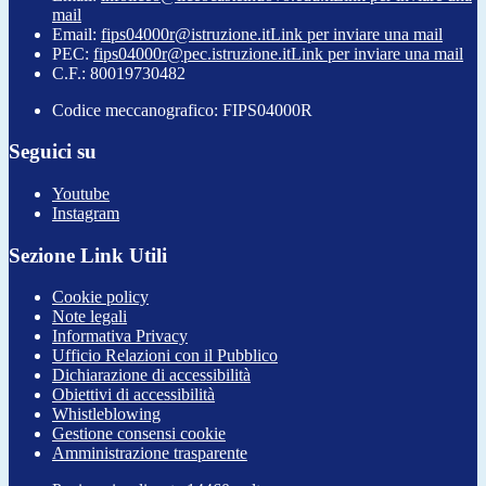
mail
Email:
fips04000r@istruzione.it
Link per inviare una mail
PEC:
fips04000r@pec.istruzione.it
Link per inviare una mail
C.F.: 80019730482
Codice meccanografico: FIPS04000R
Seguici su
Youtube
Instagram
Sezione Link Utili
Cookie policy
Note legali
Informativa Privacy
Ufficio Relazioni con il Pubblico
Dichiarazione di accessibilità
Obiettivi di accessibilità
Whistleblowing
Gestione consensi cookie
Amministrazione trasparente