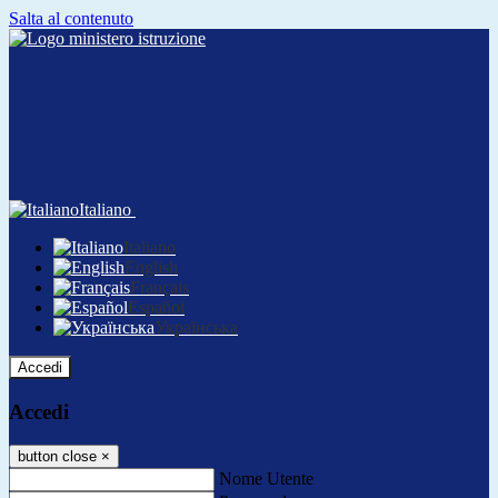
Salta al contenuto
Italiano
Italiano
English
Français
Español
Українська
Accedi
Accedi
button close
×
Nome Utente