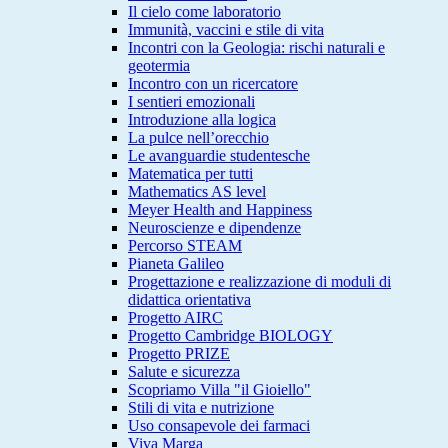
Il cielo come laboratorio
Immunità, vaccini e stile di vita
Incontri con la Geologia: rischi naturali e
geotermia
Incontro con un ricercatore
I sentieri emozionali
Introduzione alla logica
La pulce nell’orecchio
Le avanguardie studentesche
Matematica per tutti
Mathematics AS level
Meyer Health and Happiness
Neuroscienze e dipendenze
Percorso STEAM
Pianeta Galileo
Progettazione e realizzazione di moduli di
didattica orientativa
Progetto AIRC
Progetto Cambridge BIOLOGY
Progetto PRIZE
Salute e sicurezza
Scopriamo Villa "il Gioiello"
Stili di vita e nutrizione
Uso consapevole dei farmaci
Viva Marga