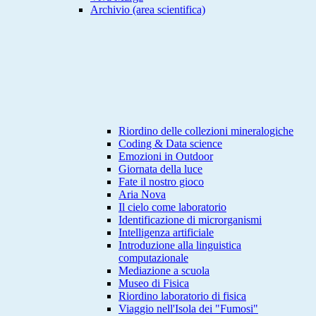
Archivio (area scientifica)
Riordino delle collezioni mineralogiche
Coding & Data science
Emozioni in Outdoor
Giornata della luce
Fate il nostro gioco
Aria Nova
Il cielo come laboratorio
Identificazione di microrganismi
Intelligenza artificiale
Introduzione alla linguistica
computazionale
Mediazione a scuola
Museo di Fisica
Riordino laboratorio di fisica
Viaggio nell'Isola dei "Fumosi"