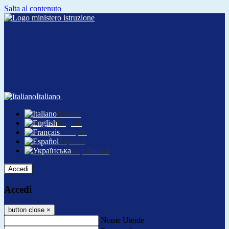
Salta al contenuto
Italiano
Italiano
English
Français
Español
Українська
Accedi
Accedi
button close
×
Nome Utente