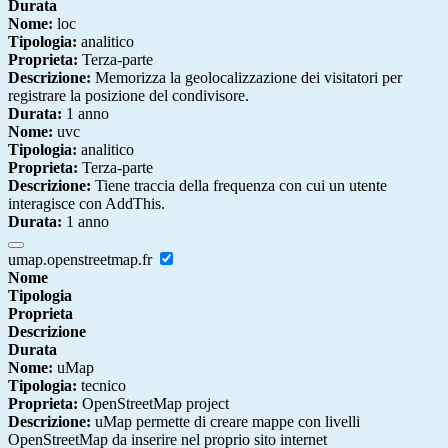
Durata
Nome:
loc
Tipologia:
analitico
Proprieta:
Terza-parte
Descrizione:
Memorizza la geolocalizzazione dei visitatori per
registrare la posizione del condivisore.
Durata:
1 anno
Nome:
uvc
Tipologia:
analitico
Proprieta:
Terza-parte
Descrizione:
Tiene traccia della frequenza con cui un utente
interagisce con AddThis.
Durata:
1 anno
umap.openstreetmap.fr
Nome
Tipologia
Proprieta
Descrizione
Durata
Nome:
uMap
Tipologia:
tecnico
Proprieta:
OpenStreetMap project
Descrizione:
uMap permette di creare mappe con livelli
OpenStreetMap da inserire nel proprio sito internet