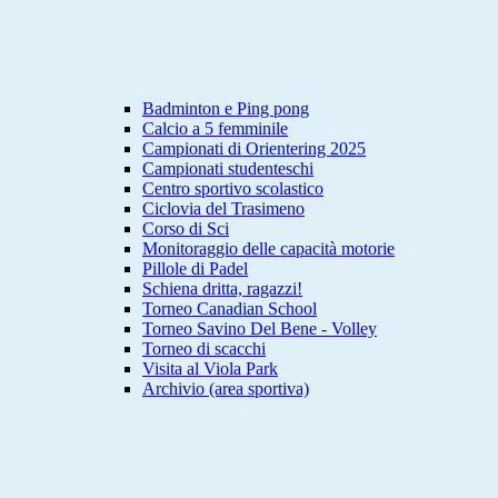
Badminton e Ping pong
Calcio a 5 femminile
Campionati di Orientering 2025
Campionati studenteschi
Centro sportivo scolastico
Ciclovia del Trasimeno
Corso di Sci
Monitoraggio delle capacità motorie
Pillole di Padel
Schiena dritta, ragazzi!
Torneo Canadian School
Torneo Savino Del Bene - Volley
Torneo di scacchi
Visita al Viola Park
Archivio (area sportiva)