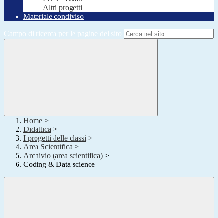
Altri progetti
Materiale condiviso
Campo di ricerca per le pagine del sito
Home
>
Didattica
>
I progetti delle classi
>
Area Scientifica
>
Archivio (area scientifica)
>
Coding & Data science