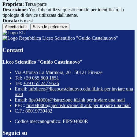
Proprieta:
Terza-parte
Descrizione:
YouTube utilizza questo cookie per identificare la
tipologia di device utilizzata dall'utente.
Durata:
6 mesi
Accetta tutti
Salva le preferenze
Liceo Scientifico "Guido Castelnuovo"
Contatti
Liceo Scientifico "Guido Castelnuovo"
Via Alfonso La Marmora, 20 - 50121 Firenze
Tel:
+39 055 500 1651
Tel:
+39 055 247 9526
Email:
infoliceo@liceocastelnuovo.edu.it
Link per inviare una
mail
Email:
fips04000r@istruzione.it
Link per inviare una mail
PEC:
fips04000r@pec.istruzione.it
Link per inviare una mail
C.F.: 80019730482
Codice meccanografico: FIPS04000R
Seguici su