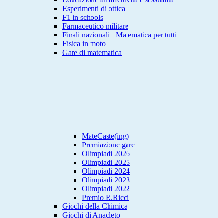
Esperimenti di ottica
F1 in schools
Farmaceutico militare
Finali nazionali - Matematica per tutti
Fisica in moto
Gare di matematica
MateCaste(ing)
Premiazione gare
Olimpiadi 2026
Olimpiadi 2025
Olimpiadi 2024
Olimpiadi 2023
Olimpiadi 2022
Premio R.Ricci
Giochi della Chimica
Giochi di Anacleto