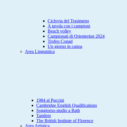
Ciclovia del Trasimeno
A tavola con i campioni
Beach volley
Campionati di Orientering 2024
Trofeo Conad
Un giorno in canoa
Area Linguistica
1984 al Puccini
Cambridge English Qualifications
Soggiorno-studio a Bath
Tandem
The British Institute of Florence
Area Artistica