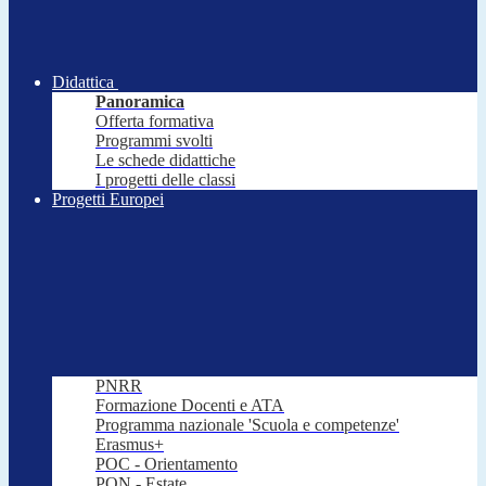
Didattica
Panoramica
Offerta formativa
Programmi svolti
Le schede didattiche
I progetti delle classi
Progetti Europei
PNRR
Formazione Docenti e ATA
Programma nazionale 'Scuola e competenze'
Erasmus+
POC - Orientamento
PON - Estate