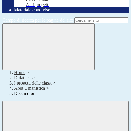
Altri progetti
Materiale condiviso
Campo di ricerca per le pagine del sito
Home
>
Didattica
>
I progetti delle classi
>
Area Umanistica
>
Decameron