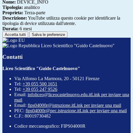
Nome:
DEVICE_INFO
Tipologia:
analitico
Proprieta:
Terza-parte
Descrizione:
YouTube utilizza questo cookie per identificare la
tipologia di device utilizzata dall'utente.
Durata:
6 mesi
Accetta tutti
Salva le preferenze
Liceo Scientifico "Guido Castelnuovo"
Contatti
Liceo Scientifico "Guido Castelnuovo"
Via Alfonso La Marmora, 20 - 50121 Firenze
Tel:
+39 055 500 1651
Tel:
+39 055 247 9526
Email:
infoliceo@liceocastelnuovo.edu.it
Link per inviare una
mail
Email:
fips04000r@istruzione.it
Link per inviare una mail
PEC:
fips04000r@pec.istruzione.it
Link per inviare una mail
C.F.: 80019730482
Codice meccanografico: FIPS04000R