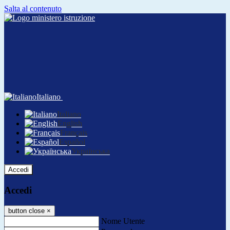
Salta al contenuto
Italiano
Italiano
English
Français
Español
Українська
Accedi
Accedi
button close
×
Nome Utente