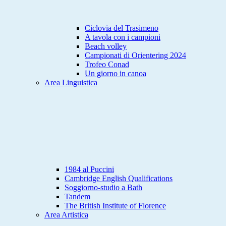
Ciclovia del Trasimeno
A tavola con i campioni
Beach volley
Campionati di Orientering 2024
Trofeo Conad
Un giorno in canoa
Area Linguistica
1984 al Puccini
Cambridge English Qualifications
Soggiorno-studio a Bath
Tandem
The British Institute of Florence
Area Artistica