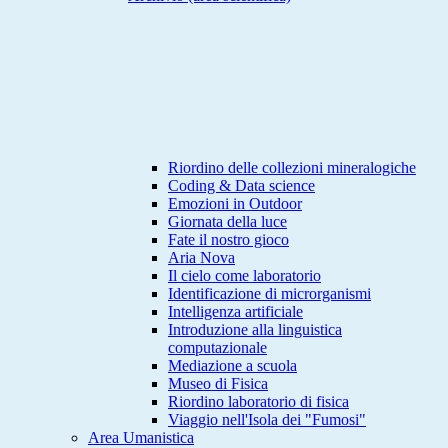
Riordino delle collezioni mineralogiche
Coding & Data science
Emozioni in Outdoor
Giornata della luce
Fate il nostro gioco
Aria Nova
Il cielo come laboratorio
Identificazione di microrganismi
Intelligenza artificiale
Introduzione alla linguistica
computazionale
Mediazione a scuola
Museo di Fisica
Riordino laboratorio di fisica
Viaggio nell'Isola dei "Fumosi"
Area Umanistica