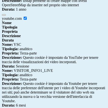
Descrizione:
uMap permette di creare mappe con livelli
OpenStreetMap da inserire nel proprio sito internet
Durata:
1 anno
youtube.com
Nome
Tipologia
Proprieta
Descrizione
Durata
Nome:
YSC
Tipologia:
analitico
Proprieta:
Terza-parte
Descrizione:
Questo cookie è impostato da YouTube per tenere
traccia delle visualizzazioni dei video incorporati.
Durata:
Sessione
Nome:
VISITOR_INFO1_LIVE
Tipologia:
analitico
Proprieta:
Terza-parte
Descrizione:
Questo cookie è impostato da Youtube per tenere
traccia delle preferenze dell'utente per i video di Youtube incorporati
nei siti; può anche determinare se il visitatore del sito web sta
utilizzando la nuova o la vecchia versione dell'interfaccia di
Youtube.
Durata:
6 mesi