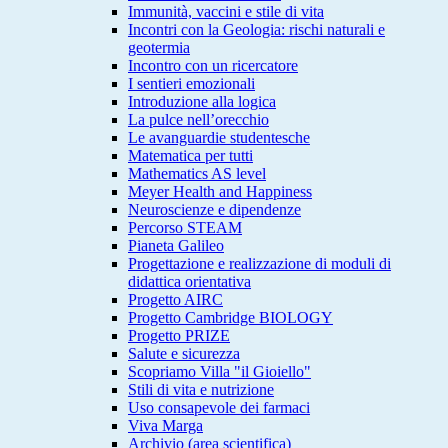
Immunità, vaccini e stile di vita
Incontri con la Geologia: rischi naturali e
geotermia
Incontro con un ricercatore
I sentieri emozionali
Introduzione alla logica
La pulce nell’orecchio
Le avanguardie studentesche
Matematica per tutti
Mathematics AS level
Meyer Health and Happiness
Neuroscienze e dipendenze
Percorso STEAM
Pianeta Galileo
Progettazione e realizzazione di moduli di
didattica orientativa
Progetto AIRC
Progetto Cambridge BIOLOGY
Progetto PRIZE
Salute e sicurezza
Scopriamo Villa "il Gioiello"
Stili di vita e nutrizione
Uso consapevole dei farmaci
Viva Marga
Archivio (area scientifica)