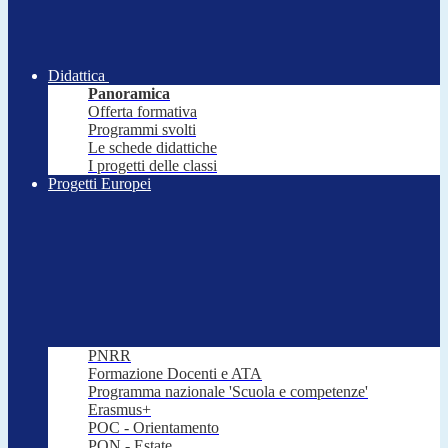
Didattica
Panoramica
Offerta formativa
Programmi svolti
Le schede didattiche
I progetti delle classi
Progetti Europei
PNRR
Formazione Docenti e ATA
Programma nazionale 'Scuola e competenze'
Erasmus+
POC - Orientamento
PON - Estate