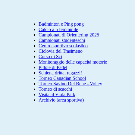
Badminton e Ping pong
Calcio a 5 femminile
Campionati di Orientering 2025
Campionati studenteschi
Centro sportivo scolastico
Ciclovia del Trasimeno
Corso di Sci
Monitoraggio delle capacità motorie
Pillole di Padel
Schiena dritta, ragazzi!
Torneo Canadian School
Torneo Savino Del Bene - Volley
Torneo di scacchi
Visita al Viola Park
Archivio (area sportiva)