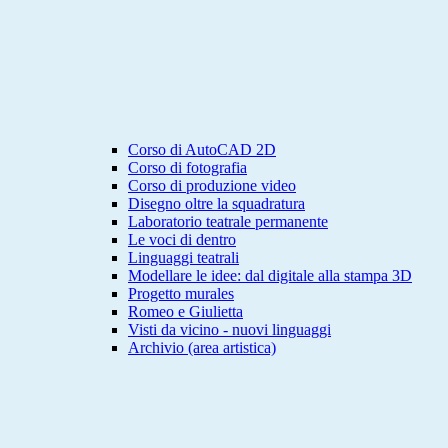
Corso di AutoCAD 2D
Corso di fotografia
Corso di produzione video
Disegno oltre la squadratura
Laboratorio teatrale permanente
Le voci di dentro
Linguaggi teatrali
Modellare le idee: dal digitale alla stampa 3D
Progetto murales
Romeo e Giulietta
Visti da vicino - nuovi linguaggi
Archivio (area artistica)