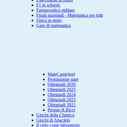
F1 in schools
Farmaceutico militare
Finali nazionali - Matematica per tutti
Fisica in moto
Gare di matematica
MateCaste(ing)
Premiazione gare
Olimpiadi 2026
Olimpiadi 2025
Olimpiadi 2024
Olimpiadi 2023
Olimpiadi 2022
Premio R.Ricci
Giochi della Chimica
Giochi di Anacleto
Il cielo come laboratorio