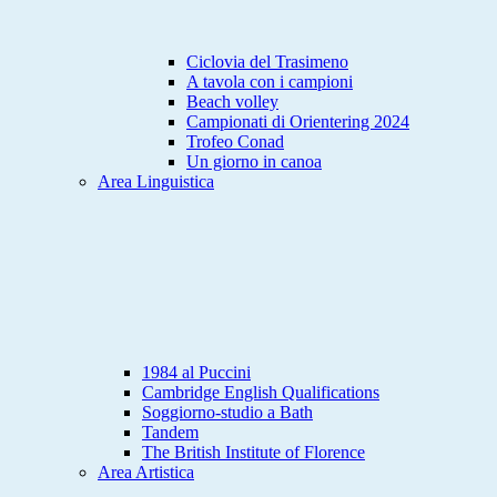
Ciclovia del Trasimeno
A tavola con i campioni
Beach volley
Campionati di Orientering 2024
Trofeo Conad
Un giorno in canoa
Area Linguistica
1984 al Puccini
Cambridge English Qualifications
Soggiorno-studio a Bath
Tandem
The British Institute of Florence
Area Artistica