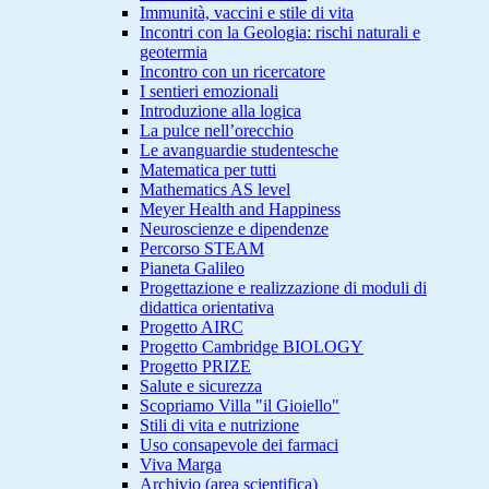
Immunità, vaccini e stile di vita
Incontri con la Geologia: rischi naturali e
geotermia
Incontro con un ricercatore
I sentieri emozionali
Introduzione alla logica
La pulce nell’orecchio
Le avanguardie studentesche
Matematica per tutti
Mathematics AS level
Meyer Health and Happiness
Neuroscienze e dipendenze
Percorso STEAM
Pianeta Galileo
Progettazione e realizzazione di moduli di
didattica orientativa
Progetto AIRC
Progetto Cambridge BIOLOGY
Progetto PRIZE
Salute e sicurezza
Scopriamo Villa "il Gioiello"
Stili di vita e nutrizione
Uso consapevole dei farmaci
Viva Marga
Archivio (area scientifica)