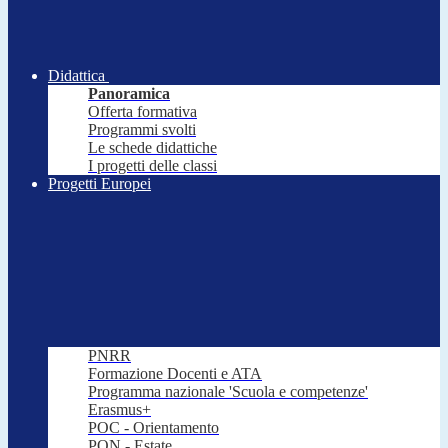
Didattica
Panoramica
Offerta formativa
Programmi svolti
Le schede didattiche
I progetti delle classi
Progetti Europei
PNRR
Formazione Docenti e ATA
Programma nazionale 'Scuola e competenze'
Erasmus+
POC - Orientamento
PON - Estate