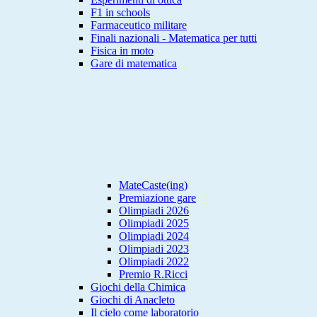
F1 in schools
Farmaceutico militare
Finali nazionali - Matematica per tutti
Fisica in moto
Gare di matematica
MateCaste(ing)
Premiazione gare
Olimpiadi 2026
Olimpiadi 2025
Olimpiadi 2024
Olimpiadi 2023
Olimpiadi 2022
Premio R.Ricci
Giochi della Chimica
Giochi di Anacleto
Il cielo come laboratorio