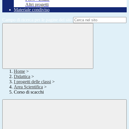
Altri progetti
Materiale condiviso
Campo di ricerca per le pagine del sito
Home
>
Didattica
>
I progetti delle classi
>
Area Scientifica
>
Corso di scacchi