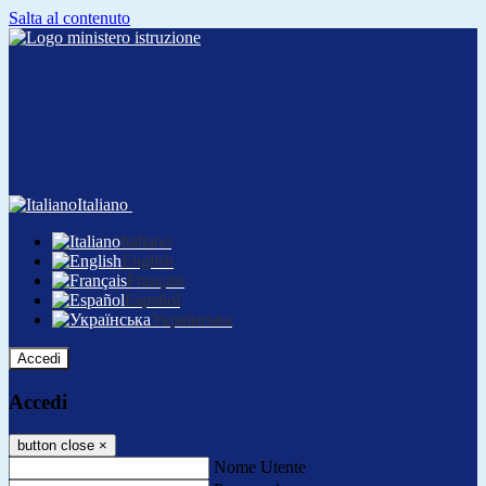
Salta al contenuto
Italiano
Italiano
English
Français
Español
Українська
Accedi
Accedi
button close
×
Nome Utente