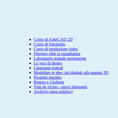
Corso di AutoCAD 2D
Corso di fotografia
Corso di produzione video
Disegno oltre la squadratura
Laboratorio teatrale permanente
Le voci di dentro
Linguaggi teatrali
Modellare le idee: dal digitale alla stampa 3D
Progetto murales
Romeo e Giulietta
Visti da vicino - nuovi linguaggi
Archivio (area artistica)