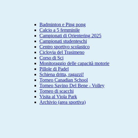
Badminton e Ping pong
Calcio a 5 femminile
Campionati di Orientering 2025
Campionati studenteschi
Centro sportivo scolastico
Ciclovia del Trasimeno
Corso di Sci
Monitoraggio delle capacità motorie
Pillole di Padel
Schiena dritta, ragazzi!
Torneo Canadian School
Torneo Savino Del Bene - Volley
Torneo di scacchi
Visita al Viola Park
Archivio (area sportiva)