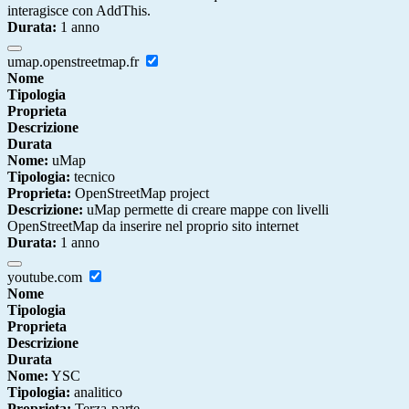
interagisce con AddThis.
Durata:
1 anno
umap.openstreetmap.fr
Nome
Tipologia
Proprieta
Descrizione
Durata
Nome:
uMap
Tipologia:
tecnico
Proprieta:
OpenStreetMap project
Descrizione:
uMap permette di creare mappe con livelli
OpenStreetMap da inserire nel proprio sito internet
Durata:
1 anno
youtube.com
Nome
Tipologia
Proprieta
Descrizione
Durata
Nome:
YSC
Tipologia:
analitico
Proprieta:
Terza-parte