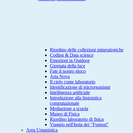
Riordino delle collezioni mineralogiche
Coding & Data science
Emozioni in Outdoor
Giornata della luce
Fate il nostro gioco
Aria Nova
Il cielo come laboratorio
Identificazione di microrganismi
Intelligenza artificiale
Introduzione alla linguistica
computazionale
Mediazione a scuola
Museo di Fisica
Riordino laboratorio di fisica
Viaggio nell'Isola dei "Fumosi"
Area Umanistica