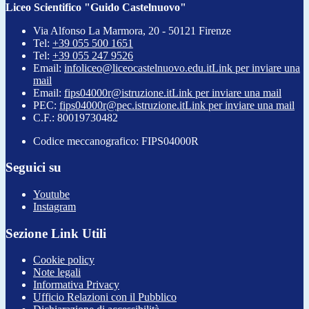
Liceo Scientifico "Guido Castelnuovo"
Via Alfonso La Marmora, 20 - 50121 Firenze
Tel:
+39 055 500 1651
Tel:
+39 055 247 9526
Email:
infoliceo@liceocastelnuovo.edu.it
Link per inviare una
mail
Email:
fips04000r@istruzione.it
Link per inviare una mail
PEC:
fips04000r@pec.istruzione.it
Link per inviare una mail
C.F.: 80019730482
Codice meccanografico: FIPS04000R
Seguici su
Youtube
Instagram
Sezione Link Utili
Cookie policy
Note legali
Informativa Privacy
Ufficio Relazioni con il Pubblico