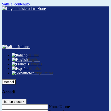
Salta al contenuto
Italiano
Italiano
English
Français
Español
Українська
Accedi
Accedi
button close
×
Nome Utente