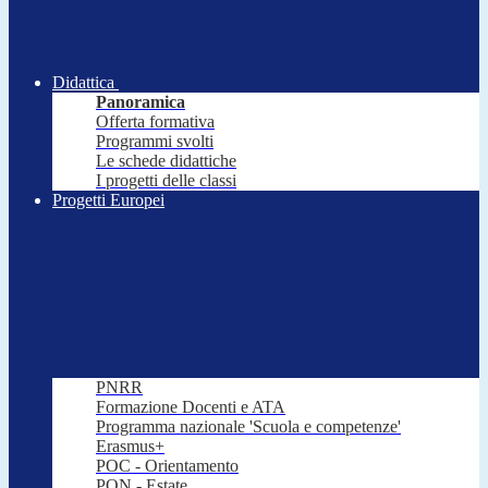
Didattica
Panoramica
Offerta formativa
Programmi svolti
Le schede didattiche
I progetti delle classi
Progetti Europei
PNRR
Formazione Docenti e ATA
Programma nazionale 'Scuola e competenze'
Erasmus+
POC - Orientamento
PON - Estate