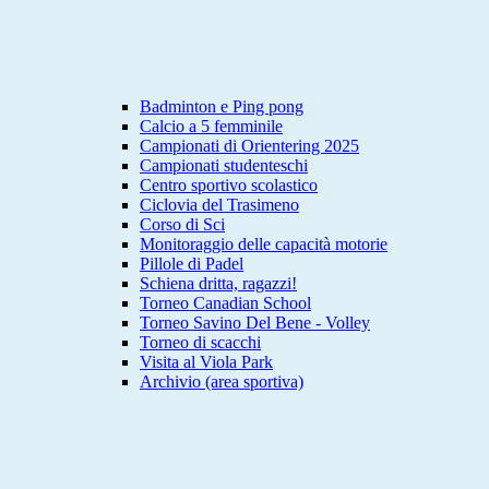
Badminton e Ping pong
Calcio a 5 femminile
Campionati di Orientering 2025
Campionati studenteschi
Centro sportivo scolastico
Ciclovia del Trasimeno
Corso di Sci
Monitoraggio delle capacità motorie
Pillole di Padel
Schiena dritta, ragazzi!
Torneo Canadian School
Torneo Savino Del Bene - Volley
Torneo di scacchi
Visita al Viola Park
Archivio (area sportiva)