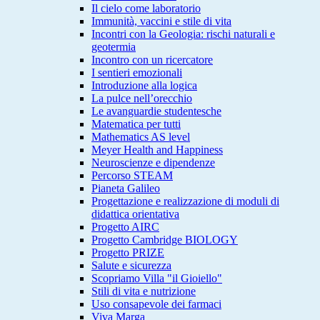
Il cielo come laboratorio
Immunità, vaccini e stile di vita
Incontri con la Geologia: rischi naturali e
geotermia
Incontro con un ricercatore
I sentieri emozionali
Introduzione alla logica
La pulce nell’orecchio
Le avanguardie studentesche
Matematica per tutti
Mathematics AS level
Meyer Health and Happiness
Neuroscienze e dipendenze
Percorso STEAM
Pianeta Galileo
Progettazione e realizzazione di moduli di
didattica orientativa
Progetto AIRC
Progetto Cambridge BIOLOGY
Progetto PRIZE
Salute e sicurezza
Scopriamo Villa "il Gioiello"
Stili di vita e nutrizione
Uso consapevole dei farmaci
Viva Marga