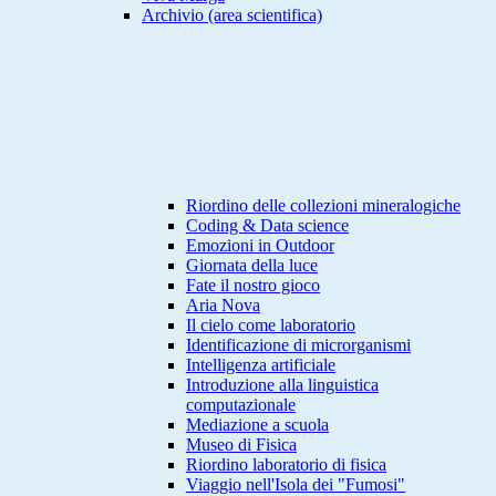
Archivio (area scientifica)
Riordino delle collezioni mineralogiche
Coding & Data science
Emozioni in Outdoor
Giornata della luce
Fate il nostro gioco
Aria Nova
Il cielo come laboratorio
Identificazione di microrganismi
Intelligenza artificiale
Introduzione alla linguistica
computazionale
Mediazione a scuola
Museo di Fisica
Riordino laboratorio di fisica
Viaggio nell'Isola dei "Fumosi"