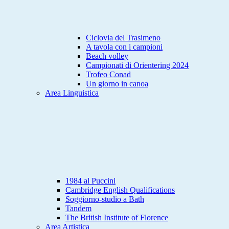
Ciclovia del Trasimeno
A tavola con i campioni
Beach volley
Campionati di Orientering 2024
Trofeo Conad
Un giorno in canoa
Area Linguistica
1984 al Puccini
Cambridge English Qualifications
Soggiorno-studio a Bath
Tandem
The British Institute of Florence
Area Artistica