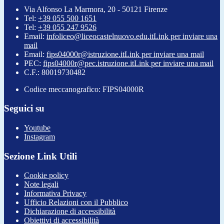
Via Alfonso La Marmora, 20 - 50121 Firenze
Tel:
+39 055 500 1651
Tel:
+39 055 247 9526
Email:
infoliceo@liceocastelnuovo.edu.it
Link per inviare una
mail
Email:
fips04000r@istruzione.it
Link per inviare una mail
PEC:
fips04000r@pec.istruzione.it
Link per inviare una mail
C.F.: 80019730482
Codice meccanografico: FIPS04000R
Seguici su
Youtube
Instagram
Sezione Link Utili
Cookie policy
Note legali
Informativa Privacy
Ufficio Relazioni con il Pubblico
Dichiarazione di accessibilità
Obiettivi di accessibilità