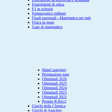
Esperimenti di ottica
F1 in schools
Farmaceutico militare
Finali nazionali - Matematica per tutti
Fisica in moto
Gare di matematica
MateCaste(ing)
Premiazione gare
Olimpiadi 2026
Olimpiadi 2025
Olimpiadi 2024
Olimpiadi 2023
Olimpiadi 2022
Premio R.Ricci
Giochi della Chimica
Giochi di Anacleto