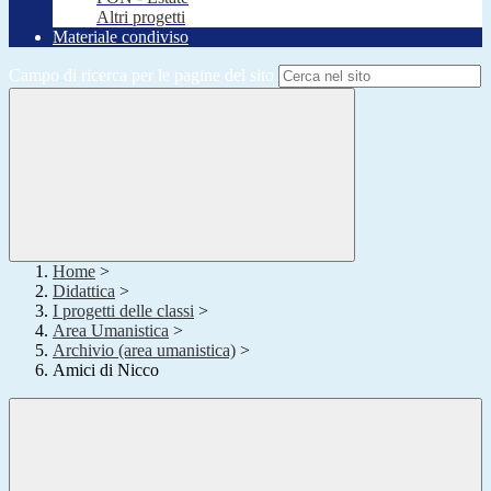
Altri progetti
Materiale condiviso
Campo di ricerca per le pagine del sito
Home
>
Didattica
>
I progetti delle classi
>
Area Umanistica
>
Archivio (area umanistica)
>
Amici di Nicco