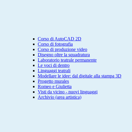
Corso di AutoCAD 2D
Corso di fotografia
Corso di produzione video
Disegno oltre la squadratura
Laboratorio teatrale permanente
Le voci di dentro
Linguaggi teatrali
Modellare le idee: dal digitale alla stampa 3D
Progetto murales
Romeo e Giulietta
Visti da vicino - nuovi linguaggi
Archivio (area artistica)