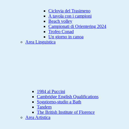
Ciclovia del Trasimeno
A tavola con i campioni
Beach volley
Campionati di Orientering 2024
Trofeo Conad
Un giorno in canoa
Area Linguistica
1984 al Puccini
Cambridge English Qualifications
Soggiorno-studio a Bath
Tandem
The British Institute of Florence
Area Artistica