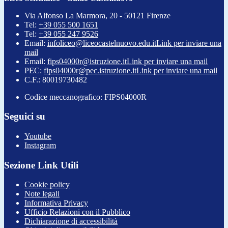
Via Alfonso La Marmora, 20 - 50121 Firenze
Tel:
+39 055 500 1651
Tel:
+39 055 247 9526
Email:
infoliceo@liceocastelnuovo.edu.it
Link per inviare una
mail
Email:
fips04000r@istruzione.it
Link per inviare una mail
PEC:
fips04000r@pec.istruzione.it
Link per inviare una mail
C.F.: 80019730482
Codice meccanografico: FIPS04000R
Seguici su
Youtube
Instagram
Sezione Link Utili
Cookie policy
Note legali
Informativa Privacy
Ufficio Relazioni con il Pubblico
Dichiarazione di accessibilità