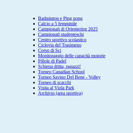
Badminton e Ping pong
Calcio a 5 femminile
Campionati di Orientering 2025
Campionati studenteschi
Centro sportivo scolastico
Ciclovia del Trasimeno
Corso di Sci
Monitoraggio delle capacità motorie
Pillole di Padel
Schiena dritta, ragazzi!
Torneo Canadian School
Torneo Savino Del Bene - Volley
Torneo di scacchi
Visita al Viola Park
Archivio (area sportiva)