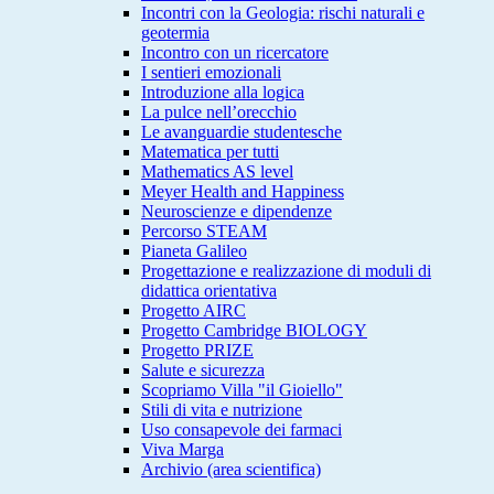
Incontri con la Geologia: rischi naturali e
geotermia
Incontro con un ricercatore
I sentieri emozionali
Introduzione alla logica
La pulce nell’orecchio
Le avanguardie studentesche
Matematica per tutti
Mathematics AS level
Meyer Health and Happiness
Neuroscienze e dipendenze
Percorso STEAM
Pianeta Galileo
Progettazione e realizzazione di moduli di
didattica orientativa
Progetto AIRC
Progetto Cambridge BIOLOGY
Progetto PRIZE
Salute e sicurezza
Scopriamo Villa "il Gioiello"
Stili di vita e nutrizione
Uso consapevole dei farmaci
Viva Marga
Archivio (area scientifica)