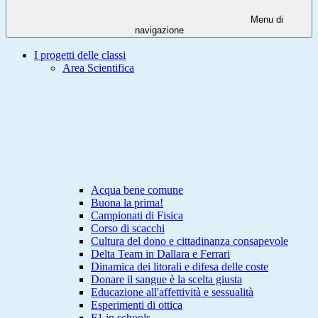
Menu di
navigazione
I progetti delle classi
Area Scientifica
Acqua bene comune
Buona la prima!
Campionati di Fisica
Corso di scacchi
Cultura del dono e cittadinanza consapevole
Delta Team in Dallara e Ferrari
Dinamica dei litorali e difesa delle coste
Donare il sangue è la scelta giusta
Educazione all'affettività e sessualità
Esperimenti di ottica
F1 in schools