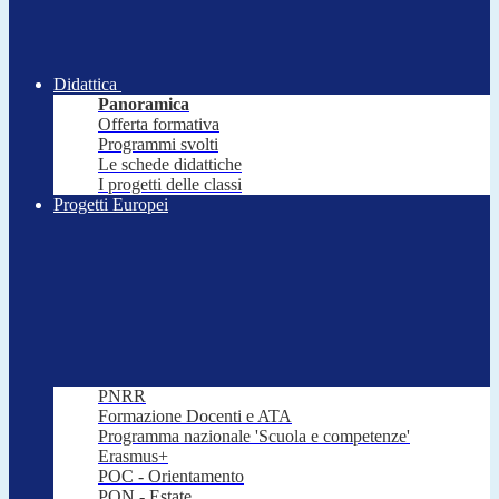
Didattica
Panoramica
Offerta formativa
Programmi svolti
Le schede didattiche
I progetti delle classi
Progetti Europei
PNRR
Formazione Docenti e ATA
Programma nazionale 'Scuola e competenze'
Erasmus+
POC - Orientamento
PON - Estate