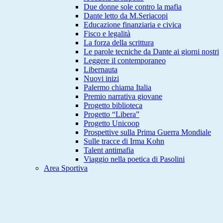
Due donne sole contro la mafia
Dante letto da M.Seriacopi
Educazione finanziaria e civica
Fisco e legalità
La forza della scrittura
Le parole tecniche da Dante ai giorni nostri
Leggere il contemporaneo
Libernauta
Nuovi inizi
Palermo chiama Italia
Premio narrativa giovane
Progetto biblioteca
Progetto “Libera”
Progetto Unicoop
Prospettive sulla Prima Guerra Mondiale
Sulle tracce di Irma Kohn
Talent antimafia
Viaggio nella poetica di Pasolini
Area Sportiva