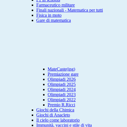
Farmaceutico militare
Finali nazionali - Matematica per tutti
Fisica in moto
Gare di matematica
MateCaste(ing)
Premiazione gare
Olimpiadi 2026
Olimpiadi 2025
Olimpiadi 2024
Olimpiadi 2023
Olimpiadi 2022
Premio R.Ricci
Giochi della Chimica
Giochi di Anacleto
Il cielo come laboratorio
Immunità, vaccini e stile di vita