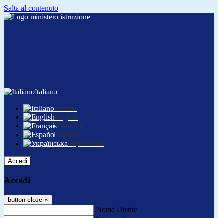
Salta al contenuto
Italiano
Italiano
English
Français
Español
Українська
Accedi
Accedi
button close
×
Nome Utente