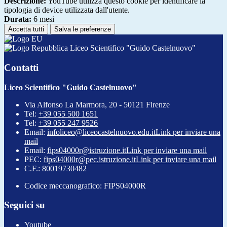
Descrizione:
YouTube utilizza questo cookie per identificare la
tipologia di device utilizzata dall'utente.
Durata:
6 mesi
Accetta tutti
Salva le preferenze
Liceo Scientifico "Guido Castelnuovo"
Contatti
Liceo Scientifico "Guido Castelnuovo"
Via Alfonso La Marmora, 20 - 50121 Firenze
Tel:
+39 055 500 1651
Tel:
+39 055 247 9526
Email:
infoliceo@liceocastelnuovo.edu.it
Link per inviare una
mail
Email:
fips04000r@istruzione.it
Link per inviare una mail
PEC:
fips04000r@pec.istruzione.it
Link per inviare una mail
C.F.: 80019730482
Codice meccanografico: FIPS04000R
Seguici su
Youtube