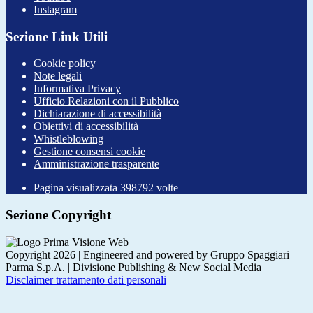
Instagram
Sezione Link Utili
Cookie policy
Note legali
Informativa Privacy
Ufficio Relazioni con il Pubblico
Dichiarazione di accessibilità
Obiettivi di accessibilità
Whistleblowing
Gestione consensi cookie
Amministrazione trasparente
Pagina visualizzata
398792
volte
Sezione Copyright
Copyright 2026 | Engineered and powered by Gruppo Spaggiari
Parma S.p.A. | Divisione Publishing & New Social Media
Disclaimer trattamento dati personali