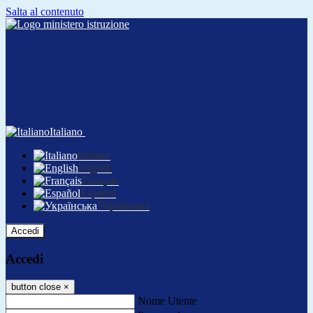
Salta al contenuto
Italiano
Italiano
English
Français
Español
Українська
Accedi
Accedi
button close
×
Nome Utente