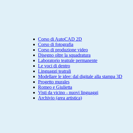
Corso di AutoCAD 2D
Corso di fotografia
Corso di produzione video
Disegno oltre la squadratura
Laboratorio teatrale permanente
Le voci di dentro
Linguaggi teatrali
Modellare le idee: dal digitale alla stampa 3D
Progetto murales
Romeo e Giulietta
Visti da vicino - nuovi linguaggi
Archivio (area artistica)