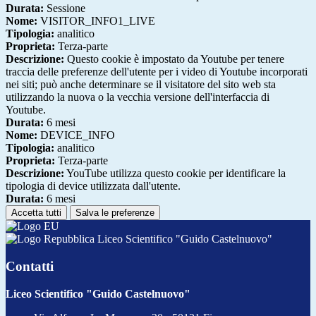
Durata:
Sessione
Nome:
VISITOR_INFO1_LIVE
Tipologia:
analitico
Proprieta:
Terza-parte
Descrizione:
Questo cookie è impostato da Youtube per tenere
traccia delle preferenze dell'utente per i video di Youtube incorporati
nei siti; può anche determinare se il visitatore del sito web sta
utilizzando la nuova o la vecchia versione dell'interfaccia di
Youtube.
Durata:
6 mesi
Nome:
DEVICE_INFO
Tipologia:
analitico
Proprieta:
Terza-parte
Descrizione:
YouTube utilizza questo cookie per identificare la
tipologia di device utilizzata dall'utente.
Durata:
6 mesi
Accetta tutti
Salva le preferenze
Liceo Scientifico "Guido Castelnuovo"
Contatti
Liceo Scientifico "Guido Castelnuovo"