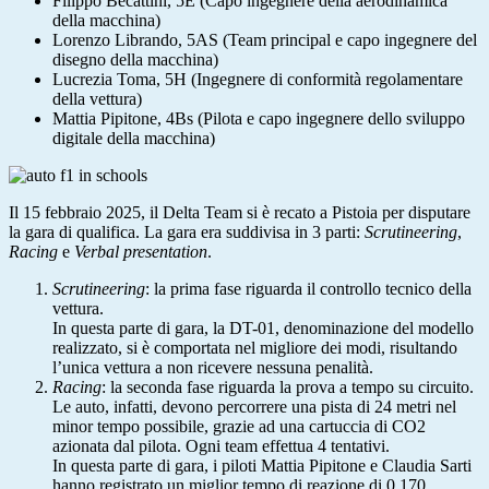
Filippo Becattini, 5E (Capo ingegnere della aerodinamica
della macchina)
Lorenzo Librando, 5AS (Team principal e capo ingegnere del
disegno della macchina)
Lucrezia Toma, 5H (Ingegnere di conformità regolamentare
della vettura)
Mattia Pipitone, 4Bs (Pilota e capo ingegnere dello sviluppo
digitale della macchina)
Il 15 febbraio 2025, il Delta Team si è recato a Pistoia per disputare
la gara di qualifica.
La gara era suddivisa in 3 parti:
Scrutineering
,
Racing
e
Verbal presentation
.
Scrutineering
: la prima fase riguarda il controllo tecnico della
vettura.
In questa parte di gara, la DT-01, denominazione del modello
realizzato, si è comportata nel migliore dei modi, risultando
l’unica vettura a non ricevere nessuna penalità.
Racing
: la seconda fase riguarda la prova a tempo su circuito.
Le auto, infatti, devono percorrere una pista di 24 metri nel
minor tempo possibile, grazie ad una cartuccia di CO
2
azionata dal pilota. Ogni team effettua 4 tentativi.
In questa parte di gara, i piloti Mattia Pipitone e Claudia Sarti
hanno registrato un miglior tempo di reazione di 0,170