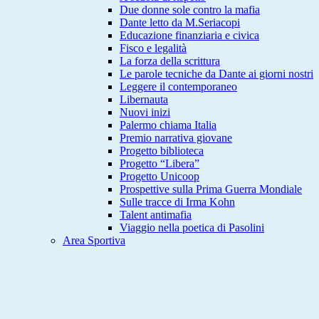
Due donne sole contro la mafia
Dante letto da M.Seriacopi
Educazione finanziaria e civica
Fisco e legalità
La forza della scrittura
Le parole tecniche da Dante ai giorni nostri
Leggere il contemporaneo
Libernauta
Nuovi inizi
Palermo chiama Italia
Premio narrativa giovane
Progetto biblioteca
Progetto “Libera”
Progetto Unicoop
Prospettive sulla Prima Guerra Mondiale
Sulle tracce di Irma Kohn
Talent antimafia
Viaggio nella poetica di Pasolini
Area Sportiva