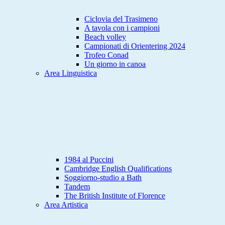
Ciclovia del Trasimeno
A tavola con i campioni
Beach volley
Campionati di Orientering 2024
Trofeo Conad
Un giorno in canoa
Area Linguistica
1984 al Puccini
Cambridge English Qualifications
Soggiorno-studio a Bath
Tandem
The British Institute of Florence
Area Artistica