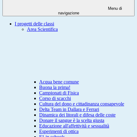
Menu di
navigazione
I progetti delle classi
Area Scientifica
Acqua bene comune
Buona la prima!
Campionati di Fisica
Corso di scacchi
Cultura del dono e cittadinanza consapevole
Delta Team in Dallara e Ferrari
Dinamica dei litorali e difesa delle coste
Donare il sangue è la scelta giusta
Educazione all'affettività e sessualità
Esperimenti di ottica
F1 in schools