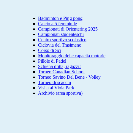
Badminton e Ping pong
Calcio a 5 femminile
Campionati di Orientering 2025
Campionati studenteschi
Centro sportivo scolastico
Ciclovia del Trasimeno
Corso di Sci
Monitoraggio delle capacità motorie
Pillole di Padel
Schiena dritta, ragazzi!
Torneo Canadian School
Torneo Savino Del Bene - Volley
Torneo di scacchi
Visita al Viola Park
Archivio (area sportiva)