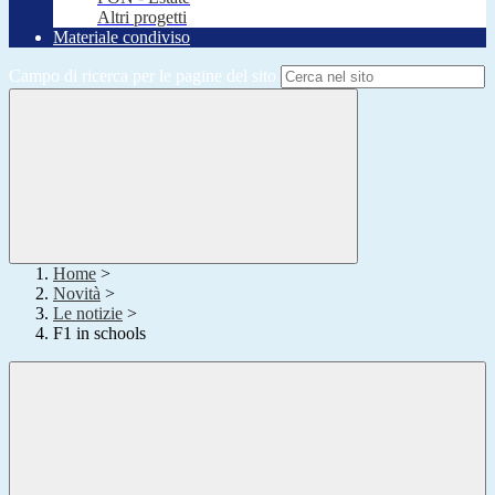
Altri progetti
Materiale condiviso
Campo di ricerca per le pagine del sito
Home
>
Novità
>
Le notizie
>
F1 in schools