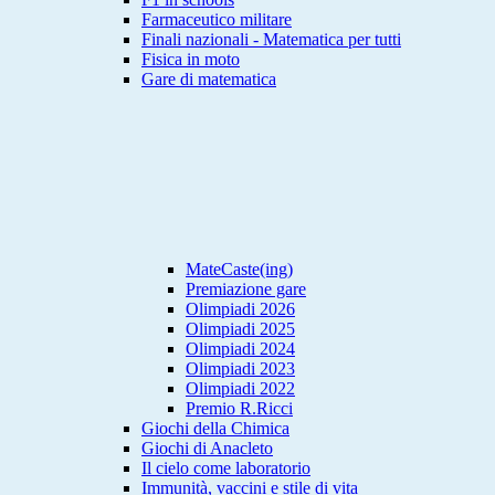
Farmaceutico militare
Finali nazionali - Matematica per tutti
Fisica in moto
Gare di matematica
MateCaste(ing)
Premiazione gare
Olimpiadi 2026
Olimpiadi 2025
Olimpiadi 2024
Olimpiadi 2023
Olimpiadi 2022
Premio R.Ricci
Giochi della Chimica
Giochi di Anacleto
Il cielo come laboratorio
Immunità, vaccini e stile di vita