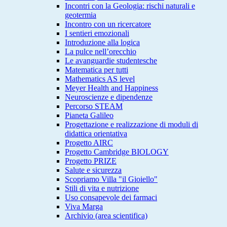
Incontri con la Geologia: rischi naturali e
geotermia
Incontro con un ricercatore
I sentieri emozionali
Introduzione alla logica
La pulce nell’orecchio
Le avanguardie studentesche
Matematica per tutti
Mathematics AS level
Meyer Health and Happiness
Neuroscienze e dipendenze
Percorso STEAM
Pianeta Galileo
Progettazione e realizzazione di moduli di
didattica orientativa
Progetto AIRC
Progetto Cambridge BIOLOGY
Progetto PRIZE
Salute e sicurezza
Scopriamo Villa "il Gioiello"
Stili di vita e nutrizione
Uso consapevole dei farmaci
Viva Marga
Archivio (area scientifica)