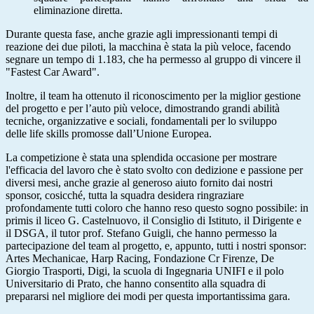
eliminazione diretta.
Durante questa fase, anche grazie agli impressionanti tempi di
reazione dei due piloti, la macchina è stata la più veloce, facendo
segnare un tempo di 1.183, che ha permesso al gruppo di vincere il
"Fastest Car Award".
Inoltre, il team ha ottenuto il riconoscimento per la miglior gestione
del progetto e per l’auto più veloce, dimostrando grandi abilità
tecniche, organizzative e sociali, fondamentali per lo sviluppo
delle life skills promosse dall’Unione Europea.
La competizione è stata una splendida occasione per mostrare
l'efficacia del lavoro che è stato svolto con dedizione e passione per
diversi mesi, anche grazie al generoso aiuto fornito dai nostri
sponsor, cosicché, tutta la squadra desidera ringraziare
profondamente tutti coloro che hanno reso questo sogno possibile: in
primis il liceo G. Castelnuovo, il Consiglio di Istituto, il Dirigente e
il DSGA, il tutor prof. Stefano Guigli, che hanno permesso la
partecipazione del team al progetto, e, appunto, tutti i nostri sponsor:
Artes Mechanicae, Harp Racing, Fondazione Cr Firenze, De
Giorgio Trasporti, Digi, la scuola di Ingegnaria UNIFI e il polo
Universitario di Prato, che hanno consentito alla squadra di
prepararsi nel migliore dei modi per questa importantissima gara.