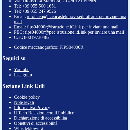
Via Alfonso La Marmora, 20 - 50121 Firenze
Tel:
+39 055 500 1651
Tel:
+39 055 247 9526
Email:
infoliceo@liceocastelnuovo.edu.it
Link per inviare una
mail
Email:
fips04000r@istruzione.it
Link per inviare una mail
PEC:
fips04000r@pec.istruzione.it
Link per inviare una mail
C.F.: 80019730482
Codice meccanografico: FIPS04000R
Seguici su
Youtube
Instagram
Sezione Link Utili
Cookie policy
Note legali
Informativa Privacy
Ufficio Relazioni con il Pubblico
Dichiarazione di accessibilità
Obiettivi di accessibilità
Whistleblowing