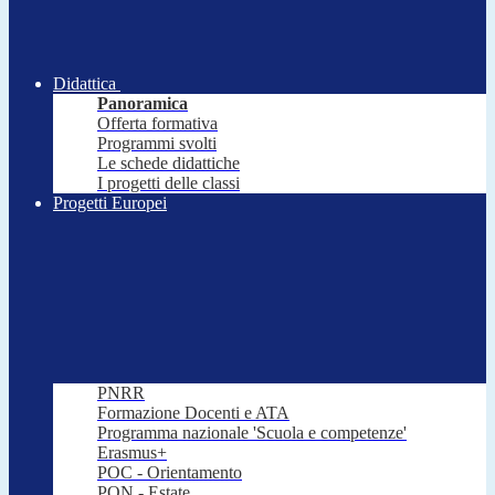
Didattica
Panoramica
Offerta formativa
Programmi svolti
Le schede didattiche
I progetti delle classi
Progetti Europei
PNRR
Formazione Docenti e ATA
Programma nazionale 'Scuola e competenze'
Erasmus+
POC - Orientamento
PON - Estate