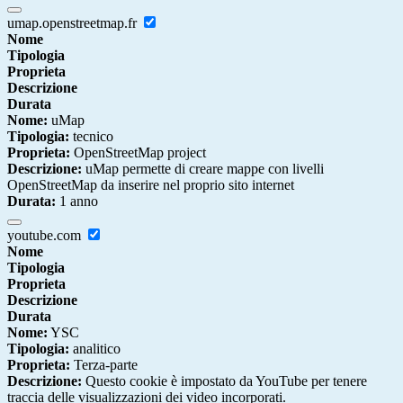
umap.openstreetmap.fr
Nome
Tipologia
Proprieta
Descrizione
Durata
Nome:
uMap
Tipologia:
tecnico
Proprieta:
OpenStreetMap project
Descrizione:
uMap permette di creare mappe con livelli
OpenStreetMap da inserire nel proprio sito internet
Durata:
1 anno
youtube.com
Nome
Tipologia
Proprieta
Descrizione
Durata
Nome:
YSC
Tipologia:
analitico
Proprieta:
Terza-parte
Descrizione:
Questo cookie è impostato da YouTube per tenere
traccia delle visualizzazioni dei video incorporati.