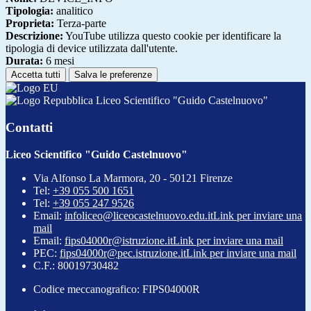
Tipologia:
analitico
Proprieta:
Terza-parte
Descrizione:
YouTube utilizza questo cookie per identificare la
tipologia di device utilizzata dall'utente.
Durata:
6 mesi
Accetta tutti
Salva le preferenze
Liceo Scientifico "Guido Castelnuovo"
Contatti
Liceo Scientifico "Guido Castelnuovo"
Via Alfonso La Marmora, 20 - 50121 Firenze
Tel:
+39 055 500 1651
Tel:
+39 055 247 9526
Email:
infoliceo@liceocastelnuovo.edu.it
Link per inviare una
mail
Email:
fips04000r@istruzione.it
Link per inviare una mail
PEC:
fips04000r@pec.istruzione.it
Link per inviare una mail
C.F.: 80019730482
Codice meccanografico: FIPS04000R