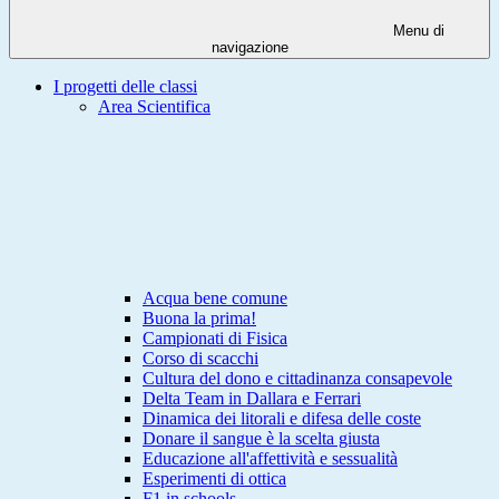
Menu di
navigazione
I progetti delle classi
Area Scientifica
Acqua bene comune
Buona la prima!
Campionati di Fisica
Corso di scacchi
Cultura del dono e cittadinanza consapevole
Delta Team in Dallara e Ferrari
Dinamica dei litorali e difesa delle coste
Donare il sangue è la scelta giusta
Educazione all'affettività e sessualità
Esperimenti di ottica
F1 in schools