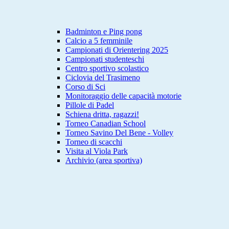
Badminton e Ping pong
Calcio a 5 femminile
Campionati di Orientering 2025
Campionati studenteschi
Centro sportivo scolastico
Ciclovia del Trasimeno
Corso di Sci
Monitoraggio delle capacità motorie
Pillole di Padel
Schiena dritta, ragazzi!
Torneo Canadian School
Torneo Savino Del Bene - Volley
Torneo di scacchi
Visita al Viola Park
Archivio (area sportiva)