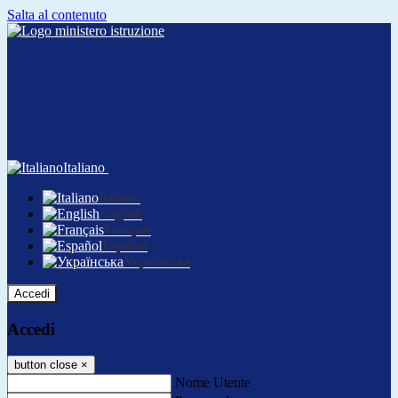
Salta al contenuto
Italiano
Italiano
English
Français
Español
Українська
Accedi
Accedi
button close
×
Nome Utente