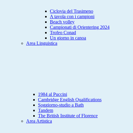
Ciclovia del Trasimeno
A tavola con i campioni
Beach volley
Campionati di Orientering 2024
Trofeo Conad
Un giorno in canoa
Area Linguistica
1984 al Puccini
Cambridge English Qualifications
Soggiorno-studio a Bath
Tandem
The British Institute of Florence
Area Artistica