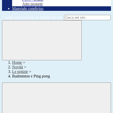
Altri progetti
Materiale condiviso
Campo di ricerca per le pagine del sito
Home
>
Novità
>
Le notizie
>
Badminton e Ping pong