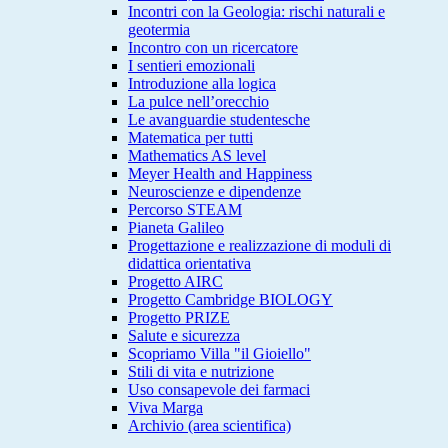
Incontri con la Geologia: rischi naturali e
geotermia
Incontro con un ricercatore
I sentieri emozionali
Introduzione alla logica
La pulce nell’orecchio
Le avanguardie studentesche
Matematica per tutti
Mathematics AS level
Meyer Health and Happiness
Neuroscienze e dipendenze
Percorso STEAM
Pianeta Galileo
Progettazione e realizzazione di moduli di
didattica orientativa
Progetto AIRC
Progetto Cambridge BIOLOGY
Progetto PRIZE
Salute e sicurezza
Scopriamo Villa "il Gioiello"
Stili di vita e nutrizione
Uso consapevole dei farmaci
Viva Marga
Archivio (area scientifica)