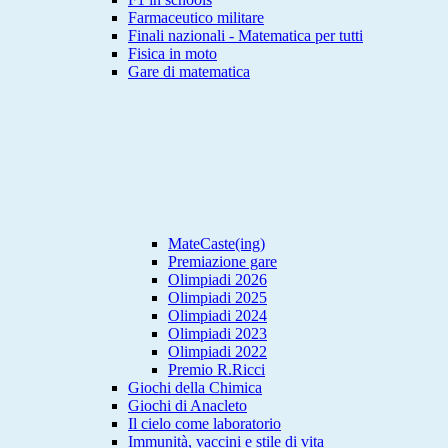
Farmaceutico militare
Finali nazionali - Matematica per tutti
Fisica in moto
Gare di matematica
MateCaste(ing)
Premiazione gare
Olimpiadi 2026
Olimpiadi 2025
Olimpiadi 2024
Olimpiadi 2023
Olimpiadi 2022
Premio R.Ricci
Giochi della Chimica
Giochi di Anacleto
Il cielo come laboratorio
Immunità, vaccini e stile di vita