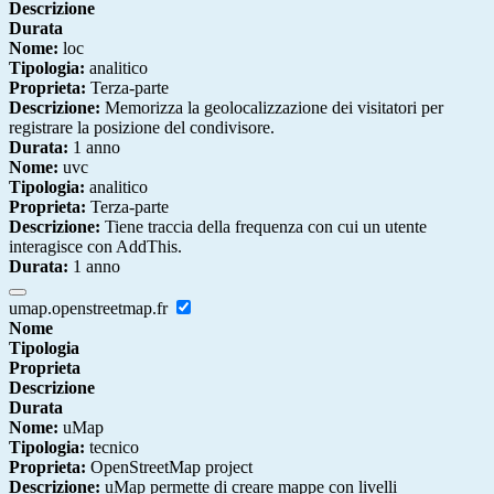
Descrizione
Durata
Nome:
loc
Tipologia:
analitico
Proprieta:
Terza-parte
Descrizione:
Memorizza la geolocalizzazione dei visitatori per
registrare la posizione del condivisore.
Durata:
1 anno
Nome:
uvc
Tipologia:
analitico
Proprieta:
Terza-parte
Descrizione:
Tiene traccia della frequenza con cui un utente
interagisce con AddThis.
Durata:
1 anno
umap.openstreetmap.fr
Nome
Tipologia
Proprieta
Descrizione
Durata
Nome:
uMap
Tipologia:
tecnico
Proprieta:
OpenStreetMap project
Descrizione:
uMap permette di creare mappe con livelli