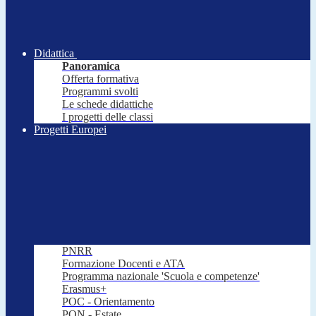
Didattica
Panoramica
Offerta formativa
Programmi svolti
Le schede didattiche
I progetti delle classi
Progetti Europei
PNRR
Formazione Docenti e ATA
Programma nazionale 'Scuola e competenze'
Erasmus+
POC - Orientamento
PON - Estate