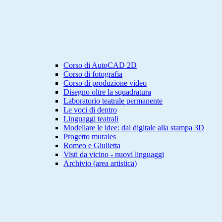
Corso di AutoCAD 2D
Corso di fotografia
Corso di produzione video
Disegno oltre la squadratura
Laboratorio teatrale permanente
Le voci di dentro
Linguaggi teatrali
Modellare le idee: dal digitale alla stampa 3D
Progetto murales
Romeo e Giulietta
Visti da vicino - nuovi linguaggi
Archivio (area artistica)