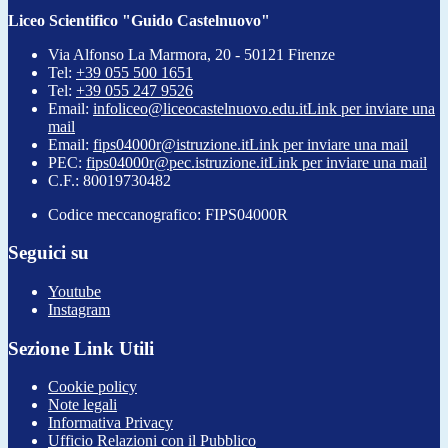
Liceo Scientifico "Guido Castelnuovo"
Via Alfonso La Marmora, 20 - 50121 Firenze
Tel:
+39 055 500 1651
Tel:
+39 055 247 9526
Email:
infoliceo@liceocastelnuovo.edu.it
Link per inviare una
mail
Email:
fips04000r@istruzione.it
Link per inviare una mail
PEC:
fips04000r@pec.istruzione.it
Link per inviare una mail
C.F.: 80019730482
Codice meccanografico: FIPS04000R
Seguici su
Youtube
Instagram
Sezione Link Utili
Cookie policy
Note legali
Informativa Privacy
Ufficio Relazioni con il Pubblico