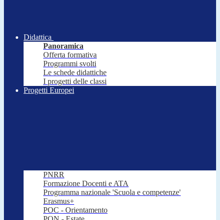
Didattica
Panoramica
Offerta formativa
Programmi svolti
Le schede didattiche
I progetti delle classi
Progetti Europei
PNRR
Formazione Docenti e ATA
Programma nazionale 'Scuola e competenze'
Erasmus+
POC - Orientamento
PON - Estate