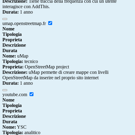
Descrizione:
Tiene traccia della frequenza con cui un utente
interagisce con AddThis.
Durata:
1 anno
umap.openstreetmap.fr
Nome
Tipologia
Proprieta
Descrizione
Durata
Nome:
uMap
Tipologia:
tecnico
Proprieta:
OpenStreetMap project
Descrizione:
uMap permette di creare mappe con livelli
OpenStreetMap da inserire nel proprio sito internet
Durata:
1 anno
youtube.com
Nome
Tipologia
Proprieta
Descrizione
Durata
Nome:
YSC
Tipologia:
analitico