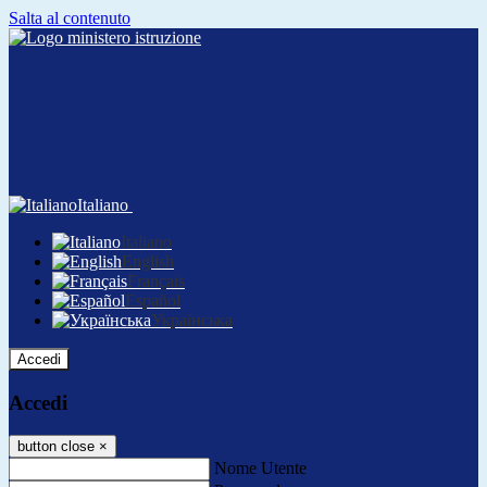
Salta al contenuto
Italiano
Italiano
English
Français
Español
Українська
Accedi
Accedi
button close
×
Nome Utente