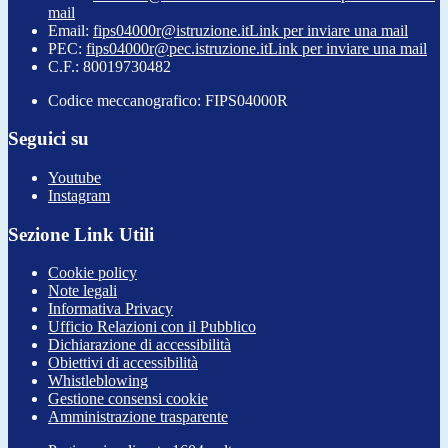
mail
Email:
fips04000r@istruzione.it
Link per inviare una mail
PEC:
fips04000r@pec.istruzione.it
Link per inviare una mail
C.F.: 80019730482
Codice meccanografico: FIPS04000R
Seguici su
Youtube
Instagram
Sezione Link Utili
Cookie policy
Note legali
Informativa Privacy
Ufficio Relazioni con il Pubblico
Dichiarazione di accessibilità
Obiettivi di accessibilità
Whistleblowing
Gestione consensi cookie
Amministrazione trasparente