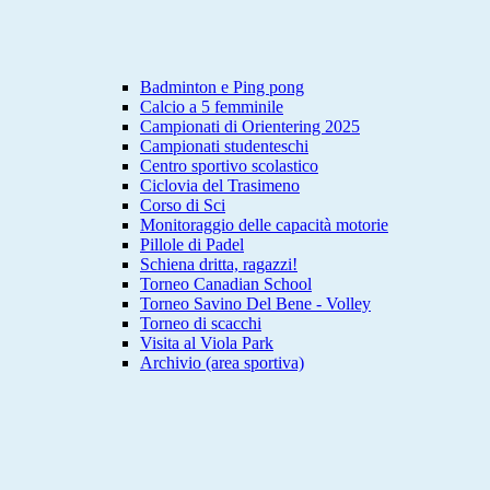
Badminton e Ping pong
Calcio a 5 femminile
Campionati di Orientering 2025
Campionati studenteschi
Centro sportivo scolastico
Ciclovia del Trasimeno
Corso di Sci
Monitoraggio delle capacità motorie
Pillole di Padel
Schiena dritta, ragazzi!
Torneo Canadian School
Torneo Savino Del Bene - Volley
Torneo di scacchi
Visita al Viola Park
Archivio (area sportiva)