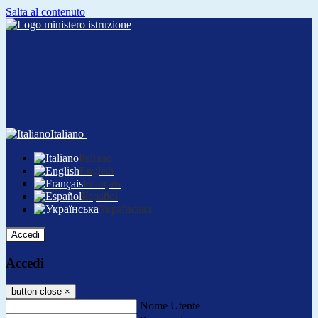
Salta al contenuto
Italiano
Italiano
English
Français
Español
Українська
Accedi
Accedi
button close
×
Nome Utente