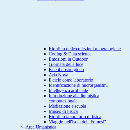
Riordino delle collezioni mineralogiche
Coding & Data science
Emozioni in Outdoor
Giornata della luce
Fate il nostro gioco
Aria Nova
Il cielo come laboratorio
Identificazione di microrganismi
Intelligenza artificiale
Introduzione alla linguistica
computazionale
Mediazione a scuola
Museo di Fisica
Riordino laboratorio di fisica
Viaggio nell'Isola dei "Fumosi"
Area Umanistica