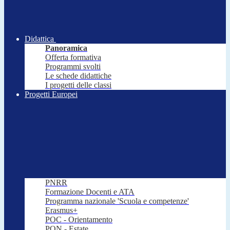
Didattica
Panoramica
Offerta formativa
Programmi svolti
Le schede didattiche
I progetti delle classi
Progetti Europei
PNRR
Formazione Docenti e ATA
Programma nazionale 'Scuola e competenze'
Erasmus+
POC - Orientamento
PON - Estate