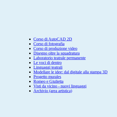
Corso di AutoCAD 2D
Corso di fotografia
Corso di produzione video
Disegno oltre la squadratura
Laboratorio teatrale permanente
Le voci di dentro
Linguaggi teatrali
Modellare le idee: dal digitale alla stampa 3D
Progetto murales
Romeo e Giulietta
Visti da vicino - nuovi linguaggi
Archivio (area artistica)