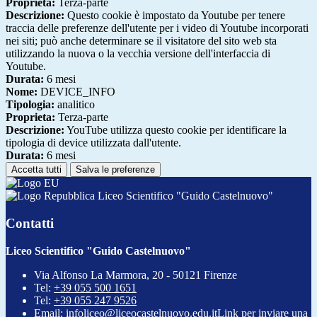
Proprieta:
Terza-parte
Descrizione:
Questo cookie è impostato da Youtube per tenere
traccia delle preferenze dell'utente per i video di Youtube incorporati
nei siti; può anche determinare se il visitatore del sito web sta
utilizzando la nuova o la vecchia versione dell'interfaccia di
Youtube.
Durata:
6 mesi
Nome:
DEVICE_INFO
Tipologia:
analitico
Proprieta:
Terza-parte
Descrizione:
YouTube utilizza questo cookie per identificare la
tipologia di device utilizzata dall'utente.
Durata:
6 mesi
Accetta tutti
Salva le preferenze
Liceo Scientifico "Guido Castelnuovo"
Contatti
Liceo Scientifico "Guido Castelnuovo"
Via Alfonso La Marmora, 20 - 50121 Firenze
Tel:
+39 055 500 1651
Tel:
+39 055 247 9526
Email:
infoliceo@liceocastelnuovo.edu.it
Link per inviare una