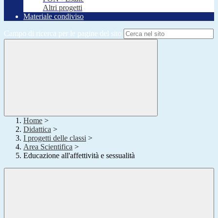
Altri progetti
Materiale condiviso
Campo di ricerca per le pagine del sito
Home
>
Didattica
>
I progetti delle classi
>
Area Scientifica
>
Educazione all'affettività e sessualità