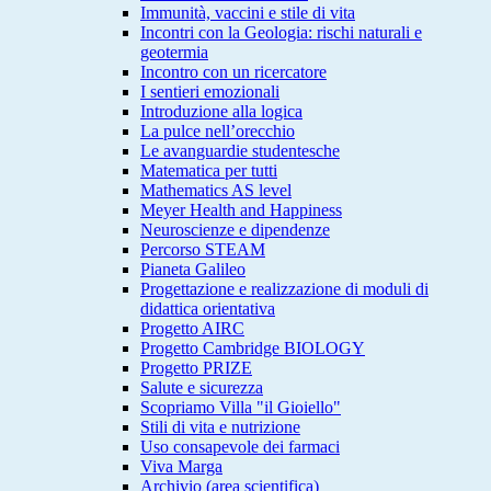
Immunità, vaccini e stile di vita
Incontri con la Geologia: rischi naturali e
geotermia
Incontro con un ricercatore
I sentieri emozionali
Introduzione alla logica
La pulce nell’orecchio
Le avanguardie studentesche
Matematica per tutti
Mathematics AS level
Meyer Health and Happiness
Neuroscienze e dipendenze
Percorso STEAM
Pianeta Galileo
Progettazione e realizzazione di moduli di
didattica orientativa
Progetto AIRC
Progetto Cambridge BIOLOGY
Progetto PRIZE
Salute e sicurezza
Scopriamo Villa "il Gioiello"
Stili di vita e nutrizione
Uso consapevole dei farmaci
Viva Marga
Archivio (area scientifica)