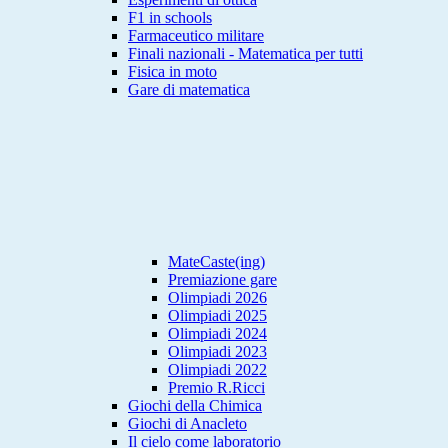
F1 in schools
Farmaceutico militare
Finali nazionali - Matematica per tutti
Fisica in moto
Gare di matematica
MateCaste(ing)
Premiazione gare
Olimpiadi 2026
Olimpiadi 2025
Olimpiadi 2024
Olimpiadi 2023
Olimpiadi 2022
Premio R.Ricci
Giochi della Chimica
Giochi di Anacleto
Il cielo come laboratorio