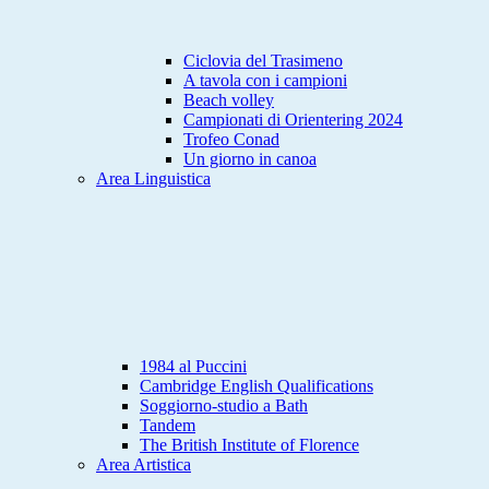
Ciclovia del Trasimeno
A tavola con i campioni
Beach volley
Campionati di Orientering 2024
Trofeo Conad
Un giorno in canoa
Area Linguistica
1984 al Puccini
Cambridge English Qualifications
Soggiorno-studio a Bath
Tandem
The British Institute of Florence
Area Artistica