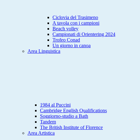
Ciclovia del Trasimeno
A tavola con i campioni
Beach volley
Campionati di Orientering 2024
Trofeo Conad
Un giorno in canoa
Area Linguistica
1984 al Puccini
Cambridge English Qualifications
Soggiorno-studio a Bath
Tandem
The British Institute of Florence
Area Artistica