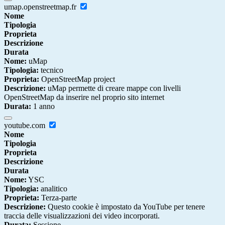
umap.openstreetmap.fr
Nome
Tipologia
Proprieta
Descrizione
Durata
Nome:
uMap
Tipologia:
tecnico
Proprieta:
OpenStreetMap project
Descrizione:
uMap permette di creare mappe con livelli
OpenStreetMap da inserire nel proprio sito internet
Durata:
1 anno
youtube.com
Nome
Tipologia
Proprieta
Descrizione
Durata
Nome:
YSC
Tipologia:
analitico
Proprieta:
Terza-parte
Descrizione:
Questo cookie è impostato da YouTube per tenere
traccia delle visualizzazioni dei video incorporati.
Durata:
Sessione