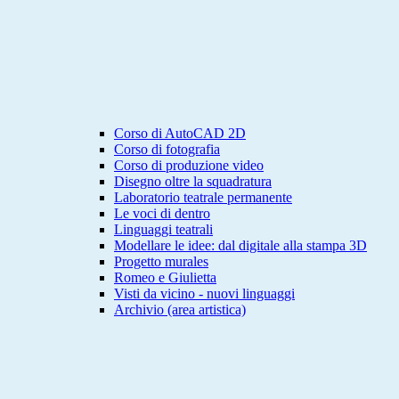
Corso di AutoCAD 2D
Corso di fotografia
Corso di produzione video
Disegno oltre la squadratura
Laboratorio teatrale permanente
Le voci di dentro
Linguaggi teatrali
Modellare le idee: dal digitale alla stampa 3D
Progetto murales
Romeo e Giulietta
Visti da vicino - nuovi linguaggi
Archivio (area artistica)