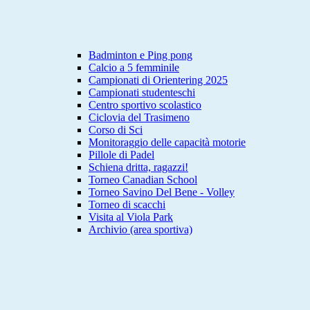
Badminton e Ping pong
Calcio a 5 femminile
Campionati di Orientering 2025
Campionati studenteschi
Centro sportivo scolastico
Ciclovia del Trasimeno
Corso di Sci
Monitoraggio delle capacità motorie
Pillole di Padel
Schiena dritta, ragazzi!
Torneo Canadian School
Torneo Savino Del Bene - Volley
Torneo di scacchi
Visita al Viola Park
Archivio (area sportiva)