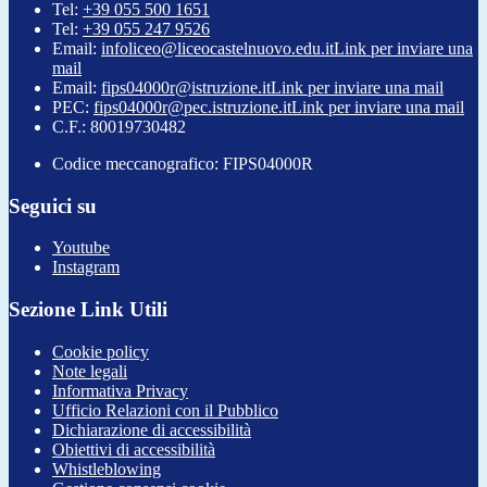
Tel:
+39 055 500 1651
Tel:
+39 055 247 9526
Email:
infoliceo@liceocastelnuovo.edu.it
Link per inviare una
mail
Email:
fips04000r@istruzione.it
Link per inviare una mail
PEC:
fips04000r@pec.istruzione.it
Link per inviare una mail
C.F.: 80019730482
Codice meccanografico: FIPS04000R
Seguici su
Youtube
Instagram
Sezione Link Utili
Cookie policy
Note legali
Informativa Privacy
Ufficio Relazioni con il Pubblico
Dichiarazione di accessibilità
Obiettivi di accessibilità
Whistleblowing