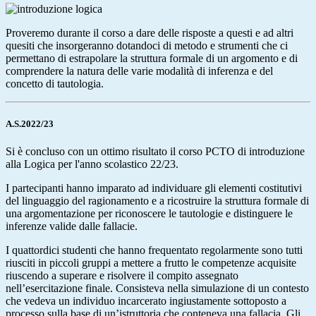
Proveremo durante il corso a dare delle risposte a questi e ad altri
quesiti che insorgeranno dotandoci di metodo e strumenti che ci
permettano di estrapolare la struttura formale di un argomento e di
comprendere la natura delle varie modalità di inferenza e del
concetto di tautologia.
A.S.2022/23
Si è concluso
con un ottimo risultato il
corso PCTO di introduzione
alla Logica per l'anno scolastico 22/23.
I partecipanti hanno imparato ad individuare gli elementi costitutivi
del linguaggio del ragionamento
e a ricostruire la struttura formale di
una argomentazione per
riconoscere le tautologie e distinguere le
inferenze valide dalle fallacie.
I quattordici studenti che
hanno frequentato regolarmente
sono
tutti
riusciti
in piccoli gruppi
a
mettere a frutto le competenze acquisite
riuscendo a superare e risolvere il compito assegnato
nell’esercitazione finale.
Consisteva nella simulazione di un contesto
che vedeva un individuo incarcerato
ingiustamente
sottoposto a
processo sulla base di un’istruttoria che conteneva una fallacia. Gli