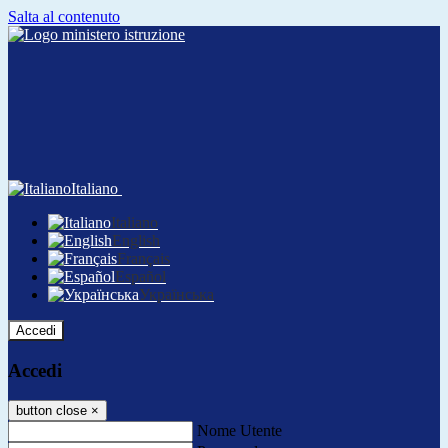
Salta al contenuto
Italiano
Italiano
English
Français
Español
Українська
Accedi
Accedi
button close
×
Nome Utente