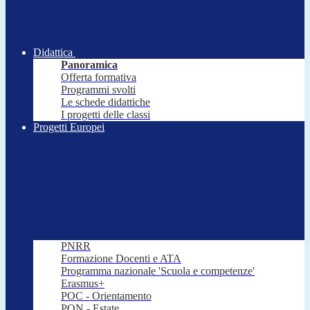
Didattica
Panoramica
Offerta formativa
Programmi svolti
Le schede didattiche
I progetti delle classi
Progetti Europei
PNRR
Formazione Docenti e ATA
Programma nazionale 'Scuola e competenze'
Erasmus+
POC - Orientamento
PON - Estate