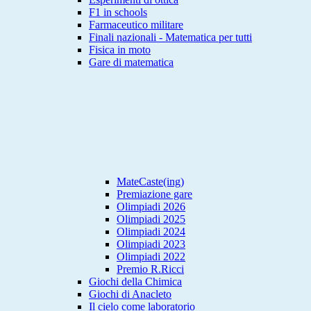
F1 in schools
Farmaceutico militare
Finali nazionali - Matematica per tutti
Fisica in moto
Gare di matematica
MateCaste(ing)
Premiazione gare
Olimpiadi 2026
Olimpiadi 2025
Olimpiadi 2024
Olimpiadi 2023
Olimpiadi 2022
Premio R.Ricci
Giochi della Chimica
Giochi di Anacleto
Il cielo come laboratorio