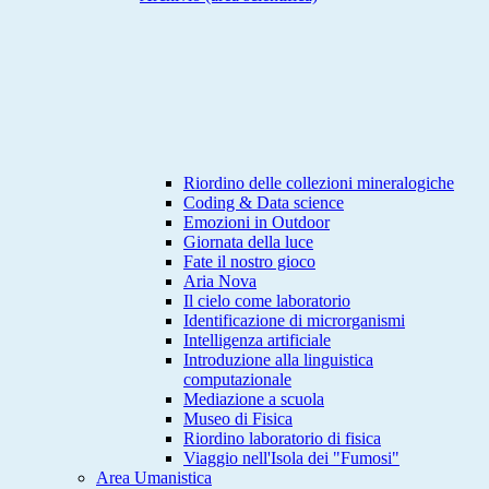
Riordino delle collezioni mineralogiche
Coding & Data science
Emozioni in Outdoor
Giornata della luce
Fate il nostro gioco
Aria Nova
Il cielo come laboratorio
Identificazione di microrganismi
Intelligenza artificiale
Introduzione alla linguistica
computazionale
Mediazione a scuola
Museo di Fisica
Riordino laboratorio di fisica
Viaggio nell'Isola dei "Fumosi"
Area Umanistica