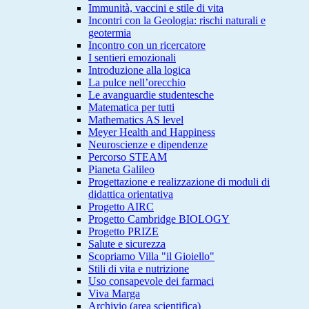
Immunità, vaccini e stile di vita
Incontri con la Geologia: rischi naturali e
geotermia
Incontro con un ricercatore
I sentieri emozionali
Introduzione alla logica
La pulce nell’orecchio
Le avanguardie studentesche
Matematica per tutti
Mathematics AS level
Meyer Health and Happiness
Neuroscienze e dipendenze
Percorso STEAM
Pianeta Galileo
Progettazione e realizzazione di moduli di
didattica orientativa
Progetto AIRC
Progetto Cambridge BIOLOGY
Progetto PRIZE
Salute e sicurezza
Scopriamo Villa "il Gioiello"
Stili di vita e nutrizione
Uso consapevole dei farmaci
Viva Marga
Archivio (area scientifica)