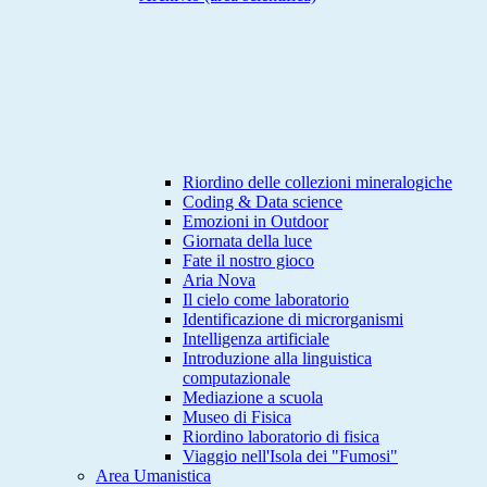
Riordino delle collezioni mineralogiche
Coding & Data science
Emozioni in Outdoor
Giornata della luce
Fate il nostro gioco
Aria Nova
Il cielo come laboratorio
Identificazione di microrganismi
Intelligenza artificiale
Introduzione alla linguistica
computazionale
Mediazione a scuola
Museo di Fisica
Riordino laboratorio di fisica
Viaggio nell'Isola dei "Fumosi"
Area Umanistica