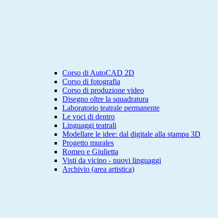
Corso di AutoCAD 2D
Corso di fotografia
Corso di produzione video
Disegno oltre la squadratura
Laboratorio teatrale permanente
Le voci di dentro
Linguaggi teatrali
Modellare le idee: dal digitale alla stampa 3D
Progetto murales
Romeo e Giulietta
Visti da vicino - nuovi linguaggi
Archivio (area artistica)