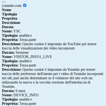
youtube.com
Nome
Tipologia
Proprieta
Descrizione
Durata
Nome:
YSC
Tipologia:
analitico
Proprieta:
Terza-parte
Descrizione:
Questo cookie è impostato da YouTube per tenere
traccia delle visualizzazioni dei video incorporati.
Durata:
Sessione
Nome:
VISITOR_INFO1_LIVE
Tipologia:
analitico
Proprieta:
Terza-parte
Descrizione:
Questo cookie è impostato da Youtube per tenere
traccia delle preferenze dell'utente per i video di Youtube incorporati
nei siti; può anche determinare se il visitatore del sito web sta
utilizzando la nuova o la vecchia versione dell'interfaccia di
Youtube.
Durata:
6 mesi
Nome:
DEVICE_INFO
Tipologia:
analitico
Proprieta:
Terza-parte