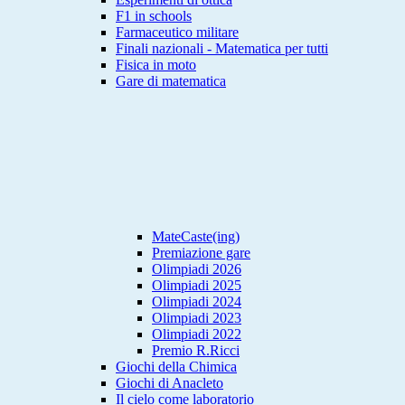
F1 in schools
Farmaceutico militare
Finali nazionali - Matematica per tutti
Fisica in moto
Gare di matematica
MateCaste(ing)
Premiazione gare
Olimpiadi 2026
Olimpiadi 2025
Olimpiadi 2024
Olimpiadi 2023
Olimpiadi 2022
Premio R.Ricci
Giochi della Chimica
Giochi di Anacleto
Il cielo come laboratorio