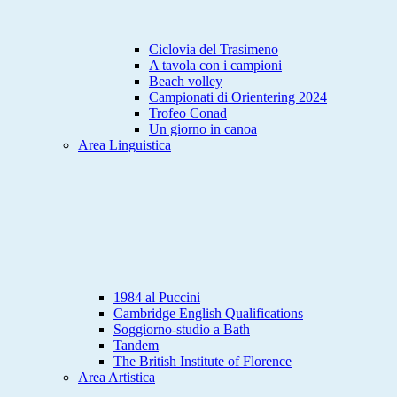
Ciclovia del Trasimeno
A tavola con i campioni
Beach volley
Campionati di Orientering 2024
Trofeo Conad
Un giorno in canoa
Area Linguistica
1984 al Puccini
Cambridge English Qualifications
Soggiorno-studio a Bath
Tandem
The British Institute of Florence
Area Artistica