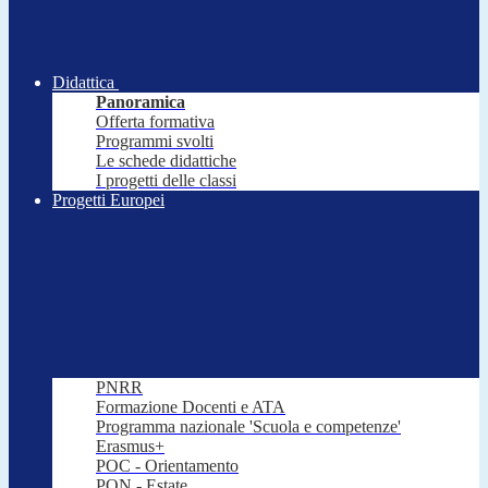
Didattica
Panoramica
Offerta formativa
Programmi svolti
Le schede didattiche
I progetti delle classi
Progetti Europei
PNRR
Formazione Docenti e ATA
Programma nazionale 'Scuola e competenze'
Erasmus+
POC - Orientamento
PON - Estate