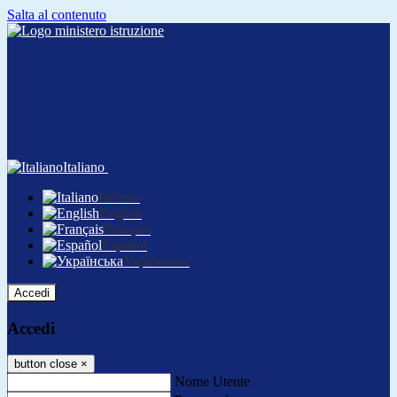
Salta al contenuto
Italiano
Italiano
English
Français
Español
Українська
Accedi
Accedi
button close
×
Nome Utente