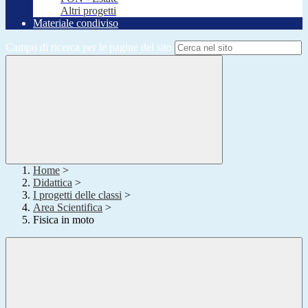
Altri progetti
Materiale condiviso
Campo di ricerca per le pagine del sito
Home
>
Didattica
>
I progetti delle classi
>
Area Scientifica
>
Fisica in moto