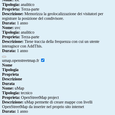
Tipologia:
analitico
Proprieta:
Terza-parte
Descrizione:
Memorizza la geolocalizzazione dei visitatori per
registrare la posizione del condivisore.
Durata:
1 anno
Nome:
uvc
Tipologia:
analitico
Proprieta:
Terza-parte
Descrizione:
Tiene traccia della frequenza con cui un utente
interagisce con AddThis.
Durata:
1 anno
umap.openstreetmap.fr
Nome
Tipologia
Proprieta
Descrizione
Durata
Nome:
uMap
Tipologia:
tecnico
Proprieta:
OpenStreetMap project
Descrizione:
uMap permette di creare mappe con livelli
OpenStreetMap da inserire nel proprio sito internet
Durata:
1 anno