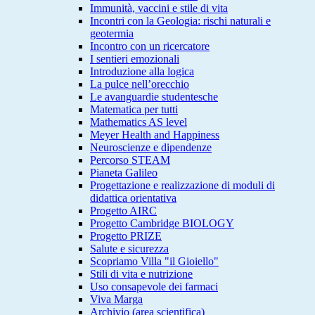
Immunità, vaccini e stile di vita
Incontri con la Geologia: rischi naturali e
geotermia
Incontro con un ricercatore
I sentieri emozionali
Introduzione alla logica
La pulce nell’orecchio
Le avanguardie studentesche
Matematica per tutti
Mathematics AS level
Meyer Health and Happiness
Neuroscienze e dipendenze
Percorso STEAM
Pianeta Galileo
Progettazione e realizzazione di moduli di
didattica orientativa
Progetto AIRC
Progetto Cambridge BIOLOGY
Progetto PRIZE
Salute e sicurezza
Scopriamo Villa "il Gioiello"
Stili di vita e nutrizione
Uso consapevole dei farmaci
Viva Marga
Archivio (area scientifica)