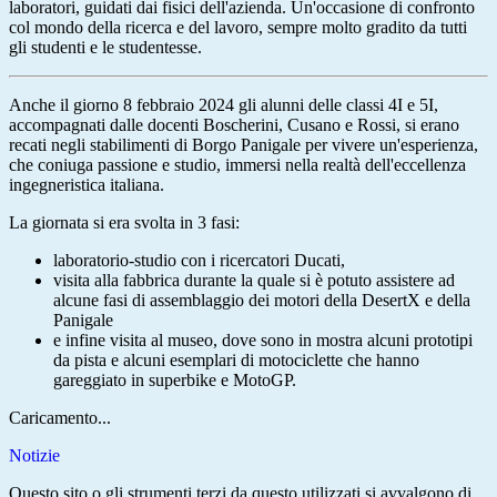
laboratori, guidati dai fisici dell'azienda. Un'occasione di confronto
col mondo della ricerca e del lavoro, sempre molto gradito da tutti
gli studenti e le studentesse.
Anche il giorno 8 febbraio 2024 gli alunni delle classi 4I e 5I,
accompagnati dalle docenti Boscherini, Cusano e Rossi, si erano
recati negli stabilimenti di Borgo Panigale per vivere un'esperienza,
che coniuga passione e studio, immersi nella realtà dell'eccellenza
ingegneristica italiana.
La giornata si era svolta in 3 fasi:
laboratorio-studio con i ricercatori Ducati,
visita alla fabbrica durante la quale si è potuto assistere ad
alcune fasi di assemblaggio dei motori della DesertX e della
Panigale
e infine visita al museo, dove sono in mostra alcuni prototipi
da pista e alcuni esemplari di motociclette che hanno
gareggiato in superbike e MotoGP.
Caricamento...
Notizie
Questo sito o gli strumenti terzi da questo utilizzati si avvalgono di