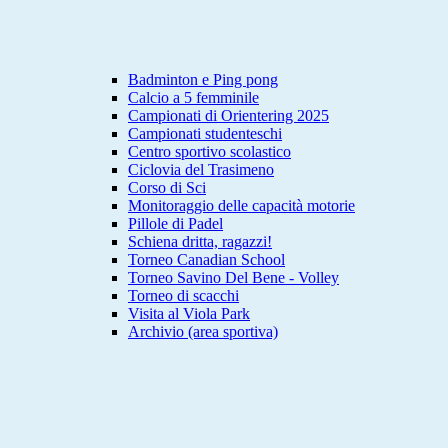
Badminton e Ping pong
Calcio a 5 femminile
Campionati di Orientering 2025
Campionati studenteschi
Centro sportivo scolastico
Ciclovia del Trasimeno
Corso di Sci
Monitoraggio delle capacità motorie
Pillole di Padel
Schiena dritta, ragazzi!
Torneo Canadian School
Torneo Savino Del Bene - Volley
Torneo di scacchi
Visita al Viola Park
Archivio (area sportiva)