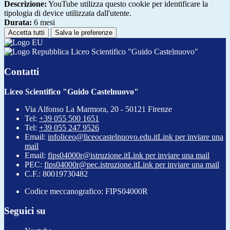
Descrizione:
YouTube utilizza questo cookie per identificare la
tipologia di device utilizzata dall'utente.
Durata:
6 mesi
Accetta tutti
Salva le preferenze
Liceo Scientifico "Guido Castelnuovo"
Contatti
Liceo Scientifico "Guido Castelnuovo"
Via Alfonso La Marmora, 20 - 50121 Firenze
Tel:
+39 055 500 1651
Tel:
+39 055 247 9526
Email:
infoliceo@liceocastelnuovo.edu.it
Link per inviare una
mail
Email:
fips04000r@istruzione.it
Link per inviare una mail
PEC:
fips04000r@pec.istruzione.it
Link per inviare una mail
C.F.: 80019730482
Codice meccanografico: FIPS04000R
Seguici su