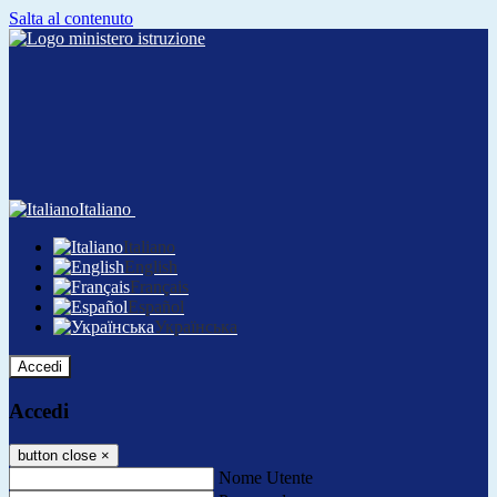
Salta al contenuto
Italiano
Italiano
English
Français
Español
Українська
Accedi
Accedi
button close
×
Nome Utente