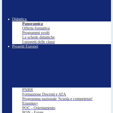
Didattica
Panoramica
Offerta formativa
Programmi svolti
Le schede didattiche
I progetti delle classi
Progetti Europei
PNRR
Formazione Docenti e ATA
Programma nazionale 'Scuola e competenze'
Erasmus+
POC - Orientamento
PON - Estate