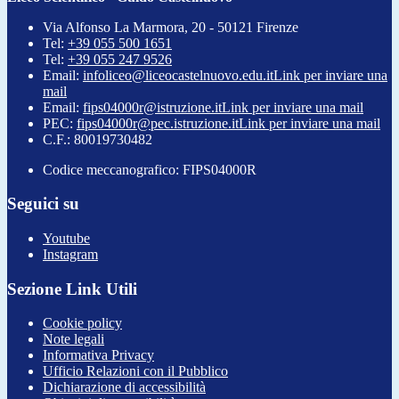
Via Alfonso La Marmora, 20 - 50121 Firenze
Tel:
+39 055 500 1651
Tel:
+39 055 247 9526
Email:
infoliceo@liceocastelnuovo.edu.it
Link per inviare una
mail
Email:
fips04000r@istruzione.it
Link per inviare una mail
PEC:
fips04000r@pec.istruzione.it
Link per inviare una mail
C.F.: 80019730482
Codice meccanografico: FIPS04000R
Seguici su
Youtube
Instagram
Sezione Link Utili
Cookie policy
Note legali
Informativa Privacy
Ufficio Relazioni con il Pubblico
Dichiarazione di accessibilità