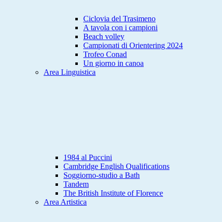
Ciclovia del Trasimeno
A tavola con i campioni
Beach volley
Campionati di Orientering 2024
Trofeo Conad
Un giorno in canoa
Area Linguistica
1984 al Puccini
Cambridge English Qualifications
Soggiorno-studio a Bath
Tandem
The British Institute of Florence
Area Artistica