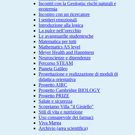
Incontri con la Geologia: rischi naturali e
geotermia
Incontro con un ricercatore
I sentieri emozionali
Introduzione alla logica
La pulce nell’orecchio
Le avanguardie studentesche
Matematica per tutti
Mathematics AS level
Meyer Health and Happiness
Neuroscienze e dipendenze
Percorso STEAM
Pianeta Galileo
Progettazione e realizzazione di moduli di
didattica orientativa
Progetto AIRC
Progetto Cambridge BIOLOGY
Progetto PRIZE
Salute e sicurezza
Scopriamo Villa "il Gioiello"
Stili di vita e nutrizione
Uso consapevole dei farmaci
Viva Marga
Archivio (area scientifica)