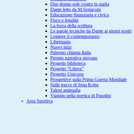
Due donne sole contro la mafia
Dante letto da M.Seriacopi
Educazione finanziaria e civica
Fisco e legalità
La forza della scrittura
Le parole tecniche da Dante ai giorni nostri
Leggere il contemporaneo
Libernauta
Nuovi inizi
Palermo chiama Italia
Premio narrativa giovane
Progetto biblioteca
Progetto “Libera”
Progetto Unicoop
Prospettive sulla Prima Guerra Mondiale
Sulle tracce di Irma Kohn
Talent antimafia
Viaggio nella poetica di Pasolini
Area Sportiva