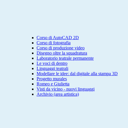
Corso di AutoCAD 2D
Corso di fotografia
Corso di produzione video
Disegno oltre la squadratura
Laboratorio teatrale permanente
Le voci di dentro
Linguaggi teatrali
Modellare le idee: dal digitale alla stampa 3D
Progetto murales
Romeo e Giulietta
Visti da vicino - nuovi linguaggi
Archivio (area artistica)