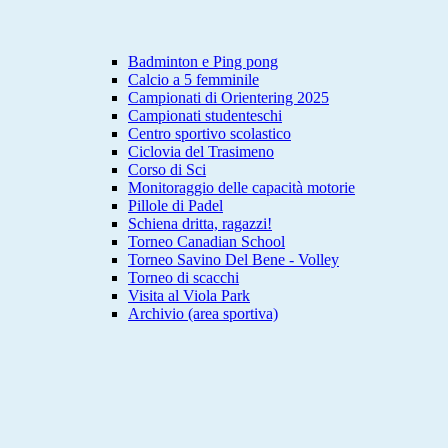
Badminton e Ping pong
Calcio a 5 femminile
Campionati di Orientering 2025
Campionati studenteschi
Centro sportivo scolastico
Ciclovia del Trasimeno
Corso di Sci
Monitoraggio delle capacità motorie
Pillole di Padel
Schiena dritta, ragazzi!
Torneo Canadian School
Torneo Savino Del Bene - Volley
Torneo di scacchi
Visita al Viola Park
Archivio (area sportiva)