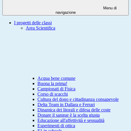
Menu di
navigazione
I progetti delle classi
Area Scientifica
Acqua bene comune
Buona la prima!
Campionati di Fisica
Corso di scacchi
Cultura del dono e cittadinanza consapevole
Delta Team in Dallara e Ferrari
Dinamica dei litorali e difesa delle coste
Donare il sangue è la scelta giusta
Educazione all'affettività e sessualità
Esperimenti di ottica
F1 in schools