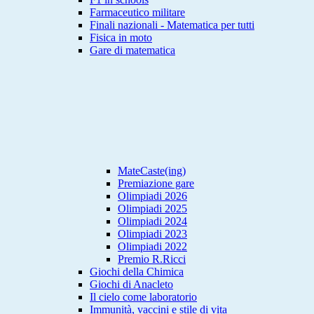
Farmaceutico militare
Finali nazionali - Matematica per tutti
Fisica in moto
Gare di matematica
MateCaste(ing)
Premiazione gare
Olimpiadi 2026
Olimpiadi 2025
Olimpiadi 2024
Olimpiadi 2023
Olimpiadi 2022
Premio R.Ricci
Giochi della Chimica
Giochi di Anacleto
Il cielo come laboratorio
Immunità, vaccini e stile di vita