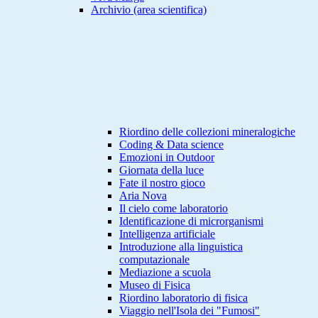
Archivio (area scientifica)
Riordino delle collezioni mineralogiche
Coding & Data science
Emozioni in Outdoor
Giornata della luce
Fate il nostro gioco
Aria Nova
Il cielo come laboratorio
Identificazione di microrganismi
Intelligenza artificiale
Introduzione alla linguistica
computazionale
Mediazione a scuola
Museo di Fisica
Riordino laboratorio di fisica
Viaggio nell'Isola dei "Fumosi"