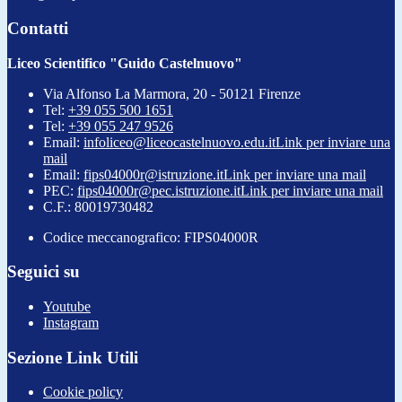
Contatti
Liceo Scientifico "Guido Castelnuovo"
Via Alfonso La Marmora, 20 - 50121 Firenze
Tel:
+39 055 500 1651
Tel:
+39 055 247 9526
Email:
infoliceo@liceocastelnuovo.edu.it
Link per inviare una
mail
Email:
fips04000r@istruzione.it
Link per inviare una mail
PEC:
fips04000r@pec.istruzione.it
Link per inviare una mail
C.F.: 80019730482
Codice meccanografico: FIPS04000R
Seguici su
Youtube
Instagram
Sezione Link Utili
Cookie policy