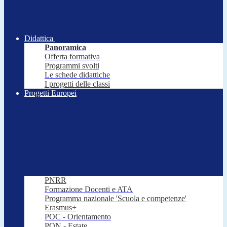
Didattica
Panoramica
Offerta formativa
Programmi svolti
Le schede didattiche
I progetti delle classi
Progetti Europei
PNRR
Formazione Docenti e ATA
Programma nazionale 'Scuola e competenze'
Erasmus+
POC - Orientamento
PON - Estate