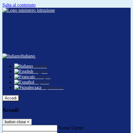
Salta al contenuto
Italiano
Italiano
English
Français
Español
Українська
Accedi
Accedi
button close
×
Nome Utente