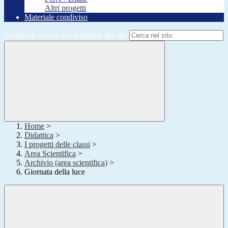
Altri progetti
Materiale condiviso
Campo di ricerca per le pagine del sito
Home
>
Didattica
>
I progetti delle classi
>
Area Scientifica
>
Archivio (area scientifica)
>
Giornata della luce