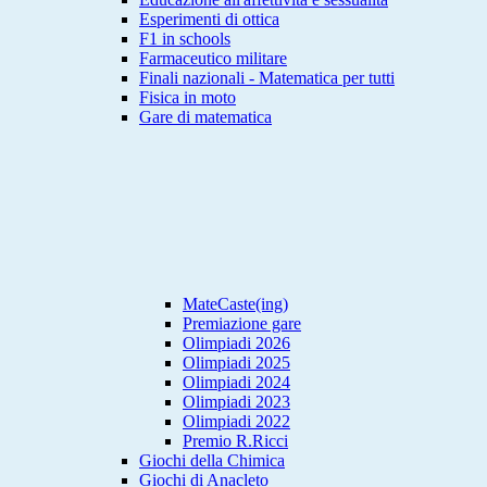
Esperimenti di ottica
F1 in schools
Farmaceutico militare
Finali nazionali - Matematica per tutti
Fisica in moto
Gare di matematica
MateCaste(ing)
Premiazione gare
Olimpiadi 2026
Olimpiadi 2025
Olimpiadi 2024
Olimpiadi 2023
Olimpiadi 2022
Premio R.Ricci
Giochi della Chimica
Giochi di Anacleto