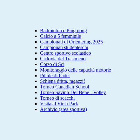
Badminton e Ping pong
Calcio a 5 femminile
Campionati di Orientering 2025
Campionati studenteschi
Centro sportivo scolastico
Ciclovia del Trasimeno
Corso di Sci
Monitoraggio delle capacità motorie
Pillole di Padel
Schiena dritta, ragazzi!
Torneo Canadian School
Torneo Savino Del Bene - Volley
Torneo di scacchi
Visita al Viola Park
Archivio (area sportiva)