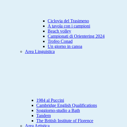
Ciclovia del Trasimeno
A tavola con i campioni
Beach volley
Campionati di Orientering 2024
Trofeo Conad
Un giorno in canoa
Area Linguistica
1984 al Puccini
Cambridge English Qualifications
Soggiorno-studio a Bath
Tandem
The British Institute of Florence
Area Artistica