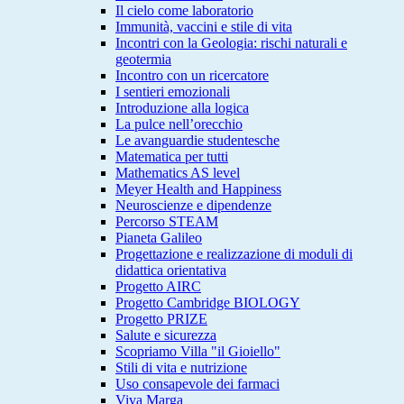
Il cielo come laboratorio
Immunità, vaccini e stile di vita
Incontri con la Geologia: rischi naturali e
geotermia
Incontro con un ricercatore
I sentieri emozionali
Introduzione alla logica
La pulce nell’orecchio
Le avanguardie studentesche
Matematica per tutti
Mathematics AS level
Meyer Health and Happiness
Neuroscienze e dipendenze
Percorso STEAM
Pianeta Galileo
Progettazione e realizzazione di moduli di
didattica orientativa
Progetto AIRC
Progetto Cambridge BIOLOGY
Progetto PRIZE
Salute e sicurezza
Scopriamo Villa "il Gioiello"
Stili di vita e nutrizione
Uso consapevole dei farmaci
Viva Marga