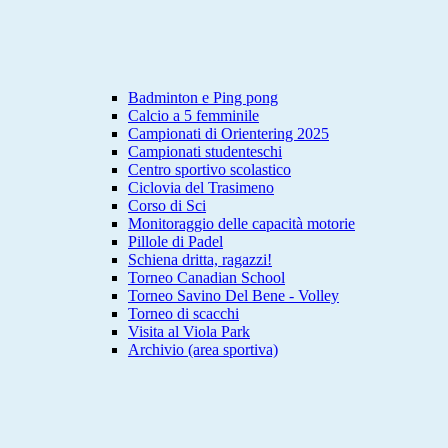
Badminton e Ping pong
Calcio a 5 femminile
Campionati di Orientering 2025
Campionati studenteschi
Centro sportivo scolastico
Ciclovia del Trasimeno
Corso di Sci
Monitoraggio delle capacità motorie
Pillole di Padel
Schiena dritta, ragazzi!
Torneo Canadian School
Torneo Savino Del Bene - Volley
Torneo di scacchi
Visita al Viola Park
Archivio (area sportiva)