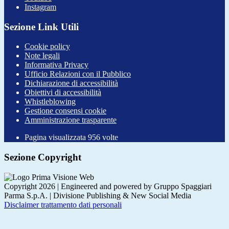
Instagram
Sezione Link Utili
Cookie policy
Note legali
Informativa Privacy
Ufficio Relazioni con il Pubblico
Dichiarazione di accessibilità
Obiettivi di accessibilità
Whistleblowing
Gestione consensi cookie
Amministrazione trasparente
Pagina visualizzata
956
volte
Sezione Copyright
Copyright 2026 | Engineered and powered by Gruppo Spaggiari
Parma S.p.A. | Divisione Publishing & New Social Media
Disclaimer trattamento dati personali