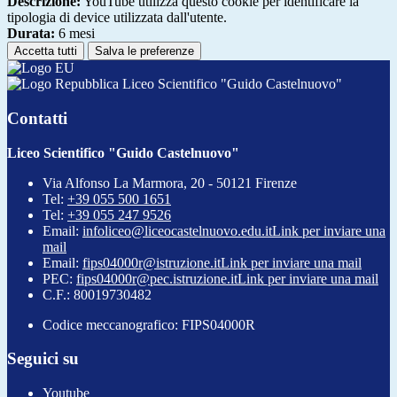
Descrizione:
YouTube utilizza questo cookie per identificare la
tipologia di device utilizzata dall'utente.
Durata:
6 mesi
Accetta tutti
Salva le preferenze
Liceo Scientifico "Guido Castelnuovo"
Contatti
Liceo Scientifico "Guido Castelnuovo"
Via Alfonso La Marmora, 20 - 50121 Firenze
Tel:
+39 055 500 1651
Tel:
+39 055 247 9526
Email:
infoliceo@liceocastelnuovo.edu.it
Link per inviare una
mail
Email:
fips04000r@istruzione.it
Link per inviare una mail
PEC:
fips04000r@pec.istruzione.it
Link per inviare una mail
C.F.: 80019730482
Codice meccanografico: FIPS04000R
Seguici su
Youtube