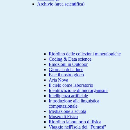
Archivio (area scientifica)
Riordino delle collezioni mineralogiche
Coding & Data science
Emozioni in Outdoor
Giornata della luce
Fate il nostro gioco
Aria Nova
Il cielo come laboratorio
Identificazione di microrganismi
Intelligenza artificiale
Introduzione alla linguistica
computazionale
Mediazione a scuola
Museo di Fisica
Riordino laboratorio di fisica
Viaggio nell'Isola dei "Fumosi"