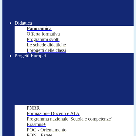
Didattica
Panoramica
Offerta formativa
Programmi svolti
Le schede didattiche
I progetti delle classi
Progetti Europei
PNRR
Formazione Docenti e ATA
Programma nazionale 'Scuola e competenze'
Erasmus+
POC - Orientamento
PON - Estate