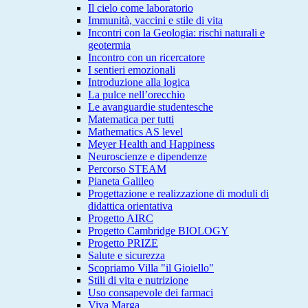
Il cielo come laboratorio
Immunità, vaccini e stile di vita
Incontri con la Geologia: rischi naturali e
geotermia
Incontro con un ricercatore
I sentieri emozionali
Introduzione alla logica
La pulce nell’orecchio
Le avanguardie studentesche
Matematica per tutti
Mathematics AS level
Meyer Health and Happiness
Neuroscienze e dipendenze
Percorso STEAM
Pianeta Galileo
Progettazione e realizzazione di moduli di
didattica orientativa
Progetto AIRC
Progetto Cambridge BIOLOGY
Progetto PRIZE
Salute e sicurezza
Scopriamo Villa "il Gioiello"
Stili di vita e nutrizione
Uso consapevole dei farmaci
Viva Marga