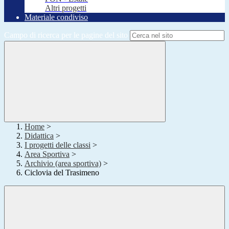
Altri progetti
Materiale condiviso
Campo di ricerca per le pagine del sito
Home
>
Didattica
>
I progetti delle classi
>
Area Sportiva
>
Archivio (area sportiva)
>
Ciclovia del Trasimeno