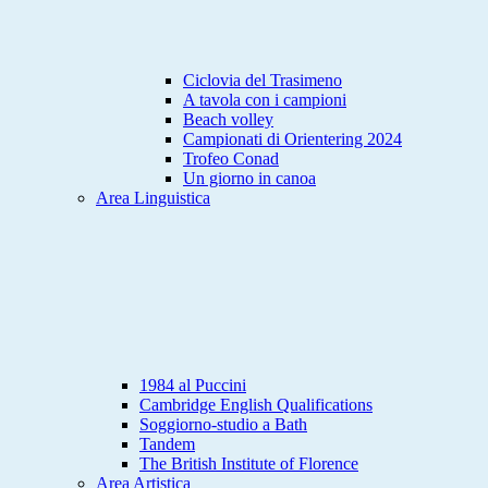
Ciclovia del Trasimeno
A tavola con i campioni
Beach volley
Campionati di Orientering 2024
Trofeo Conad
Un giorno in canoa
Area Linguistica
1984 al Puccini
Cambridge English Qualifications
Soggiorno-studio a Bath
Tandem
The British Institute of Florence
Area Artistica