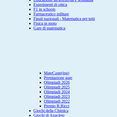
Esperimenti di ottica
F1 in schools
Farmaceutico militare
Finali nazionali - Matematica per tutti
Fisica in moto
Gare di matematica
MateCaste(ing)
Premiazione gare
Olimpiadi 2026
Olimpiadi 2025
Olimpiadi 2024
Olimpiadi 2023
Olimpiadi 2022
Premio R.Ricci
Giochi della Chimica
Giochi di Anacleto