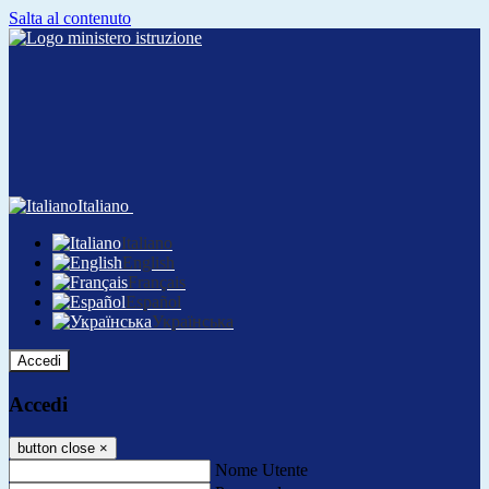
Salta al contenuto
Italiano
Italiano
English
Français
Español
Українська
Accedi
Accedi
button close
×
Nome Utente