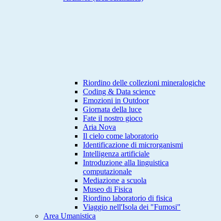
Riordino delle collezioni mineralogiche
Coding & Data science
Emozioni in Outdoor
Giornata della luce
Fate il nostro gioco
Aria Nova
Il cielo come laboratorio
Identificazione di microrganismi
Intelligenza artificiale
Introduzione alla linguistica
computazionale
Mediazione a scuola
Museo di Fisica
Riordino laboratorio di fisica
Viaggio nell'Isola dei "Fumosi"
Area Umanistica