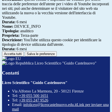
traccia delle preferenze dell'utente per i video di Youtube incorporati
nei siti; può anche determinare se il visitatore del sito web sta
utilizzando la nuova o la vecchia versione dell'interfaccia di
Youtube.
Durata:
6 mesi
Nome:
DEVICE_INFO
Tipologia:
analitico
Proprieta:
Terza-parte
Descrizione:
YouTube utilizza questo cookie per identificare la
tipologia di device utilizzata dall'utente.
Durata:
6 mesi
Accetta tutti
Salva le preferenze
Liceo Scientifico "Guido Castelnuovo"
Contatti
Liceo Scientifico "Guido Castelnuovo"
Via Alfonso La Marmora, 20 - 50121 Firenze
Tel:
+39 055 500 1651
Tel:
+39 055 247 9526
Email:
infoliceo@liceocastelnuovo.edu.it
Link per inviare una
mail