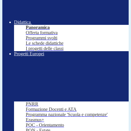
Didattica
Panoramica
Offerta formativa
Programmi svolti
Le schede didattiche
I progetti delle classi
Progetti Europei
PNRR
Formazione Docenti e ATA
Programma nazionale 'Scuola e competenze'
Erasmus+
POC - Orientamento
PON - Estate