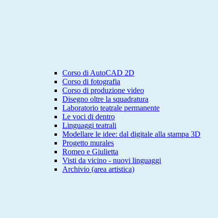
Corso di AutoCAD 2D
Corso di fotografia
Corso di produzione video
Disegno oltre la squadratura
Laboratorio teatrale permanente
Le voci di dentro
Linguaggi teatrali
Modellare le idee: dal digitale alla stampa 3D
Progetto murales
Romeo e Giulietta
Visti da vicino - nuovi linguaggi
Archivio (area artistica)