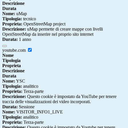
Descrizione
Durata
Nome:
uMap
Tipologia:
tecnico
Proprieta:
OpenStreetMap project
Descrizione:
uMap permette di creare mappe con livelli
OpenStreetMap da inserire nel proprio sito internet
Durata:
1 anno
youtube.com
Nome
Tipologia
Proprieta
Descrizione
Durata
Nome:
YSC
Tipologia:
analitico
Proprieta:
Terza-parte
Descrizione:
Questo cookie è impostato da YouTube per tenere
traccia delle visualizzazioni dei video incorporati.
Durata:
Sessione
Nome:
VISITOR_INFO1_LIVE
Tipologia:
analitico
Proprieta:
Terza-parte
Descrizione:
Questo cookie è impostato da Youtube per tenere