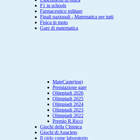
F1 in schools
Farmaceutico militare
Finali nazionali - Matematica per tutti
Fisica in moto
Gare di matematica
MateCaste(ing)
Premiazione gare
Olimpiadi 2026
Olimpiadi 2025
Olimpiadi 2024
Olimpiadi 2023
Olimpiadi 2022
Premio R.Ricci
Giochi della Chimica
Giochi di Anacleto
Il cielo come laboratorio