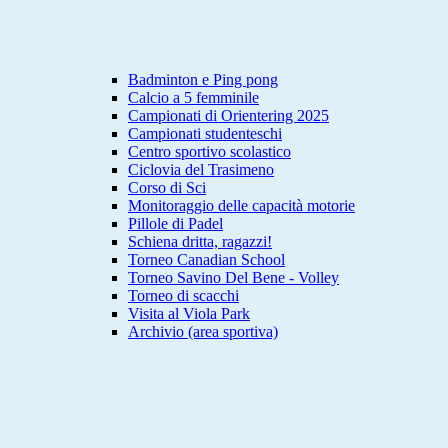
Badminton e Ping pong
Calcio a 5 femminile
Campionati di Orientering 2025
Campionati studenteschi
Centro sportivo scolastico
Ciclovia del Trasimeno
Corso di Sci
Monitoraggio delle capacità motorie
Pillole di Padel
Schiena dritta, ragazzi!
Torneo Canadian School
Torneo Savino Del Bene - Volley
Torneo di scacchi
Visita al Viola Park
Archivio (area sportiva)