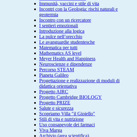
Immunità, vaccini e stile di vita
Incontri con la Geologia: rischi naturali e
geotermia
Incontro con un ricercatore
I sentieri emozionali
Introduzione alla logica
La pulce nell’orecchio
Le avanguardie studentesche
Matematica per tutti
Mathematics AS level
Meyer Health and Happiness
Neuroscienze e dipendenze
Percorso STEAM
Pianeta Galileo
Progettazione e realizzazione di moduli di
didattica orientativa
Progetto AIRC
Progetto Cambridge BIOLOGY
Progetto PRIZE
Salute e sicurezza
Scopriamo Villa "il Gioiello"
Stili di vita e nutrizione
Uso consapevole dei farmaci
Viva Marga
Archivio (area scientifica)