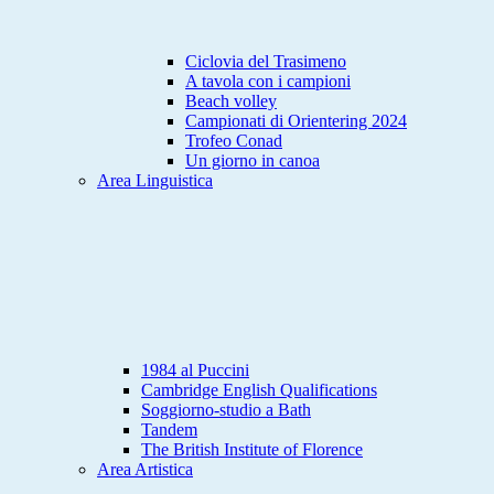
Ciclovia del Trasimeno
A tavola con i campioni
Beach volley
Campionati di Orientering 2024
Trofeo Conad
Un giorno in canoa
Area Linguistica
1984 al Puccini
Cambridge English Qualifications
Soggiorno-studio a Bath
Tandem
The British Institute of Florence
Area Artistica