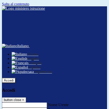
Salta al contenuto
Italiano
Italiano
English
Français
Español
Українська
Accedi
Accedi
button close
×
Nome Utente