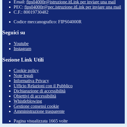
Email:
fips04000r@istruzione.it
Link per inviare una mail
PEC:
fips04000r@pec.istruzione.it
Link per inviare una mail
C.F.: 80019730482
Codice meccanografico: FIPS04000R
Seguici su
Youtube
Instagram
Sezione Link Utili
Cookie policy
Note legali
Informativa Privacy
Ufficio Relazioni con il Pubblico
Dichiarazione di accessibilità
Obiettivi di accessibilità
Whistleblowing
Gestione consensi cookie
Amministrazione trasparente
Pagina visualizzata
1665
volte