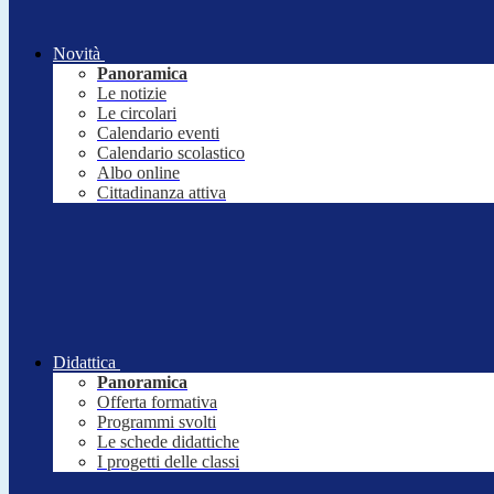
Novità
Panoramica
Le notizie
Le circolari
Calendario eventi
Calendario scolastico
Albo online
Cittadinanza attiva
Didattica
Panoramica
Offerta formativa
Programmi svolti
Le schede didattiche
I progetti delle classi