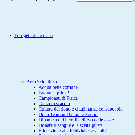
I progetti delle classi
Area Scientifica
Acqua bene comune
Buona la prima!
Campionati di Fisica
Corso di scacchi
Cultura del dono e cittadinanza consapevole
Delta Team in Dallara e Ferrari
Dinamica dei litorali e difesa delle coste
Donare il sangue è la scelta giusta
Educazione all'affettività e sessualità