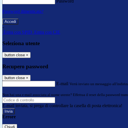
Password
Password dimenticata?
-
Entra con SPID
Entra con CIE
Seleziona utente
button close
×
Recupero password
button close
×
E-mail
Verrà inviato un messaggio all'indirizz
Non hai una e-mail associata al nome utente? Effettua il reset della password tram
E-mail inviata, si prega di controllare la casella di posta elettronica!
Errore
Chiudi