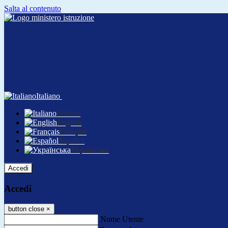
Salta al contenuto
Italiano
Italiano
English
Français
Español
Українська
Accedi
Accedi
button close
×
Nome Utente