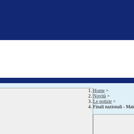
Home
>
Novità
>
Le notizie
>
Finali nazionali - Mat