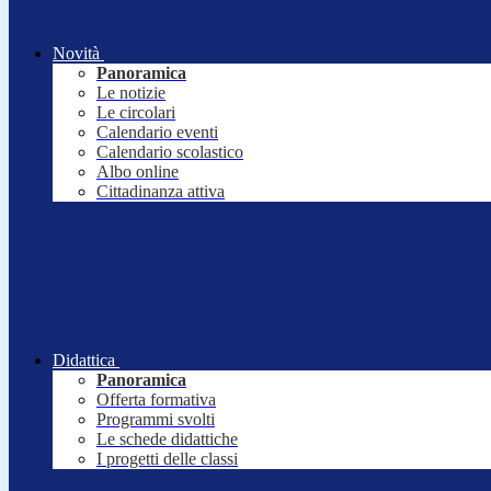
Novità
Panoramica
Le notizie
Le circolari
Calendario eventi
Calendario scolastico
Albo online
Cittadinanza attiva
Didattica
Panoramica
Offerta formativa
Programmi svolti
Le schede didattiche
I progetti delle classi