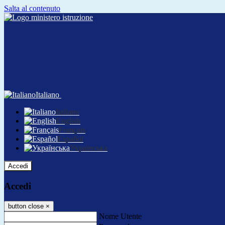
Salta al contenuto
Italiano
Italiano
English
Français
Español
Українська
Accedi
Accedi
button close
×
Nome Utente