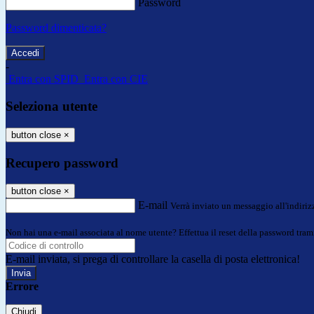
Password
Password dimenticata?
-
Entra con SPID
Entra con CIE
Seleziona utente
button close
×
Recupero password
button close
×
E-mail
Verrà inviato un messaggio all'indirizz
Non hai una e-mail associata al nome utente? Effettua il reset della password tram
E-mail inviata, si prega di controllare la casella di posta elettronica!
Errore
Chiudi