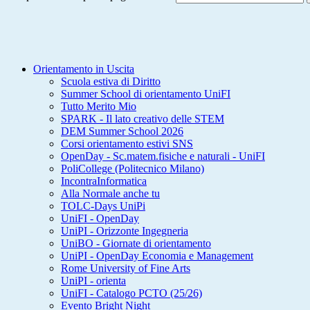
Orientamento in Uscita
Scuola estiva di Diritto
Summer School di orientamento UniFI
Tutto Merito Mio
SPARK - Il lato creativo delle STEM
DEM Summer School 2026
Corsi orientamento estivi SNS
OpenDay - Sc.matem.fisiche e naturali - UniFI
PoliCollege (Politecnico Milano)
IncontraInformatica
Alla Normale anche tu
TOLC-Days UniPi
UniFI - OpenDay
UniPI - Orizzonte Ingegneria
UniBO - Giornate di orientamento
UniPI - OpenDay Economia e Management
Rome University of Fine Arts
UniPI - orienta
UniFI - Catalogo PCTO (25/26)
Evento Bright Night