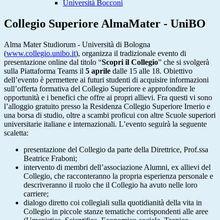
Università Bocconi
Collegio Superiore AlmaMater - UniBO
Alma Mater Studiorum - Università di Bologna
(
www.collegio.unibo.it
), organizza il tradizionale evento di
presentazione online dal titolo “
Scopri il Collegio
” che si svolgerà
sulla Piattaforma Teams il
5 aprile
dalle 15 alle 18. Obiettivo
dell’evento è permettere ai futuri studenti di acquisire informazioni
sull’offerta formativa del Collegio Superiore e approfondire le
opportunità e i benefici che offre ai propri allievi. Fra questi vi sono
l’alloggio gratuito presso la Residenza Collegio Superiore Irnerio e
una borsa di studio, oltre a scambi proficui con altre Scuole superiori
universitarie italiane e internazionali. L’evento seguirà la seguente
scaletta:
presentazione del Collegio da parte della Direttrice, Prof.ssa
Beatrice Fraboni;
intervento di membri dell’associazione Alumni, ex allievi del
Collegio, che racconteranno la propria esperienza personale e
descriveranno il ruolo che il Collegio ha avuto nelle loro
carriere;
dialogo diretto coi collegiali sulla quotidianità della vita in
Collegio in piccole stanze tematiche corrispondenti alle aree