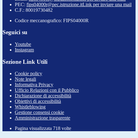
PEC:
fips04000r@pec.istruzione.it
Link per inviare una mail
C.F.: 80019730482
Codice meccanografico: FIPS04000R
Seguici su
Youtube
Instagram
Sezione Link Utili
Cookie policy
Note legali
Informativa Privacy
Ufficio Relazioni con il Pubblico
Dichiarazione di accessibilità
Obiettivi di accessibilità
Whistleblowing
Gestione consensi cookie
Amministrazione trasparente
Pagina visualizzata
718
volte