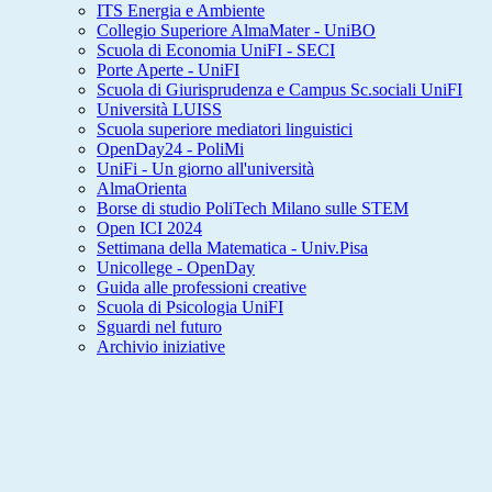
ITS Energia e Ambiente
Collegio Superiore AlmaMater - UniBO
Scuola di Economia UniFI - SECI
Porte Aperte - UniFI
Scuola di Giurisprudenza e Campus Sc.sociali UniFI
Università LUISS
Scuola superiore mediatori linguistici
OpenDay24 - PoliMi
UniFi - Un giorno all'università
AlmaOrienta
Borse di studio PoliTech Milano sulle STEM
Open ICI 2024
Settimana della Matematica - Univ.Pisa
Unicollege - OpenDay
Guida alle professioni creative
Scuola di Psicologia UniFI
Sguardi nel futuro
Archivio iniziative