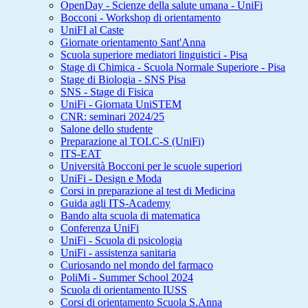
OpenDay - Scienze della salute umana - UniFi
Bocconi - Workshop di orientamento
UniFI al Caste
Giornate orientamento Sant'Anna
Scuola superiore mediatori linguistici - Pisa
Stage di Chimica - Scuola Normale Superiore - Pisa
Stage di Biologia - SNS Pisa
SNS - Stage di Fisica
UniFi - Giornata UniSTEM
CNR: seminari 2024/25
Salone dello studente
Preparazione al TOLC-S (UniFi)
ITS-EAT
Università Bocconi per le scuole superiori
UniFi - Design e Moda
Corsi in preparazione al test di Medicina
Guida agli ITS-Academy
Bando alta scuola di matematica
Conferenza UniFi
UniFi - Scuola di psicologia
UniFi - assistenza sanitaria
Curiosando nel mondo del farmaco
PoliMi - Summer School 2024
Scuola di orientamento IUSS
Corsi di orientamento Scuola S.Anna