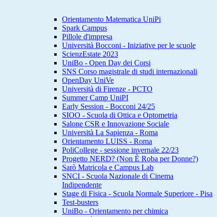
Orientamento Matematica UniPi
Spark Campus
Pillole d'impresa
Università Bocconi - Iniziative per le scuole
ScienzEstate 2023
UniBo - Open Day dei Corsi
SNS Corso magistrale di studi internazionali
OpenDay UniVe
Università di Firenze - PCTO
Summer Camp UniPI
Early Session - Bocconi 24/25
SIOO - Scuola di Ottica e Optometria
Salone CSR e Innovazione Sociale
Università La Sapienza - Roma
Orientamento LUISS - Roma
PoliCollege - sessione invernale 22/23
Progetto NERD? (Non È Roba per Donne?)
Sarò Matricola e Campus Lab
SNCI - Scuola Nazionale di Cinema
Indipendente
Stage di Fisica - Scuola Normale Superiore - Pisa
Test-busters
UniBo - Orientamento per chimica