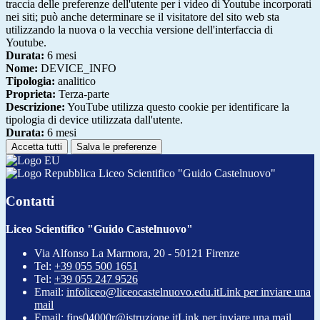
traccia delle preferenze dell'utente per i video di Youtube incorporati
nei siti; può anche determinare se il visitatore del sito web sta
utilizzando la nuova o la vecchia versione dell'interfaccia di
Youtube.
Durata:
6 mesi
Nome:
DEVICE_INFO
Tipologia:
analitico
Proprieta:
Terza-parte
Descrizione:
YouTube utilizza questo cookie per identificare la
tipologia di device utilizzata dall'utente.
Durata:
6 mesi
Accetta tutti
Salva le preferenze
Liceo Scientifico "Guido Castelnuovo"
Contatti
Liceo Scientifico "Guido Castelnuovo"
Via Alfonso La Marmora, 20 - 50121 Firenze
Tel:
+39 055 500 1651
Tel:
+39 055 247 9526
Email:
infoliceo@liceocastelnuovo.edu.it
Link per inviare una
mail
Email:
fips04000r@istruzione.it
Link per inviare una mail