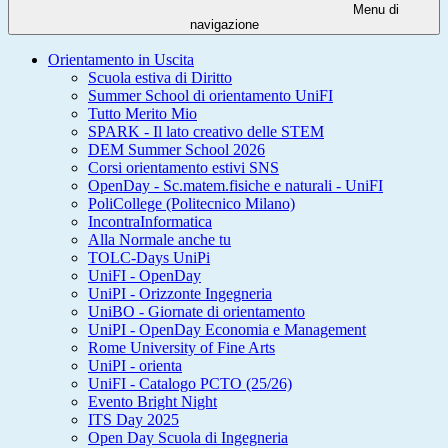
Menu di
navigazione
Orientamento in Uscita
Scuola estiva di Diritto
Summer School di orientamento UniFI
Tutto Merito Mio
SPARK - Il lato creativo delle STEM
DEM Summer School 2026
Corsi orientamento estivi SNS
OpenDay - Sc.matem.fisiche e naturali - UniFI
PoliCollege (Politecnico Milano)
IncontraInformatica
Alla Normale anche tu
TOLC-Days UniPi
UniFI - OpenDay
UniPI - Orizzonte Ingegneria
UniBO - Giornate di orientamento
UniPI - OpenDay Economia e Management
Rome University of Fine Arts
UniPI - orienta
UniFI - Catalogo PCTO (25/26)
Evento Bright Night
ITS Day 2025
Open Day Scuola di Ingegneria