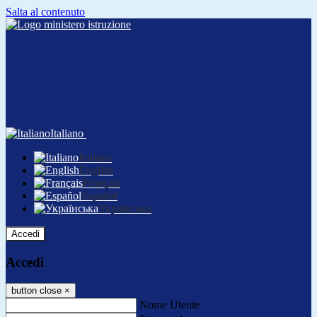
Salta al contenuto
Italiano
Italiano
English
Français
Español
Українська
Accedi
Accedi
button close
×
Nome Utente