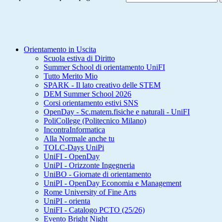
Orientamento in Uscita
Scuola estiva di Diritto
Summer School di orientamento UniFI
Tutto Merito Mio
SPARK - Il lato creativo delle STEM
DEM Summer School 2026
Corsi orientamento estivi SNS
OpenDay - Sc.matem.fisiche e naturali - UniFI
PoliCollege (Politecnico Milano)
IncontraInformatica
Alla Normale anche tu
TOLC-Days UniPi
UniFI - OpenDay
UniPI - Orizzonte Ingegneria
UniBO - Giornate di orientamento
UniPI - OpenDay Economia e Management
Rome University of Fine Arts
UniPI - orienta
UniFI - Catalogo PCTO (25/26)
Evento Bright Night