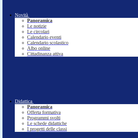
Novità
Panoramica
Le notizie
Le circolari
Calendario eventi
Calendario scolastico
Albo online
Cittadinanza attiva
Didattica
Panoramica
Offerta formativa
Programmi svolti
Le schede didattiche
I progetti delle classi