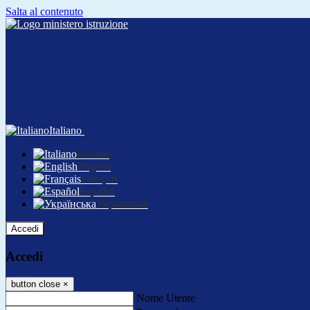
Salta al contenuto
Italiano
Italiano
English
Français
Español
Українська
Accedi
Accedi
button close
×
Nome Utente