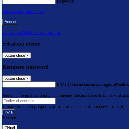
Password
Password dimenticata?
-
Entra con SPID
Entra con CIE
Seleziona utente
button close
×
Recupero password
button close
×
E-mail
Verrà inviato un messaggio all'indirizz
Non hai una e-mail associata al nome utente? Effettua il reset della password tram
E-mail inviata, si prega di controllare la casella di posta elettronica!
Errore
Chiudi