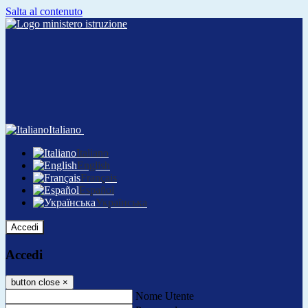
Salta al contenuto
Italiano
Italiano
English
Français
Español
Українська
Accedi
Accedi
button close
×
Nome Utente