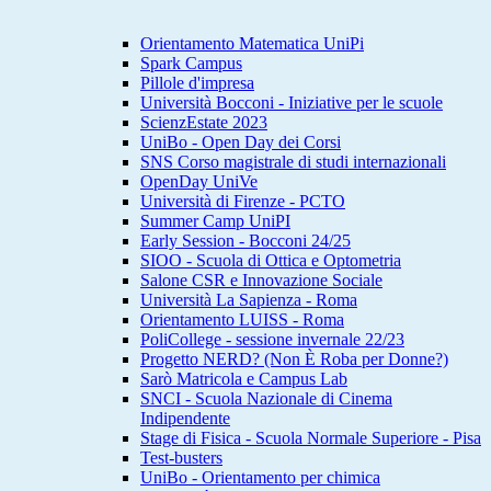
Orientamento Matematica UniPi
Spark Campus
Pillole d'impresa
Università Bocconi - Iniziative per le scuole
ScienzEstate 2023
UniBo - Open Day dei Corsi
SNS Corso magistrale di studi internazionali
OpenDay UniVe
Università di Firenze - PCTO
Summer Camp UniPI
Early Session - Bocconi 24/25
SIOO - Scuola di Ottica e Optometria
Salone CSR e Innovazione Sociale
Università La Sapienza - Roma
Orientamento LUISS - Roma
PoliCollege - sessione invernale 22/23
Progetto NERD? (Non È Roba per Donne?)
Sarò Matricola e Campus Lab
SNCI - Scuola Nazionale di Cinema
Indipendente
Stage di Fisica - Scuola Normale Superiore - Pisa
Test-busters
UniBo - Orientamento per chimica