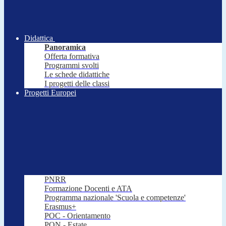
Didattica
Panoramica
Offerta formativa
Programmi svolti
Le schede didattiche
I progetti delle classi
Progetti Europei
PNRR
Formazione Docenti e ATA
Programma nazionale 'Scuola e competenze'
Erasmus+
POC - Orientamento
PON - Estate