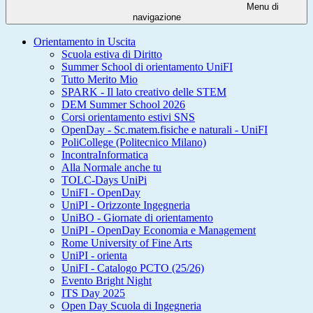
Menu di
navigazione
Orientamento in Uscita
Scuola estiva di Diritto
Summer School di orientamento UniFI
Tutto Merito Mio
SPARK - Il lato creativo delle STEM
DEM Summer School 2026
Corsi orientamento estivi SNS
OpenDay - Sc.matem.fisiche e naturali - UniFI
PoliCollege (Politecnico Milano)
IncontraInformatica
Alla Normale anche tu
TOLC-Days UniPi
UniFI - OpenDay
UniPI - Orizzonte Ingegneria
UniBO - Giornate di orientamento
UniPI - OpenDay Economia e Management
Rome University of Fine Arts
UniPI - orienta
UniFI - Catalogo PCTO (25/26)
Evento Bright Night
ITS Day 2025
Open Day Scuola di Ingegneria