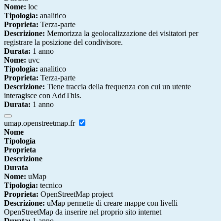
Nome:
loc
Tipologia:
analitico
Proprieta:
Terza-parte
Descrizione:
Memorizza la geolocalizzazione dei visitatori per
registrare la posizione del condivisore.
Durata:
1 anno
Nome:
uvc
Tipologia:
analitico
Proprieta:
Terza-parte
Descrizione:
Tiene traccia della frequenza con cui un utente
interagisce con AddThis.
Durata:
1 anno
umap.openstreetmap.fr
Nome
Tipologia
Proprieta
Descrizione
Durata
Nome:
uMap
Tipologia:
tecnico
Proprieta:
OpenStreetMap project
Descrizione:
uMap permette di creare mappe con livelli
OpenStreetMap da inserire nel proprio sito internet
Durata:
1 anno