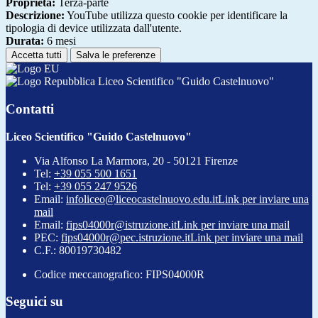
Proprieta:
Terza-parte
Descrizione:
YouTube utilizza questo cookie per identificare la
tipologia di device utilizzata dall'utente.
Durata:
6 mesi
Accetta tutti
Salva le preferenze
Liceo Scientifico "Guido Castelnuovo"
Contatti
Liceo Scientifico "Guido Castelnuovo"
Via Alfonso La Marmora, 20 - 50121 Firenze
Tel:
+39 055 500 1651
Tel:
+39 055 247 9526
Email:
infoliceo@liceocastelnuovo.edu.it
Link per inviare una
mail
Email:
fips04000r@istruzione.it
Link per inviare una mail
PEC:
fips04000r@pec.istruzione.it
Link per inviare una mail
C.F.: 80019730482
Codice meccanografico: FIPS04000R
Seguici su