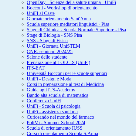
OpenDay - Scienze della salute umana - UniFi
Bocconi - Workshop di orientamento
UniFI al Caste
Giornate orientamento Sant'Anna
Scuola superiore mediatori linguistici - Pisa
Stage di Chimica - Scuola Normale Superiore - Pisa
Stage di Biologia - SNS Pisa
SNS - Stage di Fisica
UniFi - Giornata UniSTEM
CNR: seminari 2024/25
Salone dello studente
Preparazione al TOLC-S (UniFi)
ITS-EAT
Università Bocconi per le scuole superiori
UniFi - Design e Moda
Corsi in preparazione al test di Medicina
Guida agli ITS-Academy
Bando alta scuola di matematica
Conferenza UniFi
UniFi - Scuola di psicologia
UniFi - assistenza sanitaria
Curiosando nel mondo del farmaco
PoliMi - Summer School 2024
Scuola di orientamento IUSS
Corsi di orientamento Scuola S.Anna