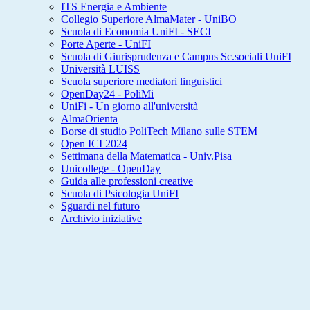
ITS Energia e Ambiente
Collegio Superiore AlmaMater - UniBO
Scuola di Economia UniFI - SECI
Porte Aperte - UniFI
Scuola di Giurisprudenza e Campus Sc.sociali UniFI
Università LUISS
Scuola superiore mediatori linguistici
OpenDay24 - PoliMi
UniFi - Un giorno all'università
AlmaOrienta
Borse di studio PoliTech Milano sulle STEM
Open ICI 2024
Settimana della Matematica - Univ.Pisa
Unicollege - OpenDay
Guida alle professioni creative
Scuola di Psicologia UniFI
Sguardi nel futuro
Archivio iniziative