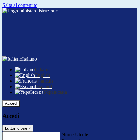
Salta al contenuto
Italiano
Italiano
English
Français
Español
Українська
Accedi
Accedi
button close
×
Nome Utente