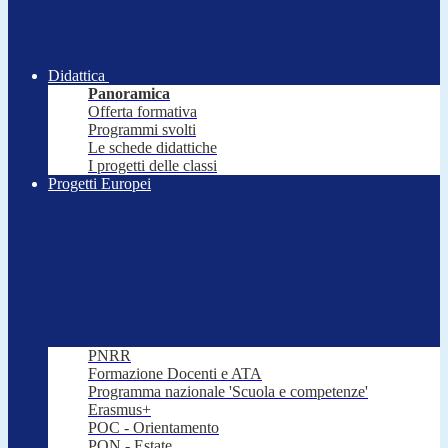
Didattica
Panoramica
Offerta formativa
Programmi svolti
Le schede didattiche
I progetti delle classi
Progetti Europei
PNRR
Formazione Docenti e ATA
Programma nazionale 'Scuola e competenze'
Erasmus+
POC - Orientamento
PON - Estate