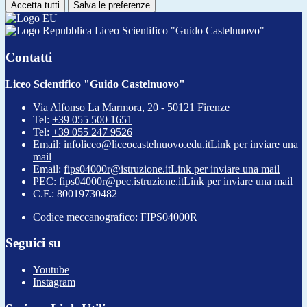
Accetta tutti
Salva le preferenze
Liceo Scientifico "Guido Castelnuovo"
Contatti
Liceo Scientifico "Guido Castelnuovo"
Via Alfonso La Marmora, 20 - 50121 Firenze
Tel:
+39 055 500 1651
Tel:
+39 055 247 9526
Email:
infoliceo@liceocastelnuovo.edu.it
Link per inviare una
mail
Email:
fips04000r@istruzione.it
Link per inviare una mail
PEC:
fips04000r@pec.istruzione.it
Link per inviare una mail
C.F.: 80019730482
Codice meccanografico: FIPS04000R
Seguici su
Youtube
Instagram