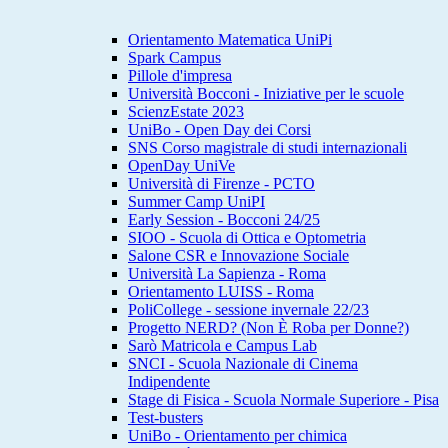
Orientamento Matematica UniPi
Spark Campus
Pillole d'impresa
Università Bocconi - Iniziative per le scuole
ScienzEstate 2023
UniBo - Open Day dei Corsi
SNS Corso magistrale di studi internazionali
OpenDay UniVe
Università di Firenze - PCTO
Summer Camp UniPI
Early Session - Bocconi 24/25
SIOO - Scuola di Ottica e Optometria
Salone CSR e Innovazione Sociale
Università La Sapienza - Roma
Orientamento LUISS - Roma
PoliCollege - sessione invernale 22/23
Progetto NERD? (Non È Roba per Donne?)
Sarò Matricola e Campus Lab
SNCI - Scuola Nazionale di Cinema
Indipendente
Stage di Fisica - Scuola Normale Superiore - Pisa
Test-busters
UniBo - Orientamento per chimica