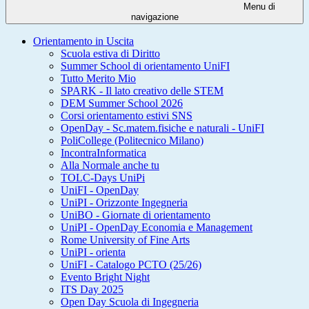
Menu di
navigazione
Orientamento in Uscita
Scuola estiva di Diritto
Summer School di orientamento UniFI
Tutto Merito Mio
SPARK - Il lato creativo delle STEM
DEM Summer School 2026
Corsi orientamento estivi SNS
OpenDay - Sc.matem.fisiche e naturali - UniFI
PoliCollege (Politecnico Milano)
IncontraInformatica
Alla Normale anche tu
TOLC-Days UniPi
UniFI - OpenDay
UniPI - Orizzonte Ingegneria
UniBO - Giornate di orientamento
UniPI - OpenDay Economia e Management
Rome University of Fine Arts
UniPI - orienta
UniFI - Catalogo PCTO (25/26)
Evento Bright Night
ITS Day 2025
Open Day Scuola di Ingegneria