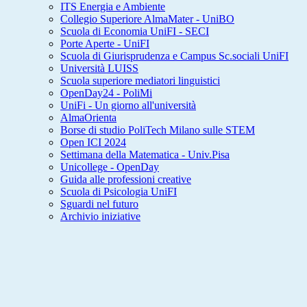
ITS Energia e Ambiente
Collegio Superiore AlmaMater - UniBO
Scuola di Economia UniFI - SECI
Porte Aperte - UniFI
Scuola di Giurisprudenza e Campus Sc.sociali UniFI
Università LUISS
Scuola superiore mediatori linguistici
OpenDay24 - PoliMi
UniFi - Un giorno all'università
AlmaOrienta
Borse di studio PoliTech Milano sulle STEM
Open ICI 2024
Settimana della Matematica - Univ.Pisa
Unicollege - OpenDay
Guida alle professioni creative
Scuola di Psicologia UniFI
Sguardi nel futuro
Archivio iniziative