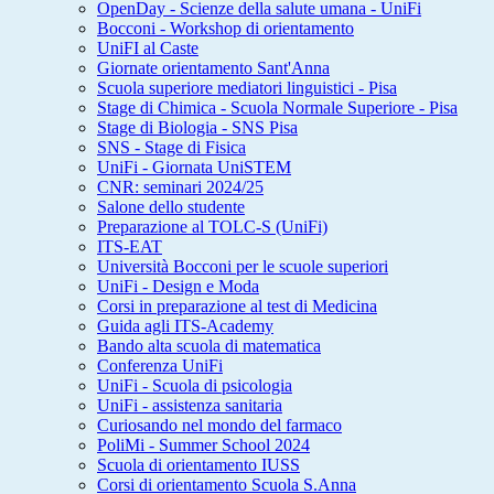
OpenDay - Scienze della salute umana - UniFi
Bocconi - Workshop di orientamento
UniFI al Caste
Giornate orientamento Sant'Anna
Scuola superiore mediatori linguistici - Pisa
Stage di Chimica - Scuola Normale Superiore - Pisa
Stage di Biologia - SNS Pisa
SNS - Stage di Fisica
UniFi - Giornata UniSTEM
CNR: seminari 2024/25
Salone dello studente
Preparazione al TOLC-S (UniFi)
ITS-EAT
Università Bocconi per le scuole superiori
UniFi - Design e Moda
Corsi in preparazione al test di Medicina
Guida agli ITS-Academy
Bando alta scuola di matematica
Conferenza UniFi
UniFi - Scuola di psicologia
UniFi - assistenza sanitaria
Curiosando nel mondo del farmaco
PoliMi - Summer School 2024
Scuola di orientamento IUSS
Corsi di orientamento Scuola S.Anna