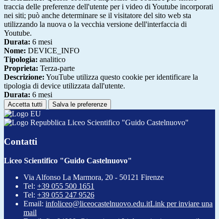
traccia delle preferenze dell'utente per i video di Youtube incorporati
nei siti; può anche determinare se il visitatore del sito web sta
utilizzando la nuova o la vecchia versione dell'interfaccia di
Youtube.
Durata:
6 mesi
Nome:
DEVICE_INFO
Tipologia:
analitico
Proprieta:
Terza-parte
Descrizione:
YouTube utilizza questo cookie per identificare la
tipologia di device utilizzata dall'utente.
Durata:
6 mesi
Accetta tutti
Salva le preferenze
Liceo Scientifico "Guido Castelnuovo"
Contatti
Liceo Scientifico "Guido Castelnuovo"
Via Alfonso La Marmora, 20 - 50121 Firenze
Tel:
+39 055 500 1651
Tel:
+39 055 247 9526
Email:
infoliceo@liceocastelnuovo.edu.it
Link per inviare una
mail