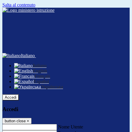
Salta al contenuto
Italiano
Italiano
English
Français
Español
Українська
Accedi
Accedi
button close
×
Nome Utente