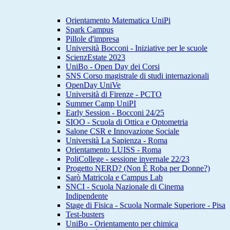
Orientamento Matematica UniPi
Spark Campus
Pillole d'impresa
Università Bocconi - Iniziative per le scuole
ScienzEstate 2023
UniBo - Open Day dei Corsi
SNS Corso magistrale di studi internazionali
OpenDay UniVe
Università di Firenze - PCTO
Summer Camp UniPI
Early Session - Bocconi 24/25
SIOO - Scuola di Ottica e Optometria
Salone CSR e Innovazione Sociale
Università La Sapienza - Roma
Orientamento LUISS - Roma
PoliCollege - sessione invernale 22/23
Progetto NERD? (Non È Roba per Donne?)
Sarò Matricola e Campus Lab
SNCI - Scuola Nazionale di Cinema
Indipendente
Stage di Fisica - Scuola Normale Superiore - Pisa
Test-busters
UniBo - Orientamento per chimica