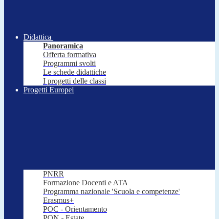
Didattica
Panoramica
Offerta formativa
Programmi svolti
Le schede didattiche
I progetti delle classi
Progetti Europei
PNRR
Formazione Docenti e ATA
Programma nazionale 'Scuola e competenze'
Erasmus+
POC - Orientamento
PON - Estate