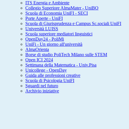
ITS Energia e Ambiente
Collegio Superiore AlmaMater - UniBO
Scuola di Economia UniFI - SECI
Porte Aperte - UniFI
Scuola di Giurisprudenza e Campus Sc.sociali UniFI
Università LUISS
Scuola superiore mediatori linguistici
OpenDay24 - PoliMi
UniFi - Un giorno all'università
AlmaOrienta
Borse di studio PoliTech Milano sulle STEM
Open ICI 2024
Settimana della Matematica - Univ.Pisa
Unicollege - OpenDay
Guida alle professioni creative
Scuola di Psicologia UniFI
Sguardi nel futuro
Archivio iniziative