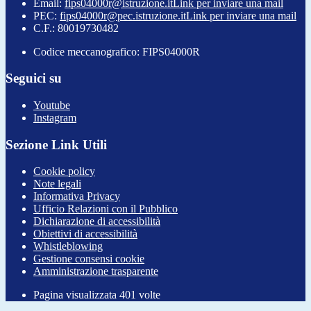
Email:
fips04000r@istruzione.it
Link per inviare una mail
PEC:
fips04000r@pec.istruzione.it
Link per inviare una mail
C.F.: 80019730482
Codice meccanografico: FIPS04000R
Seguici su
Youtube
Instagram
Sezione Link Utili
Cookie policy
Note legali
Informativa Privacy
Ufficio Relazioni con il Pubblico
Dichiarazione di accessibilità
Obiettivi di accessibilità
Whistleblowing
Gestione consensi cookie
Amministrazione trasparente
Pagina visualizzata
401
volte