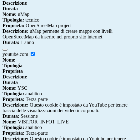
Descrizione
Durata
Nome:
uMap
Tipologia:
tecnico
Proprieta:
OpenStreetMap project
Descrizione:
uMap permette di creare mappe con livelli
OpenStreetMap da inserire nel proprio sito internet
Durata:
1 anno
youtube.com
Nome
Tipologia
Proprieta
Descrizione
Durata
Nome:
YSC
Tipologia:
analitico
Proprieta:
Terza-parte
Descrizione:
Questo cookie è impostato da YouTube per tenere
traccia delle visualizzazioni dei video incorporati.
Durata:
Sessione
Nome:
VISITOR_INFO1_LIVE
Tipologia:
analitico
Proprieta:
Terza-parte
Descrizione:
Questo cookie è impostato da Youtube per tenere