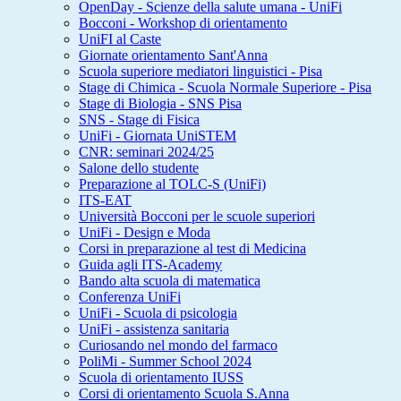
OpenDay - Scienze della salute umana - UniFi
Bocconi - Workshop di orientamento
UniFI al Caste
Giornate orientamento Sant'Anna
Scuola superiore mediatori linguistici - Pisa
Stage di Chimica - Scuola Normale Superiore - Pisa
Stage di Biologia - SNS Pisa
SNS - Stage di Fisica
UniFi - Giornata UniSTEM
CNR: seminari 2024/25
Salone dello studente
Preparazione al TOLC-S (UniFi)
ITS-EAT
Università Bocconi per le scuole superiori
UniFi - Design e Moda
Corsi in preparazione al test di Medicina
Guida agli ITS-Academy
Bando alta scuola di matematica
Conferenza UniFi
UniFi - Scuola di psicologia
UniFi - assistenza sanitaria
Curiosando nel mondo del farmaco
PoliMi - Summer School 2024
Scuola di orientamento IUSS
Corsi di orientamento Scuola S.Anna