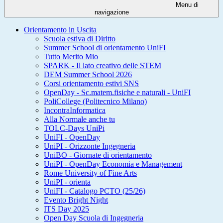
Menu di
navigazione
Orientamento in Uscita
Scuola estiva di Diritto
Summer School di orientamento UniFI
Tutto Merito Mio
SPARK - Il lato creativo delle STEM
DEM Summer School 2026
Corsi orientamento estivi SNS
OpenDay - Sc.matem.fisiche e naturali - UniFI
PoliCollege (Politecnico Milano)
IncontraInformatica
Alla Normale anche tu
TOLC-Days UniPi
UniFI - OpenDay
UniPI - Orizzonte Ingegneria
UniBO - Giornate di orientamento
UniPI - OpenDay Economia e Management
Rome University of Fine Arts
UniPI - orienta
UniFI - Catalogo PCTO (25/26)
Evento Bright Night
ITS Day 2025
Open Day Scuola di Ingegneria