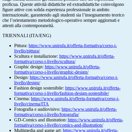
proficua. Queste attività didattiche ed extradidattiche coinvolgono
figure attive con solida esperienza professionale in ambito
internazionale, garantendo agli studenti sia l’insegnamento teorico
che l’orientamento metodologico-operativo sempre aggiornati e
attenti alla contemporaneità.
TRIENNALI (ITA/ENG)
Pittura:
https://www.unirufa.it/offerta-formativa/corso-i-
livello/pittura/
Scultura e installazione:
https://www.unirufa.it/offerta-
formativa/corso-i-livello/scultura/
Graphic design:
https://www.unirufa.it/offerta-
formativa/corso-i-livello/graphic-design/
Design:
https://www.unirufa.it/offerta-formativa/corso-i-
livello/design/
Fashion design sostenibile:
https://www.unirufa.it/offerta-
formativa/corso-i-livello/fashion-design-sostenibile/
Cinema:
https://www.unirufa.it/offerta-formativa/corso-i-
livello/cinema/ITA
Fotografia e audiovisivo:
https://www.unirufa.it/offerta-
formativa/corso-i-livello/fotografia/
GD-Comics and illustration:
https://www.unirufa.it/offerta-
formativa/corso-i-livello/comics-and-illustration/
Multimedia and game art:
https://www.unirufa.it/offerta-