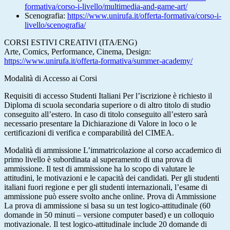
formativa/corso-i-livello/multimedia-and-game-art/
Scenografia:
https://www.unirufa.it/offerta-formativa/corso-i-
livello/scenografia/
CORSI ESTIVI CREATIVI (ITA/ENG)
Arte, Comics, Performance, Cinema, Design:
https://www.unirufa.it/offerta-formativa/summer-academy/
Modalità di Accesso ai Corsi
Requisiti di accesso Studenti Italiani Per l’iscrizione è richiesto il
Diploma di scuola secondaria superiore o di altro titolo di studio
conseguito all’estero. In caso di titolo conseguito all’estero sarà
necessario presentare la Dichiarazione di Valore in loco o le
certificazioni di verifica e comparabilità del CIMEA.
Modalità di ammissione L’immatricolazione al corso accademico di
primo livello è subordinata al superamento di una prova di
ammissione. Il test di ammissione ha lo scopo di valutare le
attitudini, le motivazioni e le capacità dei candidati. Per gli studenti
italiani fuori regione e per gli studenti internazionali, l’esame di
ammissione può essere svolto anche online. Prova di Ammissione
La prova di ammissione si basa su un test logico-attitudinale (60
domande in 50 minuti – versione computer based) e un colloquio
motivazionale. Il test logico-attitudinale include 20 domande di