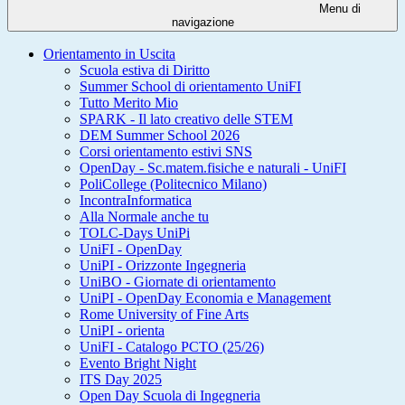
Menu di
navigazione
Orientamento in Uscita
Scuola estiva di Diritto
Summer School di orientamento UniFI
Tutto Merito Mio
SPARK - Il lato creativo delle STEM
DEM Summer School 2026
Corsi orientamento estivi SNS
OpenDay - Sc.matem.fisiche e naturali - UniFI
PoliCollege (Politecnico Milano)
IncontraInformatica
Alla Normale anche tu
TOLC-Days UniPi
UniFI - OpenDay
UniPI - Orizzonte Ingegneria
UniBO - Giornate di orientamento
UniPI - OpenDay Economia e Management
Rome University of Fine Arts
UniPI - orienta
UniFI - Catalogo PCTO (25/26)
Evento Bright Night
ITS Day 2025
Open Day Scuola di Ingegneria