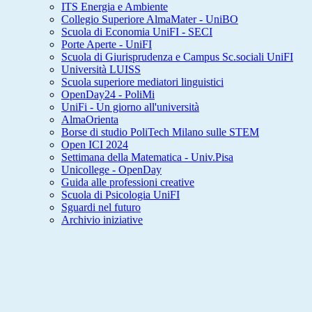
ITS Energia e Ambiente
Collegio Superiore AlmaMater - UniBO
Scuola di Economia UniFI - SECI
Porte Aperte - UniFI
Scuola di Giurisprudenza e Campus Sc.sociali UniFI
Università LUISS
Scuola superiore mediatori linguistici
OpenDay24 - PoliMi
UniFi - Un giorno all'università
AlmaOrienta
Borse di studio PoliTech Milano sulle STEM
Open ICI 2024
Settimana della Matematica - Univ.Pisa
Unicollege - OpenDay
Guida alle professioni creative
Scuola di Psicologia UniFI
Sguardi nel futuro
Archivio iniziative