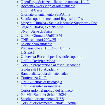
OpenDay - Scienze della salute umana - UniFi
Bocconi - Workshop di orientamento
UniFI al Caste
Giornate orientamento Sant'Anna
Scuola superiore mediatori linguistici - Pisa
Stage di Chimica - Scuola Normale Superiore - Pisa
Stage di Biologia - SNS Pisa
SNS - Stage di Fisica
UniFi - Giornata UniSTEM
CNR: seminari 2024/25
Salone dello studente
Preparazione al TOLC-S (UniFi)
ITS-EAT
Università Bocconi per le scuole superiori
UniFi - Design e Moda
Corsi in preparazione al test di Medicina
Guida agli ITS-Academy
Bando alta scuola di matematica
Conferenza UniFi
UniFi - Scuola di psicologia
UniFi - assistenza sanitaria
Curiosando nel mondo del farmaco
PoliMi - Summer School 2024
Scuola di orientamento IUSS
Corsi di orientamento Scuola S.Anna