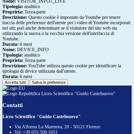
Nome:
VISITOR_INFO1_LIVE
Tipologia:
analitico
Proprieta:
Terza-parte
Descrizione:
Questo cookie è impostato da Youtube per tenere
traccia delle preferenze dell'utente per i video di Youtube incorporati
nei siti; può anche determinare se il visitatore del sito web sta
utilizzando la nuova o la vecchia versione dell'interfaccia di
Youtube.
Durata:
6 mesi
Nome:
DEVICE_INFO
Tipologia:
analitico
Proprieta:
Terza-parte
Descrizione:
YouTube utilizza questo cookie per identificare la
tipologia di device utilizzata dall'utente.
Durata:
6 mesi
Accetta tutti
Salva le preferenze
Liceo Scientifico "Guido Castelnuovo"
Contatti
Liceo Scientifico "Guido Castelnuovo"
Via Alfonso La Marmora, 20 - 50121 Firenze
Tel:
+39 055 500 1651