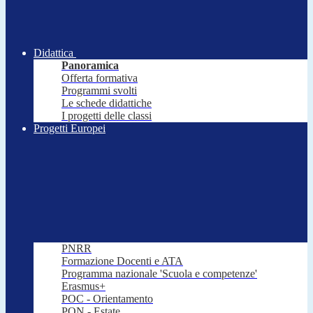
Didattica
Panoramica
Offerta formativa
Programmi svolti
Le schede didattiche
I progetti delle classi
Progetti Europei
PNRR
Formazione Docenti e ATA
Programma nazionale 'Scuola e competenze'
Erasmus+
POC - Orientamento
PON - Estate