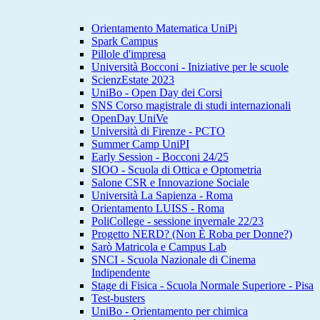
Orientamento Matematica UniPi
Spark Campus
Pillole d'impresa
Università Bocconi - Iniziative per le scuole
ScienzEstate 2023
UniBo - Open Day dei Corsi
SNS Corso magistrale di studi internazionali
OpenDay UniVe
Università di Firenze - PCTO
Summer Camp UniPI
Early Session - Bocconi 24/25
SIOO - Scuola di Ottica e Optometria
Salone CSR e Innovazione Sociale
Università La Sapienza - Roma
Orientamento LUISS - Roma
PoliCollege - sessione invernale 22/23
Progetto NERD? (Non È Roba per Donne?)
Sarò Matricola e Campus Lab
SNCI - Scuola Nazionale di Cinema
Indipendente
Stage di Fisica - Scuola Normale Superiore - Pisa
Test-busters
UniBo - Orientamento per chimica