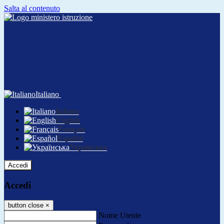
Salta al contenuto
Italiano
Italiano
English
Français
Español
Українська
Accedi
Accedi
button close
×
Nome Utente