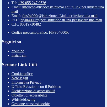
Tel:
+39 055 247 9526
Email:
infoliceo@liceocastelnuovo.edu.it
Link per inviare una
mail
Email:
fips04000r@istruzione.it
Link per inviare una mail
PEC:
fips04000r@pec.istruzione.it
Link per inviare una mail
C.F.: 80019730482
Codice meccanografico: FIPS04000R
Seguici su
Youtube
Instagram
Sezione Link Utili
Cookie policy
Note legali
Informativa Privacy
Ufficio Relazioni con il Pubblico
Dichiarazione di accessibilità
Obiettivi di accessibilità
Whistleblowing
Gestione consensi cookie