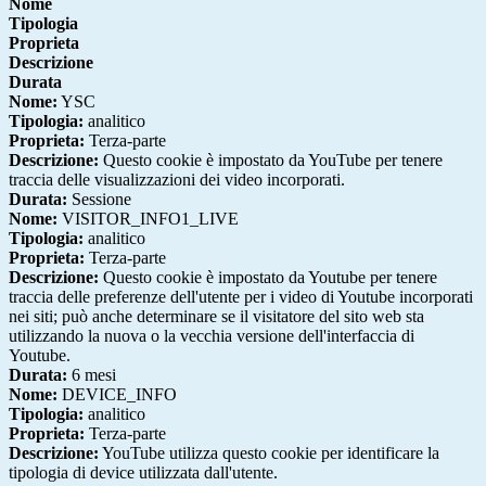
Nome
Tipologia
Proprieta
Descrizione
Durata
Nome:
YSC
Tipologia:
analitico
Proprieta:
Terza-parte
Descrizione:
Questo cookie è impostato da YouTube per tenere
traccia delle visualizzazioni dei video incorporati.
Durata:
Sessione
Nome:
VISITOR_INFO1_LIVE
Tipologia:
analitico
Proprieta:
Terza-parte
Descrizione:
Questo cookie è impostato da Youtube per tenere
traccia delle preferenze dell'utente per i video di Youtube incorporati
nei siti; può anche determinare se il visitatore del sito web sta
utilizzando la nuova o la vecchia versione dell'interfaccia di
Youtube.
Durata:
6 mesi
Nome:
DEVICE_INFO
Tipologia:
analitico
Proprieta:
Terza-parte
Descrizione:
YouTube utilizza questo cookie per identificare la
tipologia di device utilizzata dall'utente.