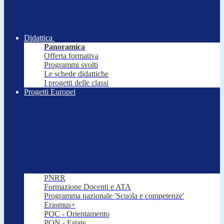
Didattica
Panoramica
Offerta formativa
Programmi svolti
Le schede didattiche
I progetti delle classi
Progetti Europei
PNRR
Formazione Docenti e ATA
Programma nazionale 'Scuola e competenze'
Erasmus+
POC - Orientamento
PON - Estate