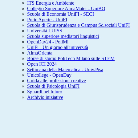
ITS Energia e Ambiente
Collegio Superiore AlmaMater - UniBO
Scuola di Economia UniFI - SECI
Porte Aperte - UniFI
Scuola di Giurisprudenza e Campus Sc.sociali UniFI
Università LUISS
Scuola superiore mediatori linguistici
OpenDay24 - PoliMi
UniFi - Un giorno all'università
AlmaOrienta
Borse di studio PoliTech Milano sulle STEM
Open ICI 2024
Settimana della Matematica - Univ.Pisa
Unicollege - OpenDay
Guida alle professioni creative
Scuola di Psicologia UniFI
Sguardi nel futuro
Archivio iniziative