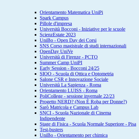
Orientamento Matematica UniPi
Spark Campus
Pillole d'impresa
Università Bocconi - Iniziative per le scuole
ScienzEstate 2023
UniBo - Open Day dei Corsi
SNS Corso magistrale di studi internazionali
OpenDay UniVe
Università di Firenze - PCTO
Summer Camp UniPI
Early Session - Bocconi 24/25
SIOO - Scuola di Ottica e Optometria
Salone CSR e Innovazione Sociale
Università La Sapienza - Roma
Orientamento LUISS - Roma
PoliCollege - sessione invernale 22/23
Progetto NERD? (Non È Roba per Donne?)
Sarò Matricola e Campus Lab
SNCI - Scuola Nazionale di Cinema
Indipendente
Stage di Fisica - Scuola Normale Superiore - Pisa
Test-busters
UniBo - Orientamento per chimica