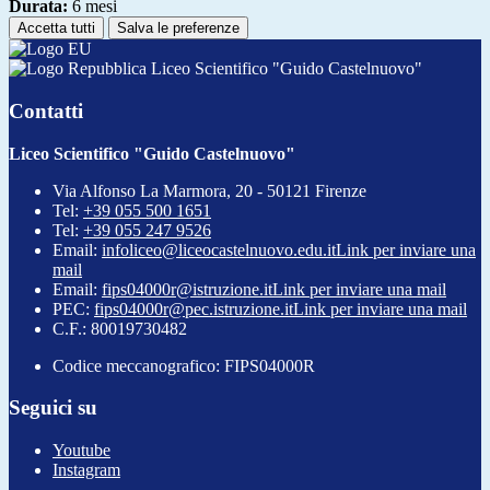
Durata:
6 mesi
Accetta tutti
Salva le preferenze
Liceo Scientifico "Guido Castelnuovo"
Contatti
Liceo Scientifico "Guido Castelnuovo"
Via Alfonso La Marmora, 20 - 50121 Firenze
Tel:
+39 055 500 1651
Tel:
+39 055 247 9526
Email:
infoliceo@liceocastelnuovo.edu.it
Link per inviare una
mail
Email:
fips04000r@istruzione.it
Link per inviare una mail
PEC:
fips04000r@pec.istruzione.it
Link per inviare una mail
C.F.: 80019730482
Codice meccanografico: FIPS04000R
Seguici su
Youtube
Instagram