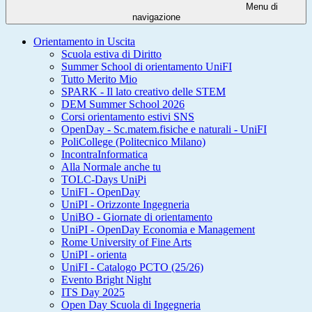
Menu di
navigazione
Orientamento in Uscita
Scuola estiva di Diritto
Summer School di orientamento UniFI
Tutto Merito Mio
SPARK - Il lato creativo delle STEM
DEM Summer School 2026
Corsi orientamento estivi SNS
OpenDay - Sc.matem.fisiche e naturali - UniFI
PoliCollege (Politecnico Milano)
IncontraInformatica
Alla Normale anche tu
TOLC-Days UniPi
UniFI - OpenDay
UniPI - Orizzonte Ingegneria
UniBO - Giornate di orientamento
UniPI - OpenDay Economia e Management
Rome University of Fine Arts
UniPI - orienta
UniFI - Catalogo PCTO (25/26)
Evento Bright Night
ITS Day 2025
Open Day Scuola di Ingegneria