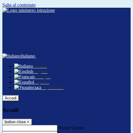
Salta al contenuto
Italiano
Italiano
English
Français
Español
Українська
Accedi
Accedi
button close
×
Nome Utente