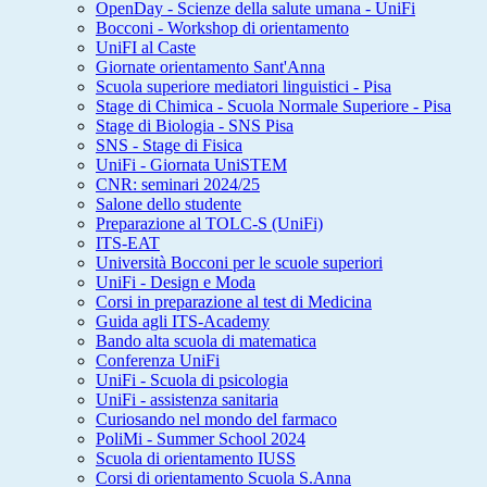
OpenDay - Scienze della salute umana - UniFi
Bocconi - Workshop di orientamento
UniFI al Caste
Giornate orientamento Sant'Anna
Scuola superiore mediatori linguistici - Pisa
Stage di Chimica - Scuola Normale Superiore - Pisa
Stage di Biologia - SNS Pisa
SNS - Stage di Fisica
UniFi - Giornata UniSTEM
CNR: seminari 2024/25
Salone dello studente
Preparazione al TOLC-S (UniFi)
ITS-EAT
Università Bocconi per le scuole superiori
UniFi - Design e Moda
Corsi in preparazione al test di Medicina
Guida agli ITS-Academy
Bando alta scuola di matematica
Conferenza UniFi
UniFi - Scuola di psicologia
UniFi - assistenza sanitaria
Curiosando nel mondo del farmaco
PoliMi - Summer School 2024
Scuola di orientamento IUSS
Corsi di orientamento Scuola S.Anna