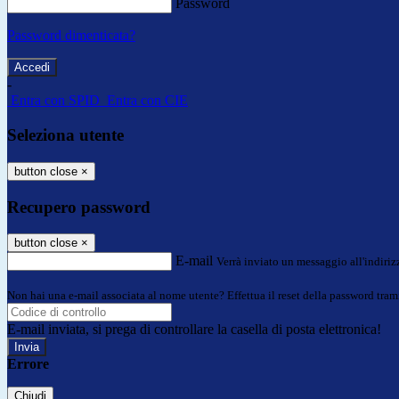
Password
Password dimenticata?
-
Entra con SPID
Entra con CIE
Seleziona utente
button close
×
Recupero password
button close
×
E-mail
Verrà inviato un messaggio all'indirizz
Non hai una e-mail associata al nome utente? Effettua il reset della password tram
E-mail inviata, si prega di controllare la casella di posta elettronica!
Errore
Chiudi