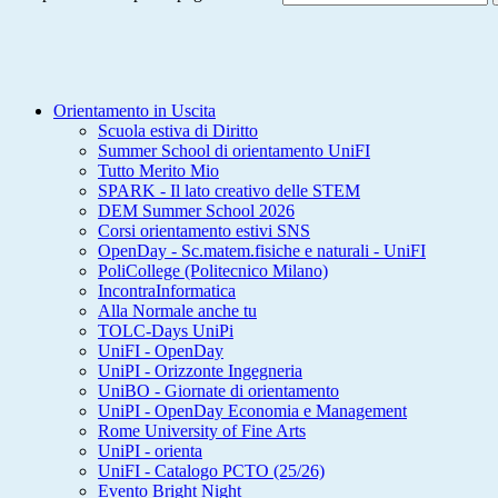
Orientamento in Uscita
Scuola estiva di Diritto
Summer School di orientamento UniFI
Tutto Merito Mio
SPARK - Il lato creativo delle STEM
DEM Summer School 2026
Corsi orientamento estivi SNS
OpenDay - Sc.matem.fisiche e naturali - UniFI
PoliCollege (Politecnico Milano)
IncontraInformatica
Alla Normale anche tu
TOLC-Days UniPi
UniFI - OpenDay
UniPI - Orizzonte Ingegneria
UniBO - Giornate di orientamento
UniPI - OpenDay Economia e Management
Rome University of Fine Arts
UniPI - orienta
UniFI - Catalogo PCTO (25/26)
Evento Bright Night