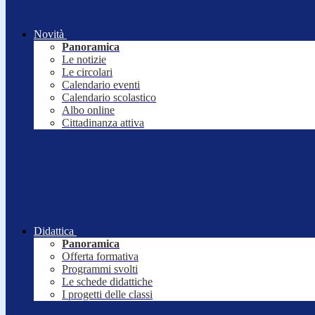
Novità
Panoramica
Le notizie
Le circolari
Calendario eventi
Calendario scolastico
Albo online
Cittadinanza attiva
Didattica
Panoramica
Offerta formativa
Programmi svolti
Le schede didattiche
I progetti delle classi