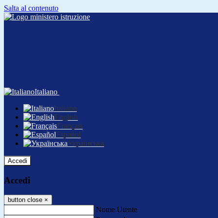
Salta al contenuto
Italiano
Italiano
English
Français
Español
Українська
Accedi
Accedi
button close
×
Nome Utente