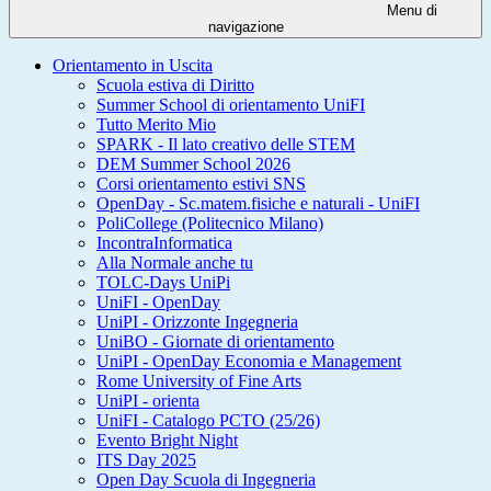
Menu di
navigazione
Orientamento in Uscita
Scuola estiva di Diritto
Summer School di orientamento UniFI
Tutto Merito Mio
SPARK - Il lato creativo delle STEM
DEM Summer School 2026
Corsi orientamento estivi SNS
OpenDay - Sc.matem.fisiche e naturali - UniFI
PoliCollege (Politecnico Milano)
IncontraInformatica
Alla Normale anche tu
TOLC-Days UniPi
UniFI - OpenDay
UniPI - Orizzonte Ingegneria
UniBO - Giornate di orientamento
UniPI - OpenDay Economia e Management
Rome University of Fine Arts
UniPI - orienta
UniFI - Catalogo PCTO (25/26)
Evento Bright Night
ITS Day 2025
Open Day Scuola di Ingegneria