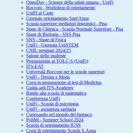
OpenDay - Scienze della salute umana - UniFi
Bocconi - Workshop di orientamento
UniFI al Caste
Giornate orientamento Sant'Anna
Scuola superiore mediatori linguistici - Pisa
Stage di Chimica - Scuola Normale Superiore - Pisa
Stage di Biologia - SNS Pisa
SNS - Stage di Fisica
UniFi - Giornata UniSTEM
CNR: seminari 2024/25
Salone dello studente
Preparazione al TOLC-S (UniFi)
ITS-EAT
Università Bocconi per le scuole superiori
UniFi - Design e Moda
Corsi in preparazione al test di Medicina
Guida agli ITS-Academy
Bando alta scuola di matematica
Conferenza UniFi
UniFi - Scuola di psicologia
UniFi - assistenza sanitaria
Curiosando nel mondo del farmaco
PoliMi - Summer School 2024
Scuola di orientamento IUSS
Corsi di orientamento Scuola S.Anna