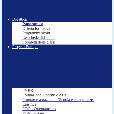
Didattica
Panoramica
Offerta formativa
Programmi svolti
Le schede didattiche
I progetti delle classi
Progetti Europei
PNRR
Formazione Docenti e ATA
Programma nazionale 'Scuola e competenze'
Erasmus+
POC - Orientamento
PON - Estate