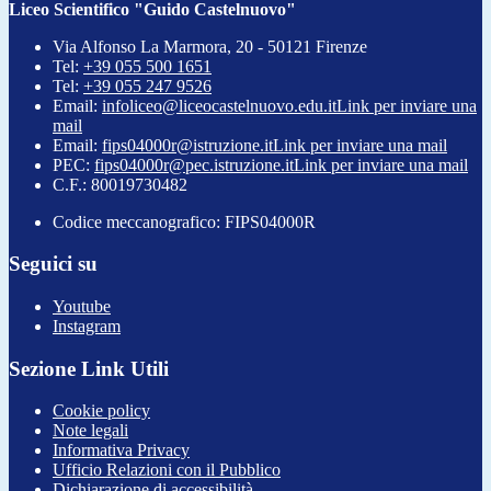
Liceo Scientifico "Guido Castelnuovo"
Via Alfonso La Marmora, 20 - 50121 Firenze
Tel:
+39 055 500 1651
Tel:
+39 055 247 9526
Email:
infoliceo@liceocastelnuovo.edu.it
Link per inviare una
mail
Email:
fips04000r@istruzione.it
Link per inviare una mail
PEC:
fips04000r@pec.istruzione.it
Link per inviare una mail
C.F.: 80019730482
Codice meccanografico: FIPS04000R
Seguici su
Youtube
Instagram
Sezione Link Utili
Cookie policy
Note legali
Informativa Privacy
Ufficio Relazioni con il Pubblico
Dichiarazione di accessibilità