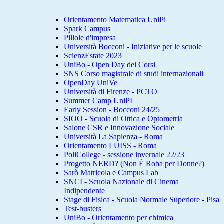
Orientamento Matematica UniPi
Spark Campus
Pillole d'impresa
Università Bocconi - Iniziative per le scuole
ScienzEstate 2023
UniBo - Open Day dei Corsi
SNS Corso magistrale di studi internazionali
OpenDay UniVe
Università di Firenze - PCTO
Summer Camp UniPI
Early Session - Bocconi 24/25
SIOO - Scuola di Ottica e Optometria
Salone CSR e Innovazione Sociale
Università La Sapienza - Roma
Orientamento LUISS - Roma
PoliCollege - sessione invernale 22/23
Progetto NERD? (Non È Roba per Donne?)
Sarò Matricola e Campus Lab
SNCI - Scuola Nazionale di Cinema
Indipendente
Stage di Fisica - Scuola Normale Superiore - Pisa
Test-busters
UniBo - Orientamento per chimica