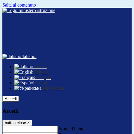
Salta al contenuto
Italiano
Italiano
English
Français
Español
Українська
Accedi
Accedi
button close
×
Nome Utente