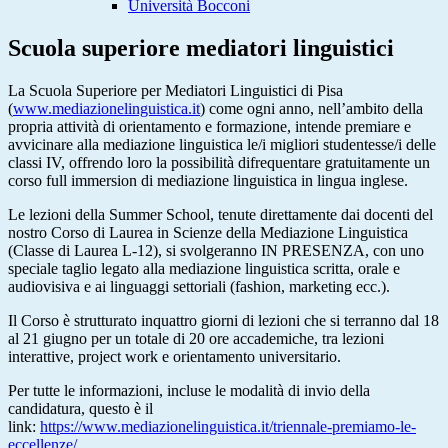
Università Bocconi
Scuola superiore mediatori linguistici
La Scuola Superiore per Mediatori Linguistici di Pisa
(
www.mediazionelinguistica.it
) come ogni anno, nell’ambito della
propria attività di orientamento e formazione, intende premiare e
avvicinare alla mediazione linguistica le/i migliori studentesse/i delle
classi IV, offrendo loro la possibilità difrequentare gratuitamente un
corso full immersion di mediazione linguistica in lingua inglese.
Le lezioni della Summer School, tenute direttamente dai docenti del
nostro Corso di Laurea in Scienze della Mediazione Linguistica
(Classe di Laurea L-12), si svolgeranno IN PRESENZA, con uno
speciale taglio legato alla mediazione linguistica scritta, orale e
audiovisiva e ai linguaggi settoriali (fashion, marketing ecc.).
Il Corso è strutturato inquattro giorni di lezioni che si terranno dal 18
al 21 giugno per un totale di 20 ore accademiche, tra lezioni
interattive, project work e orientamento universitario.
Per tutte le informazioni, incluse le modalità di invio della
candidatura, questo è il
link:
https://www.mediazionelinguistica.it/triennale-premiamo-le-
eccellenze/