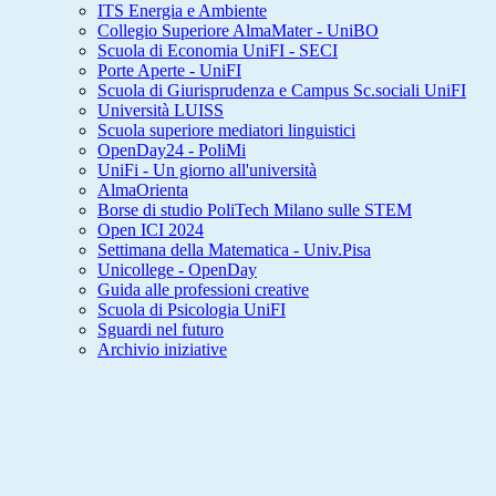
ITS Energia e Ambiente
Collegio Superiore AlmaMater - UniBO
Scuola di Economia UniFI - SECI
Porte Aperte - UniFI
Scuola di Giurisprudenza e Campus Sc.sociali UniFI
Università LUISS
Scuola superiore mediatori linguistici
OpenDay24 - PoliMi
UniFi - Un giorno all'università
AlmaOrienta
Borse di studio PoliTech Milano sulle STEM
Open ICI 2024
Settimana della Matematica - Univ.Pisa
Unicollege - OpenDay
Guida alle professioni creative
Scuola di Psicologia UniFI
Sguardi nel futuro
Archivio iniziative