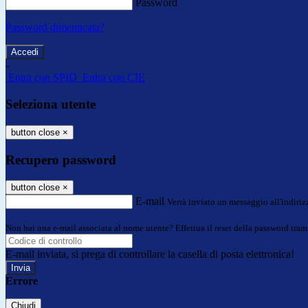
Password
Password dimenticata?
-
Entra con SPID
Entra con CIE
Seleziona utente
button close
×
Recupero password
button close
×
E-mail
Verrà inviato un messaggio all'indirizz
Non hai una e-mail associata al nome utente? Effettua il reset della password tram
E-mail inviata, si prega di controllare la casella di posta elettronica!
Errore
Chiudi