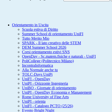
Orientamento in Uscita
Scuola estiva di Diritto
Summer School di orientamento UniFI
Tutto Merito Mio
SPARK - Il lato creativo delle STEM
DEM Summer School 2026
Corsi orientamento estivi SNS
OpenDay - Sc.matem.fisiche e naturali - UniFI
PoliCollege (Politecnico Milano)
IncontraInformatica
Alla Normale anche tu
TOLC-Days UniPi
UniFI - OpenDay
UniPI - Orizzonte Ingegneria
UniBO - Giornate di orientamento
UniPI - OpenDay Economia e Management
Rome University of Fine Arts
UniPI - orienta
UniFI - Catalogo PCTO (25/26)
Evento Bright Night