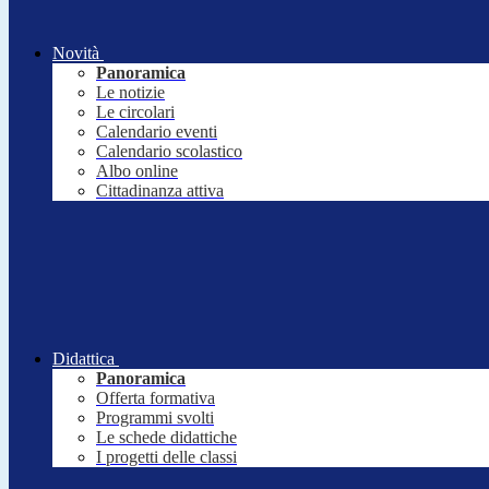
Novità
Panoramica
Le notizie
Le circolari
Calendario eventi
Calendario scolastico
Albo online
Cittadinanza attiva
Didattica
Panoramica
Offerta formativa
Programmi svolti
Le schede didattiche
I progetti delle classi