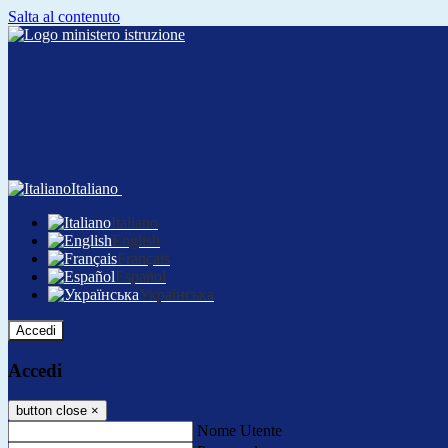
Salta al contenuto
Italiano
Italiano
English
Français
Español
Українська
Accedi
Accedi
button close
×
Nome Utente