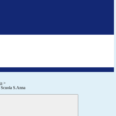
ta
>
o Scuola S.Anna