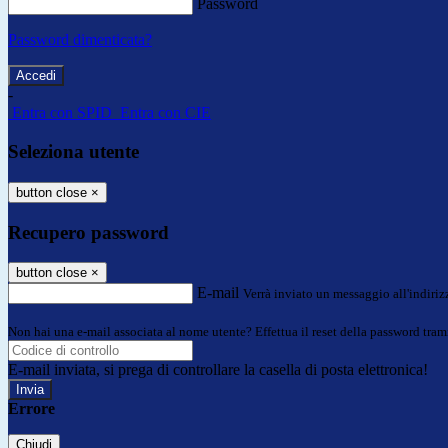
Password
Password dimenticata?
-
Entra con SPID
Entra con CIE
Seleziona utente
button close
×
Recupero password
button close
×
E-mail
Verrà inviato un messaggio all'indirizz
Non hai una e-mail associata al nome utente? Effettua il reset della password tram
E-mail inviata, si prega di controllare la casella di posta elettronica!
Errore
Chiudi