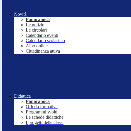
Novità
Panoramica
Le notizie
Le circolari
Calendario eventi
Calendario scolastico
Albo online
Cittadinanza attiva
Didattica
Panoramica
Offerta formativa
Programmi svolti
Le schede didattiche
I progetti delle classi