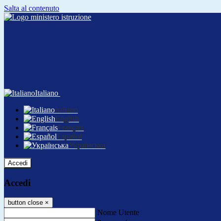
Salta al contenuto
Italiano
Italiano
English
Français
Español
Українська
Accedi
Accedi
button close
×
Nome Utente