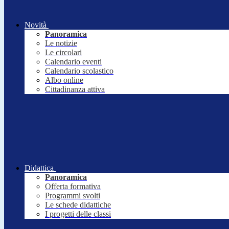
Novità
Panoramica
Le notizie
Le circolari
Calendario eventi
Calendario scolastico
Albo online
Cittadinanza attiva
Didattica
Panoramica
Offerta formativa
Programmi svolti
Le schede didattiche
I progetti delle classi