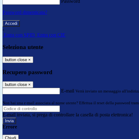
Password
Password dimenticata?
-
Entra con SPID
Entra con CIE
Seleziona utente
button close
×
Recupero password
button close
×
E-mail
Verrà inviato un messaggio all'indirizz
Non hai una e-mail associata al nome utente? Effettua il reset della password tram
E-mail inviata, si prega di controllare la casella di posta elettronica!
Errore
Chiudi