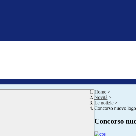
Home
>
Novità
>
Le notizie
>
Concorso nuovo log
Concorso nu