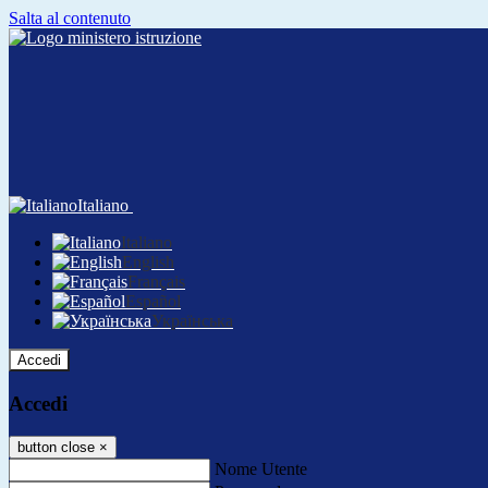
Salta al contenuto
Italiano
Italiano
English
Français
Español
Українська
Accedi
Accedi
button close
×
Nome Utente