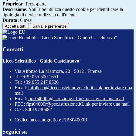
Proprieta:
Terza-parte
Descrizione:
YouTube utilizza questo cookie per identificare la
tipologia di device utilizzata dall'utente.
Durata:
6 mesi
Accetta tutti
Salva le preferenze
Liceo Scientifico "Guido Castelnuovo"
Contatti
Liceo Scientifico "Guido Castelnuovo"
Via Alfonso La Marmora, 20 - 50121 Firenze
Tel:
+39 055 500 1651
Tel:
+39 055 247 9526
Email:
infoliceo@liceocastelnuovo.edu.it
Link per inviare una
mail
Email:
fips04000r@istruzione.it
Link per inviare una mail
PEC:
fips04000r@pec.istruzione.it
Link per inviare una mail
C.F.: 80019730482
Codice meccanografico: FIPS04000R
Seguici su