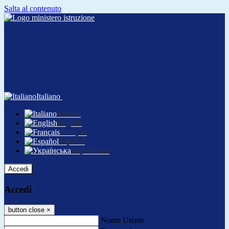
Salta al contenuto
Italiano
Italiano
English
Français
Español
Українська
Accedi
Accedi
button close
×
Nome Utente