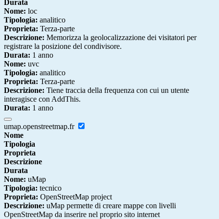
Durata
Nome:
loc
Tipologia:
analitico
Proprieta:
Terza-parte
Descrizione:
Memorizza la geolocalizzazione dei visitatori per
registrare la posizione del condivisore.
Durata:
1 anno
Nome:
uvc
Tipologia:
analitico
Proprieta:
Terza-parte
Descrizione:
Tiene traccia della frequenza con cui un utente
interagisce con AddThis.
Durata:
1 anno
umap.openstreetmap.fr
Nome
Tipologia
Proprieta
Descrizione
Durata
Nome:
uMap
Tipologia:
tecnico
Proprieta:
OpenStreetMap project
Descrizione:
uMap permette di creare mappe con livelli
OpenStreetMap da inserire nel proprio sito internet