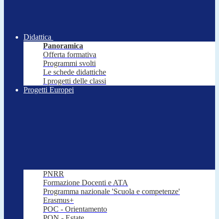
Didattica
Panoramica
Offerta formativa
Programmi svolti
Le schede didattiche
I progetti delle classi
Progetti Europei
PNRR
Formazione Docenti e ATA
Programma nazionale 'Scuola e competenze'
Erasmus+
POC - Orientamento
PON - Estate