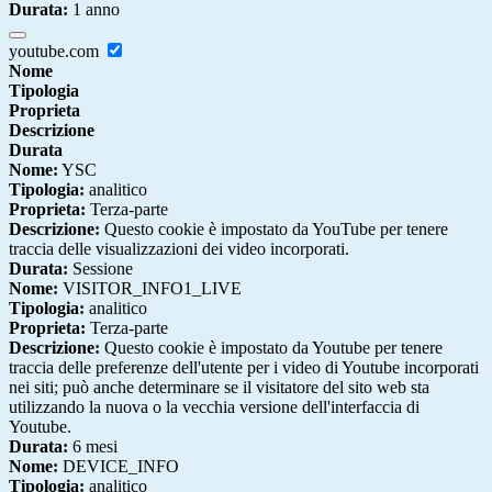
Durata:
1 anno
youtube.com
Nome
Tipologia
Proprieta
Descrizione
Durata
Nome:
YSC
Tipologia:
analitico
Proprieta:
Terza-parte
Descrizione:
Questo cookie è impostato da YouTube per tenere
traccia delle visualizzazioni dei video incorporati.
Durata:
Sessione
Nome:
VISITOR_INFO1_LIVE
Tipologia:
analitico
Proprieta:
Terza-parte
Descrizione:
Questo cookie è impostato da Youtube per tenere
traccia delle preferenze dell'utente per i video di Youtube incorporati
nei siti; può anche determinare se il visitatore del sito web sta
utilizzando la nuova o la vecchia versione dell'interfaccia di
Youtube.
Durata:
6 mesi
Nome:
DEVICE_INFO
Tipologia:
analitico