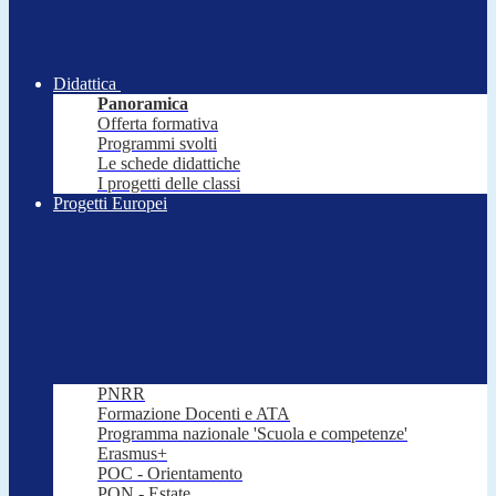
Didattica
Panoramica
Offerta formativa
Programmi svolti
Le schede didattiche
I progetti delle classi
Progetti Europei
PNRR
Formazione Docenti e ATA
Programma nazionale 'Scuola e competenze'
Erasmus+
POC - Orientamento
PON - Estate