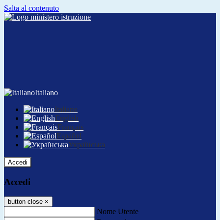
Salta al contenuto
Italiano
Italiano
English
Français
Español
Українська
Accedi
Accedi
button close
×
Nome Utente