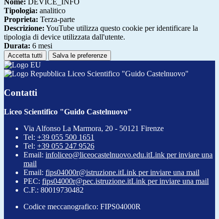
Nome:
DEVICE_INFO
Tipologia:
analitico
Proprieta:
Terza-parte
Descrizione:
YouTube utilizza questo cookie per identificare la
tipologia di device utilizzata dall'utente.
Durata:
6 mesi
Accetta tutti
Salva le preferenze
Liceo Scientifico "Guido Castelnuovo"
Contatti
Liceo Scientifico "Guido Castelnuovo"
Via Alfonso La Marmora, 20 - 50121 Firenze
Tel:
+39 055 500 1651
Tel:
+39 055 247 9526
Email:
infoliceo@liceocastelnuovo.edu.it
Link per inviare una
mail
Email:
fips04000r@istruzione.it
Link per inviare una mail
PEC:
fips04000r@pec.istruzione.it
Link per inviare una mail
C.F.: 80019730482
Codice meccanografico: FIPS04000R