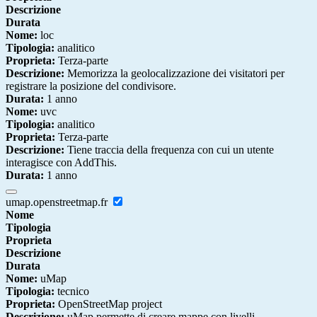
Descrizione
Durata
Nome:
loc
Tipologia:
analitico
Proprieta:
Terza-parte
Descrizione:
Memorizza la geolocalizzazione dei visitatori per
registrare la posizione del condivisore.
Durata:
1 anno
Nome:
uvc
Tipologia:
analitico
Proprieta:
Terza-parte
Descrizione:
Tiene traccia della frequenza con cui un utente
interagisce con AddThis.
Durata:
1 anno
umap.openstreetmap.fr
Nome
Tipologia
Proprieta
Descrizione
Durata
Nome:
uMap
Tipologia:
tecnico
Proprieta:
OpenStreetMap project
Descrizione:
uMap permette di creare mappe con livelli