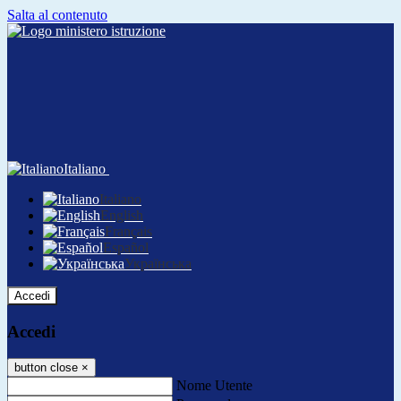
Salta al contenuto
Italiano
Italiano
English
Français
Español
Українська
Accedi
Accedi
button close
×
Nome Utente