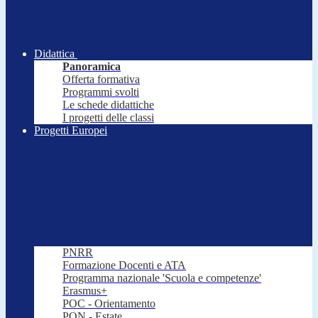
Didattica
Panoramica
Offerta formativa
Programmi svolti
Le schede didattiche
I progetti delle classi
Progetti Europei
PNRR
Formazione Docenti e ATA
Programma nazionale 'Scuola e competenze'
Erasmus+
POC - Orientamento
PON - Estate