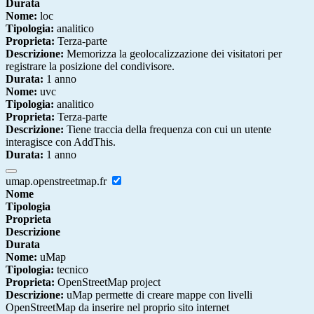
Durata
Nome:
loc
Tipologia:
analitico
Proprieta:
Terza-parte
Descrizione:
Memorizza la geolocalizzazione dei visitatori per
registrare la posizione del condivisore.
Durata:
1 anno
Nome:
uvc
Tipologia:
analitico
Proprieta:
Terza-parte
Descrizione:
Tiene traccia della frequenza con cui un utente
interagisce con AddThis.
Durata:
1 anno
umap.openstreetmap.fr
Nome
Tipologia
Proprieta
Descrizione
Durata
Nome:
uMap
Tipologia:
tecnico
Proprieta:
OpenStreetMap project
Descrizione:
uMap permette di creare mappe con livelli
OpenStreetMap da inserire nel proprio sito internet