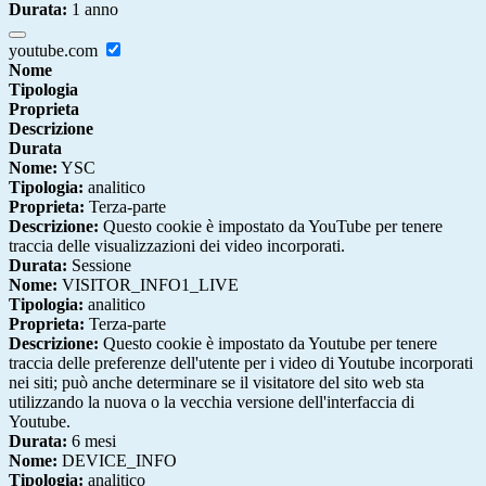
Durata:
1 anno
youtube.com
Nome
Tipologia
Proprieta
Descrizione
Durata
Nome:
YSC
Tipologia:
analitico
Proprieta:
Terza-parte
Descrizione:
Questo cookie è impostato da YouTube per tenere
traccia delle visualizzazioni dei video incorporati.
Durata:
Sessione
Nome:
VISITOR_INFO1_LIVE
Tipologia:
analitico
Proprieta:
Terza-parte
Descrizione:
Questo cookie è impostato da Youtube per tenere
traccia delle preferenze dell'utente per i video di Youtube incorporati
nei siti; può anche determinare se il visitatore del sito web sta
utilizzando la nuova o la vecchia versione dell'interfaccia di
Youtube.
Durata:
6 mesi
Nome:
DEVICE_INFO
Tipologia:
analitico