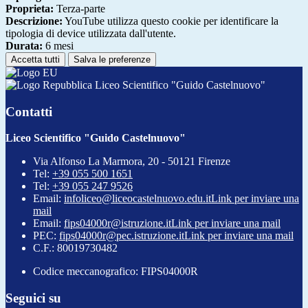
Proprieta:
Terza-parte
Descrizione:
YouTube utilizza questo cookie per identificare la
tipologia di device utilizzata dall'utente.
Durata:
6 mesi
Accetta tutti
Salva le preferenze
Liceo Scientifico "Guido Castelnuovo"
Contatti
Liceo Scientifico "Guido Castelnuovo"
Via Alfonso La Marmora, 20 - 50121 Firenze
Tel:
+39 055 500 1651
Tel:
+39 055 247 9526
Email:
infoliceo@liceocastelnuovo.edu.it
Link per inviare una
mail
Email:
fips04000r@istruzione.it
Link per inviare una mail
PEC:
fips04000r@pec.istruzione.it
Link per inviare una mail
C.F.: 80019730482
Codice meccanografico: FIPS04000R
Seguici su