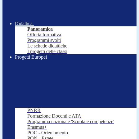
Didattica
Panoramica
Offerta formativa
Programmi svolti
Le schede didattiche
I progetti delle classi
Progetti Europei
PNRR
Formazione Docenti e ATA
Programma nazionale 'Scuola e competenze'
Erasmus+
POC - Orientamento
PON - Estate