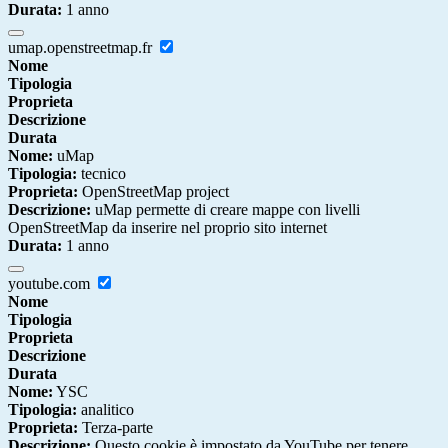
Durata:
1 anno
umap.openstreetmap.fr
Nome
Tipologia
Proprieta
Descrizione
Durata
Nome:
uMap
Tipologia:
tecnico
Proprieta:
OpenStreetMap project
Descrizione:
uMap permette di creare mappe con livelli
OpenStreetMap da inserire nel proprio sito internet
Durata:
1 anno
youtube.com
Nome
Tipologia
Proprieta
Descrizione
Durata
Nome:
YSC
Tipologia:
analitico
Proprieta:
Terza-parte
Descrizione:
Questo cookie è impostato da YouTube per tenere