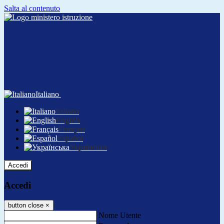
Salta al contenuto
Italiano
Italiano
English
Français
Español
Українська
Accedi
Accedi
button close
×
Nome Utente