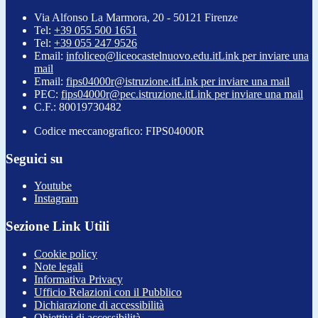
Via Alfonso La Marmora, 20 - 50121 Firenze
Tel:
+39 055 500 1651
Tel:
+39 055 247 9526
Email:
infoliceo@liceocastelnuovo.edu.it
Link per inviare una
mail
Email:
fips04000r@istruzione.it
Link per inviare una mail
PEC:
fips04000r@pec.istruzione.it
Link per inviare una mail
C.F.: 80019730482
Codice meccanografico: FIPS04000R
Seguici su
Youtube
Instagram
Sezione Link Utili
Cookie policy
Note legali
Informativa Privacy
Ufficio Relazioni con il Pubblico
Dichiarazione di accessibilità
Obiettivi di accessibilità