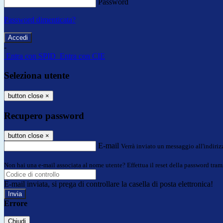
Password
Password dimenticata?
-
Entra con SPID
Entra con CIE
Seleziona utente
button close
×
Recupero password
button close
×
E-mail
Verrà inviato un messaggio all'indirizz
Non hai una e-mail associata al nome utente? Effettua il reset della password tram
E-mail inviata, si prega di controllare la casella di posta elettronica!
Errore
Chiudi