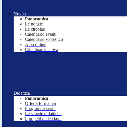
Novità
Panoramica
Le notizie
Le circolari
Calendario eventi
Calendario scolastico
Albo online
Cittadinanza attiva
Didattica
Panoramica
Offerta formativa
Programmi svolti
Le schede didattiche
I progetti delle classi