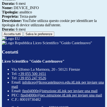
Durata:
6 mesi
Nome:
DEVICE_INFO
Tipologia:
analitico
Proprieta:
Terza-parte
Descrizione:
YouTube utilizza questo cookie per identificare la
tipologia di device utilizzata dall'utente.
Durata:
6 mesi
Accetta tutti
Salva le preferenze
Liceo Scientifico "Guido Castelnuovo"
Contatti
Liceo Scientifico "Guido Castelnuovo"
Via Alfonso La Marmora, 20 - 50121 Firenze
Tel:
+39 055 500 1651
Tel:
+39 055 247 9526
Email:
infoliceo@liceocastelnuovo.edu.it
Link per inviare una
mail
Email:
fips04000r@istruzione.it
Link per inviare una mail
PEC:
fips04000r@pec.istruzione.it
Link per inviare una mail
C.F.: 80019730482