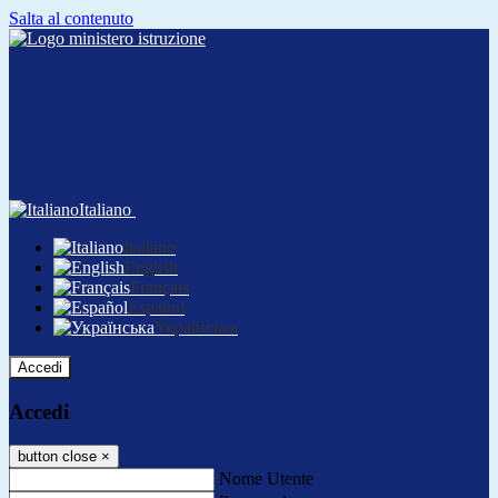
Salta al contenuto
Italiano
Italiano
English
Français
Español
Українська
Accedi
Accedi
button close
×
Nome Utente