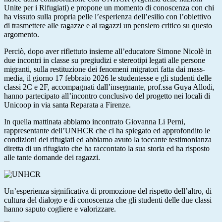
Unite per i Rifugiati) e propone un momento di conoscenza con chi
ha vissuto sulla propria pelle l’esperienza dell’esilio con l’obiettivo
di trasmettere alle ragazze e ai ragazzi un pensiero critico su questo
argomento.
Perciò, dopo aver riflettuto insieme all’educatore Simone Nicolè in
due incontri in classe su pregiudizi e stereotipi legati alle persone
migranti, sulla restituzione dei fenomeni migratori fatta dai mass-
media, il giorno 17 febbraio 2026 le studentesse e gli studenti delle
classi 2C e 2F, accompagnati dall’insegnante, prof.ssa Guya Allodi,
hanno partecipato all’incontro conclusivo del progetto nei locali di
Unicoop in via santa Reparata a Firenze.
In quella mattinata abbiamo incontrato Giovanna Li Perni,
rappresentante dell’UNHCR che ci ha spiegato ed approfondito le
condizioni dei rifugiati ed abbiamo avuto la toccante testimonianza
diretta di un rifugiato che ha raccontato la sua storia ed ha risposto
alle tante domande dei ragazzi.
Un’esperienza significativa di promozione del rispetto dell’altro, di
cultura del dialogo e di conoscenza che gli studenti delle due classi
hanno saputo cogliere e valorizzare.