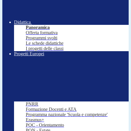
Didattica
Panoramica
Offerta formativa
Programmi svolti
Le schede didattiche
I progetti delle classi
Progetti Europei
PNRR
Formazione Docenti e ATA
Programma nazionale 'Scuola e competenze'
Erasmus+
POC - Orientamento
PON - Estate