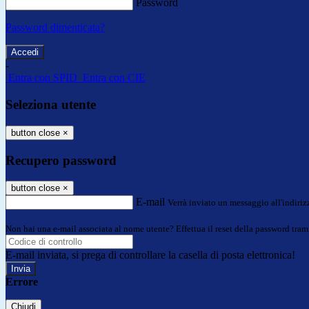
Password
Password dimenticata?
-
Entra con SPID
Entra con CIE
Seleziona utente
button close
×
Recupero password
button close
×
E-mail
Verrà inviato un messaggio all'indirizz
Non hai una e-mail associata al nome utente? Effettua il reset della password tram
E-mail inviata, si prega di controllare la casella di posta elettronica!
Errore
Chiudi