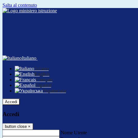
Salta al contenuto
Italiano
Italiano
English
Français
Español
Українська
Accedi
Accedi
button close
×
Nome Utente