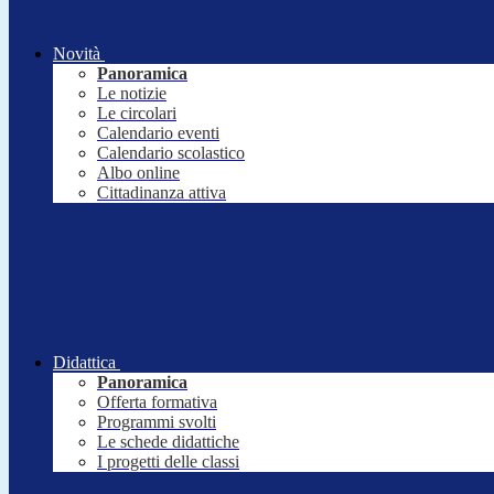
Novità
Panoramica
Le notizie
Le circolari
Calendario eventi
Calendario scolastico
Albo online
Cittadinanza attiva
Didattica
Panoramica
Offerta formativa
Programmi svolti
Le schede didattiche
I progetti delle classi