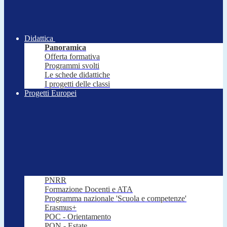
Didattica
Panoramica
Offerta formativa
Programmi svolti
Le schede didattiche
I progetti delle classi
Progetti Europei
PNRR
Formazione Docenti e ATA
Programma nazionale 'Scuola e competenze'
Erasmus+
POC - Orientamento
PON - Estate