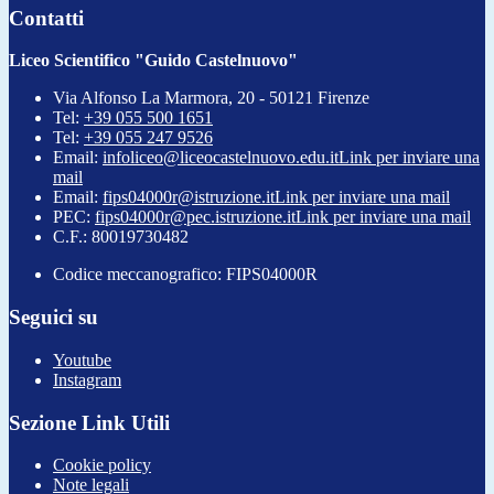
Contatti
Liceo Scientifico "Guido Castelnuovo"
Via Alfonso La Marmora, 20 - 50121 Firenze
Tel:
+39 055 500 1651
Tel:
+39 055 247 9526
Email:
infoliceo@liceocastelnuovo.edu.it
Link per inviare una
mail
Email:
fips04000r@istruzione.it
Link per inviare una mail
PEC:
fips04000r@pec.istruzione.it
Link per inviare una mail
C.F.: 80019730482
Codice meccanografico: FIPS04000R
Seguici su
Youtube
Instagram
Sezione Link Utili
Cookie policy
Note legali