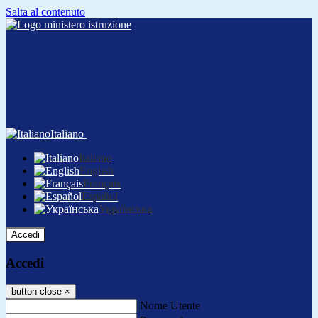
Salta al contenuto
Italiano
Italiano
English
Français
Español
Українська
Accedi
Accedi
button close
×
Nome Utente