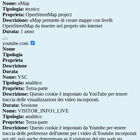
Nome:
uMap
Tipologia:
tecnico
Proprieta:
OpenStreetMap project
Descrizione:
uMap permette di creare mappe con livelli
OpenStreetMap da inserire nel proprio sito internet
Durata:
1 anno
youtube.com
Nome
Tipologia
Proprieta
Descrizione
Durata
Nome:
YSC
Tipologia:
analitico
Proprieta:
Terza-parte
Descrizione:
Questo cookie è impostato da YouTube per tenere
traccia delle visualizzazioni dei video incorporati.
Durata:
Sessione
Nome:
VISITOR_INFO1_LIVE
Tipologia:
analitico
Proprieta:
Terza-parte
Descrizione:
Questo cookie è impostato da Youtube per tenere
traccia delle preferenze dell'utente per i video di Youtube incorporati
nei siti; può anche determinare se il visitatore del sito web sta