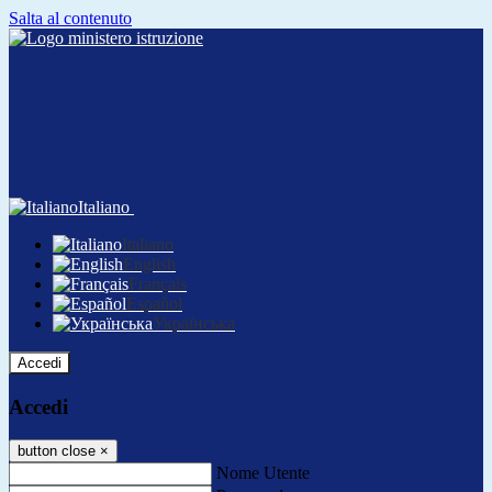
Salta al contenuto
Italiano
Italiano
English
Français
Español
Українська
Accedi
Accedi
button close
×
Nome Utente