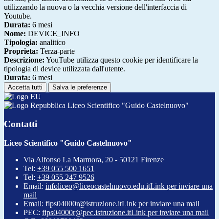
utilizzando la nuova o la vecchia versione dell'interfaccia di
Youtube.
Durata:
6 mesi
Nome:
DEVICE_INFO
Tipologia:
analitico
Proprieta:
Terza-parte
Descrizione:
YouTube utilizza questo cookie per identificare la
tipologia di device utilizzata dall'utente.
Durata:
6 mesi
Accetta tutti
Salva le preferenze
Liceo Scientifico "Guido Castelnuovo"
Contatti
Liceo Scientifico "Guido Castelnuovo"
Via Alfonso La Marmora, 20 - 50121 Firenze
Tel:
+39 055 500 1651
Tel:
+39 055 247 9526
Email:
infoliceo@liceocastelnuovo.edu.it
Link per inviare una
mail
Email:
fips04000r@istruzione.it
Link per inviare una mail
PEC:
fips04000r@pec.istruzione.it
Link per inviare una mail