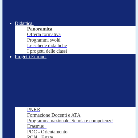
Didattica
Panoramica
Offerta formativa
Programmi svolti
Le schede didattiche
I progetti delle classi
Progetti Europei
PNRR
Formazione Docenti e ATA
Programma nazionale 'Scuola e competenze'
Erasmus+
POC - Orientamento
PON - Estate