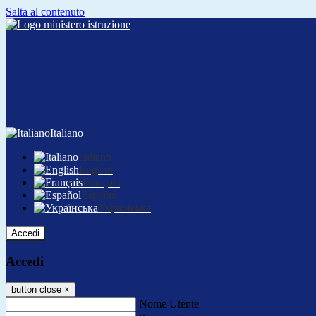
Salta al contenuto
Italiano
Italiano
English
Français
Español
Українська
Accedi
Accedi
button close
×
Nome Utente