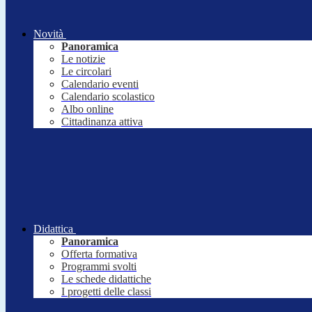
Novità
Panoramica
Le notizie
Le circolari
Calendario eventi
Calendario scolastico
Albo online
Cittadinanza attiva
Didattica
Panoramica
Offerta formativa
Programmi svolti
Le schede didattiche
I progetti delle classi