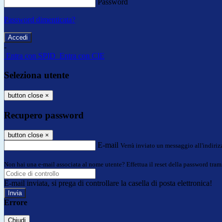
Password
Password dimenticata?
-
Entra con SPID
Entra con CIE
Seleziona utente
button close
×
Recupero password
button close
×
E-mail
Verrà inviato un messaggio all'indirizz
Non hai una e-mail associata al nome utente? Effettua il reset della password tram
E-mail inviata, si prega di controllare la casella di posta elettronica!
Errore
Chiudi